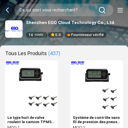
Shenzhen EGQ Cloud Technology Co., Ltd.
14
5.0
Fournisseur vérifié
YEARS
Tous Les Produits
(437)
Le type huit de valve
Système de contrôle sans
roulent le camion TPMS
fil de pression des pneus
de moniteur de pression
de 433,92 mégahertz rf rv
MOQ:
1
MOQ:
1