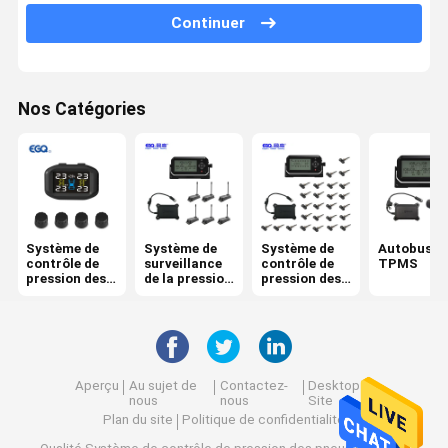
Continuer
Système de contrôle de 6 pressions des pneus
Système de contrôle de pression des pneus de voiture
Nos Catégories
moto TPMS
Vélo TPMS
Système de contrôle solaire de pression des pneus
Système de contrôle de pression des pneus de rv
Système de
Système de
Système de
Autobus
contrôle de
surveillance
contrôle de
TPMS
Solutions de TPMS
pression des
de la pression
pression des
pneus
des pneus de
pneus de
remorque
camion
Aperçu
Au sujet de
Contactez-
Desktop
nous
nous
Site
Plan du site
Politique de confidentialité