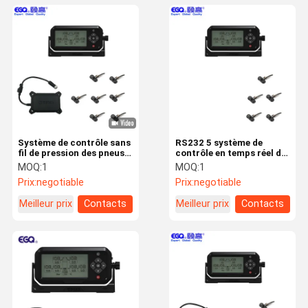
Système de contrôle sans
RS232 5 système de
fil de pression des pneus
contrôle en temps réel de
de 7 capteurs pour le rv
pression des pneus du
MOQ:
1
MOQ:
1
pneu rv
Prix:
negotiable
Prix:
negotiable
Meilleur prix
Contacts
Meilleur prix
Contacts