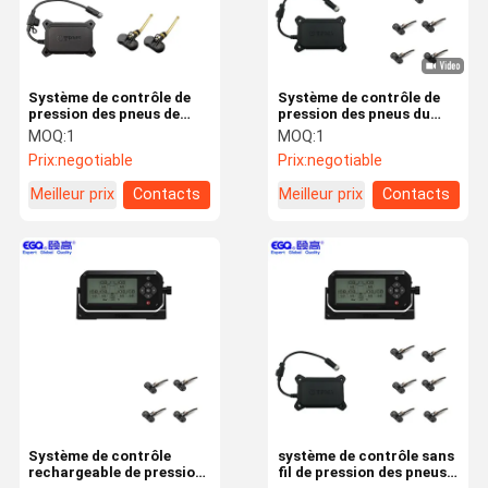
Système de contrôle de
Système de contrôle de
pression des pneus de
pression des pneus du
TPMS rv
camion TPMS rv de pneu
MOQ:
1
MOQ:
1
de Digital cinq
Prix:
negotiable
Prix:
negotiable
Meilleur prix
Contacts
Meilleur prix
Contacts
Maison
Des Produits
Au Sujet De
Visite
Nous
D'usine
Système de contrôle
système de contrôle sans
rechargeable de pression
fil de pression des pneus