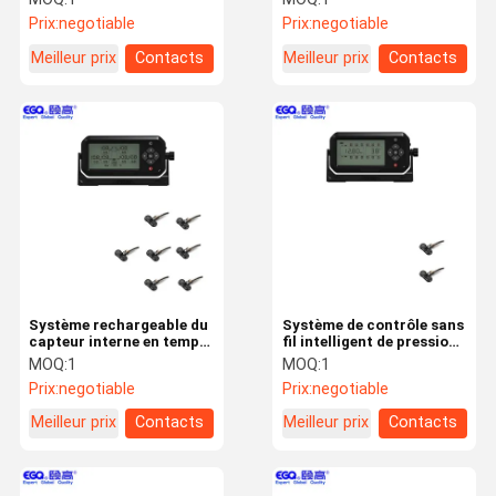
des pneus de rv
Prix:
negotiable
Prix:
negotiable
Meilleur prix
Contacts
Meilleur prix
Contacts
Système rechargeable du
Système de contrôle sans
capteur interne en temps
fil intelligent de pression
réel rv TPMS de moniteur
des pneus de deux pneus
MOQ:
1
MOQ:
1
rv
Prix:
negotiable
Prix:
negotiable
Meilleur prix
Contacts
Meilleur prix
Contacts