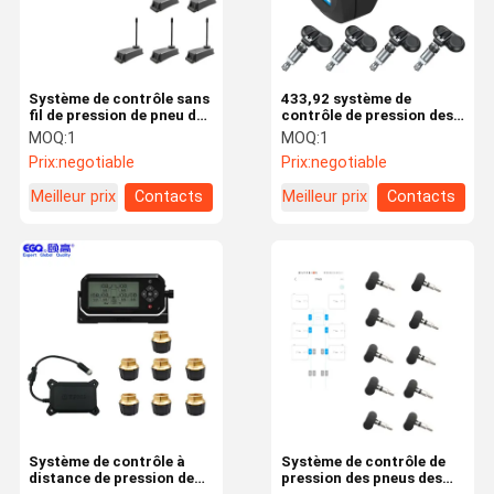
Système de contrôle sans
433,92 système de
fil de pression de pneu de
contrôle de pression des
camion d'affichage à
pneus des voitures de
MOQ:
1
MOQ:
1
cristaux liquides de
tourisme de mégahertz
Prix:
negotiable
Prix:
negotiable
voiture
TPMS
Meilleur prix
Contacts
Meilleur prix
Contacts
Maison
Des Produits
Au Sujet De
Visite
Nous
D'usine
Système de contrôle à
Système de contrôle de
distance de pression de
pression des pneus des