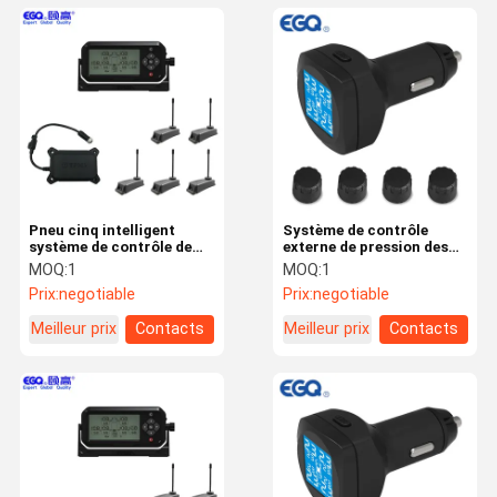
Pneu cinq intelligent
Système de contrôle
système de contrôle de
externe de pression des
pression de pneu de 345
pneus de 433,92
MOQ:
1
MOQ:
1
heures-milliampère
mégahertz d'universel
Prix:
negotiable
Prix:
negotiable
Meilleur prix
Contacts
Meilleur prix
Contacts