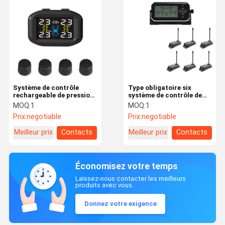
Système de contrôle
Type obligatoire six
rechargeable de pression
système de contrôle de
des pneus d'allumeur de
pneu de remorque du
MOQ:
1
MOQ:
1
cigarette
pneu TPMS
Prix:
negotiable
Prix:
negotiable
Meilleur prix
Contacts
Meilleur prix
Contacts
Économisez votre temps
Laissez-nous contacter les meilleurs
produits avec vous.
Donnez votre exigence