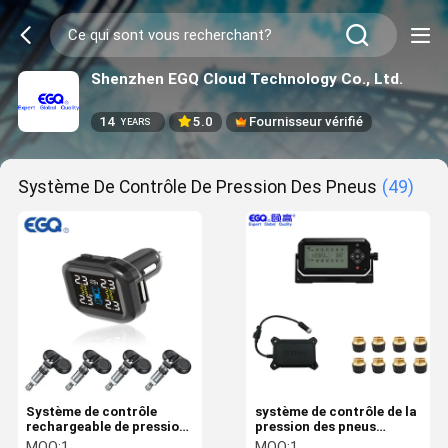
Shenzhen EGQ Cloud Technology Co., Ltd.
14
5.0
Fournisseur vérifié
YEARS
Système De Contrôle De Pression Des Pneus
(49)
Système de contrôle
système de contrôle de la
rechargeable de pression
pression des pneus
des pneus
433.92MHZ
MOQ:
1
MOQ:
1