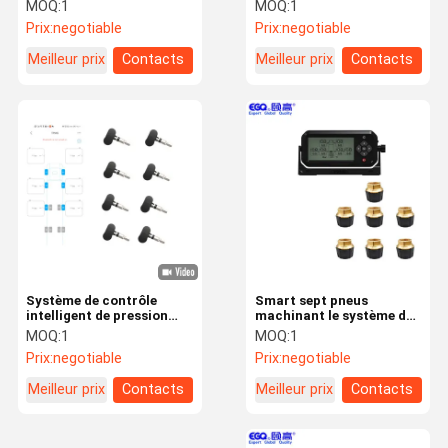
pneu des capteurs
capteurs 2.4Ghz de
MOQ:
1
MOQ:
1
433.92MHZ d'OTR
Bluetooth Dix
Prix:
negotiable
Prix:
negotiable
Meilleur prix
Contacts
Meilleur prix
Contacts
Contrôle De
Contactez-
Nouvelles
Demandez
Qualité
Nous
Une Citation
NEWS
Système de contrôle de pression des pneus
Système de contrôle
Smart sept pneus
Système de surveillance de la pression des pneus de remorque
intelligent de pression
machinant le système de
des pneus de capteurs de
contrôle de Tpms de
MOQ:
1
MOQ:
1
Système de contrôle de pression des pneus de camion
Bluetooth huit
véhicule
Prix:
negotiable
Prix:
negotiable
Autobus TPMS
Meilleur prix
Contacts
Meilleur prix
Contacts
OTR TPMS