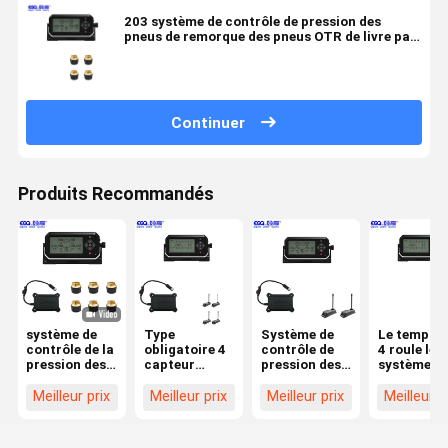
203 système de contrôle de pression des
pneus de remorque des pneus OTR de livre par
pouce carré 4
Continuer
Produits Recommandés
système de
Type
Système de
Le temps r
contrôle de la
obligatoire 4
contrôle de
4 roule le
pression des
capteur
pression des
système d
pneus
intelligent
pneus du
contrôle d
433.92MHZ 6
d'avertissement
pneu 6 de
pressions 
Meilleur prix
Meilleur prix
Meilleur prix
Meilleur p
à hautes
livre par
pneus
températures
pouce carré 2
de Tpms de
de l'universel