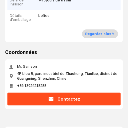
Délai de
7-15 jours de travail
livraison
Détails
boîtes
d'emballage
Regardez plus
Coordonnées
Mr. Samson
4F, bloc B, parc industriel de Zhaoheng, Tianliao, district de
Guangming, Shenzhen, Chine
+86 13924218288
Contactez