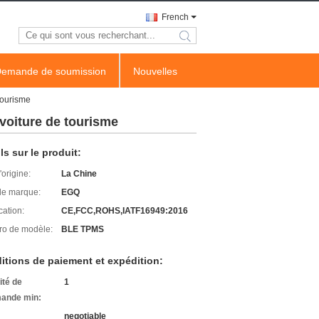
French
search
emande de soumission
Nouvelles
tourisme
voiture de tourisme
ls sur le produit:
'origine:
La Chine
e marque:
EGQ
cation:
CE,FCC,ROHS,IATF16949:2016
o de modèle:
BLE TPMS
itions de paiement et expédition:
ité de
1
ande min:
negotiable