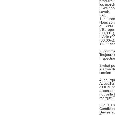
produits
les march
5.We choi
savoir.
FAQ
1. qui s
Nous som
du Sud-Es
L'Europe 
(00,00%),
L'Asie (
(00,00%). 
11-50 pe
2. commen
Toujours 
Inspection
3.what pe
Alarme de
camion
4. pourqu
Accueil à
d'ODM pou
accessoir
nouvelle 
marque 
5. quels 
Condition
Devise a