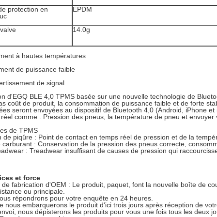
de protection en
EPDM
uc
 valve
14.0g
ement à hautes températures
ment de puissance faible
rtissement de signal
n d'EGQ BLE 4,0 TPMS basée sur une nouvelle technologie de Bluetoo
as coût de produit, la consommation de puissance faible et de forte stabi
es seront envoyées au dispositif de Bluetooth 4,0 (Android, iPhone e
réel comme : Pression des pneus, la température de pneu et envoyer vi
ges de TPMS
n de piqûre : Point de contact en temps réel de pression et de la temp
 carburant : Conservation de la pression des pneus correcte, consomma
adwear : Treadwear insuffisant de causes de pression qui raccourciss
ices et force
 de fabrication d'OEM : Le produit, paquet, font la nouvelle boîte de c
distance ou principale.
ous répondrons pour votre enquête en 24 heures.
e nous embarquerons le produit d'ici trois jours après réception de v
envoi, nous dépisterons les produits pour vous une fois tous les deux j