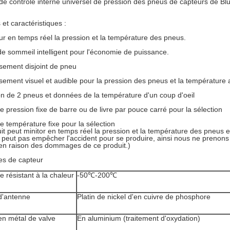
e contrôle interne universel de pression des pneus de capteurs de Blu
 et caractéristiques :
ur en temps réel la pression et la température des pneus.
e sommeil intelligent pour l'économie de puissance.
ssement disjoint de pneu
ssement visuel et audible pour la pression des pneus et la température
on de 2 pneus et données de la température d'un coup d'oeil
e pression fixe de barre ou de livre par pouce carré pour la sélection
e température fixe pour la sélection
it peut minitor en temps réel la pression et la température des pneus e
e peut pas empêcher l'accident pour se produire, ainsi nous ne prenons 
 en raison des dommages de ce produit.)
es de capteur
ne résistant à la chaleur
-50℃-200℃
d'antenne
Platin de nickel d'en cuivre de phosphore
en métal de valve
En aluminium (traitement d'oxydation)