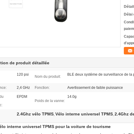
Détai
Délai 
Condi
paiem
Capac
d'app
tion de produit détaillée
120 psi
BLE deux système de surveillance de la
Nom du produit:
nce:
2,4 GHz
Fonction:
Avertissement de faible puissance
 du
EPDM
14.0g
Poids de la vanne:
c:
2.4Ghz vélo TPMS
Vélo interne universel TPMS
2.4Ghz d
,
,
élo interne universel TPMS pour la voiture de tourisme