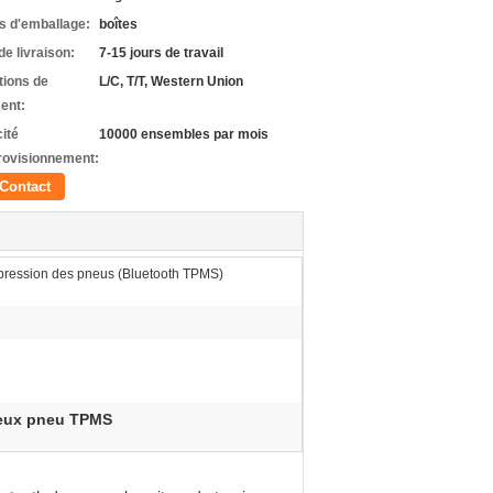
ls d'emballage:
boîtes
de livraison:
7-15 jours de travail
tions de
L/C, T/T, Western Union
ent:
ité
10000 ensembles par mois
rovisionnement:
Contact
 pression des pneus (Bluetooth TPMS)
eux pneu TPMS