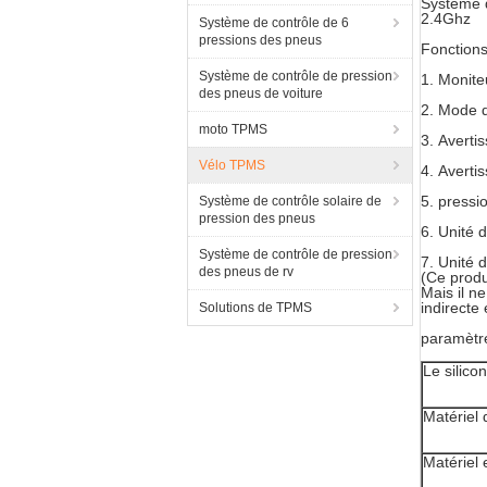
Système d
2.4Ghz
Système de contrôle de 6
pressions des pneus
Fonctions
Système de contrôle de pression
1.
Monite
des pneus de voiture
2.
Mode d
moto TPMS
3.
Averti
Vélo TPMS
4.
Averti
5.
pressi
Système de contrôle solaire de
pression des pneus
6.
Unité d
Système de contrôle de pression
7.
Unité d
des pneus de rv
(Ce produ
Mais il n
indirecte
Solutions de TPMS
paramètr
Le silico
Matériel 
Matériel 