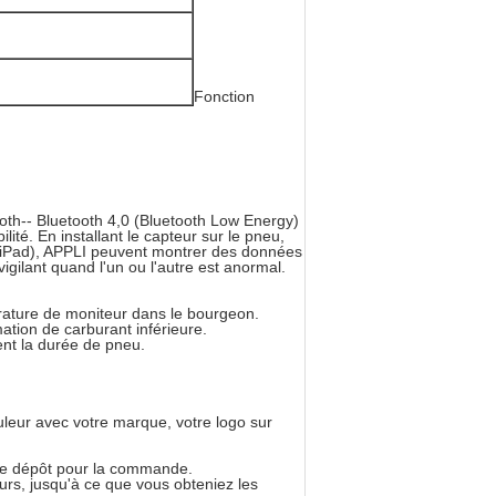
Fonction
th-- Bluetooth 4,0 (Bluetooth Low Energy)
lité. En installant le capteur sur le pneu,
t iPad), APPLI peuvent montrer des données
gilant quand l'un ou l'autre est anormal.
érature de moniteur dans le bourgeon.
tion de carburant inférieure.
ent la durée de pneu.
ouleur avec votre marque, votre logo sur
otre dépôt pour la commande.
ours, jusqu'à ce que vous obteniez les