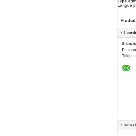
Type admi
Langue pa
Produit
Coord
Shenzhe
Personn
Télépho
Autres 