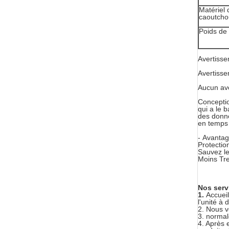
Matériel 
caoutcho
Poids de
Avertiss
Avertisse
Aucun ave
Conceptio
qui a le b
des donné
en temps 
-
Avanta
Protectio
Sauvez le
Moins Tre
Nos serv
1.
Accueil
l'unité à 
2. Nous v
3. normal
4. Après 