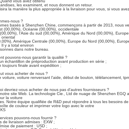
. Quand vous avez obtenu
andises, les examinent, et nous donnent un retour.
sira la manière la plus appropriée à la livraison pour vous, si vous avez
ommes-nous ?
mes basés à Shenzhen Chine, commençons à partir de 2013, nous ven
t (00,00%), Océanie (00,00%), occidentale
(00,00%), l'Asie du sud (00,00%), Amérique du Nord (00,00%), Europe d
 oriental
00,00%), Amérique Centrale (00,00%), Europe du Nord (00,00%), Euro
Il y a total environ
rsonnes dans notre bureau.
t pouvons-nous garantir la qualité ?
un échantillon de préproduction avant production en série ;
 toujours finale avant expédition ;
ut vous acheter de nous ?
 voiture, voiture renversant l'aide, début de bouton, télélancement, tpm
oi devriez-vous acheter de nous pas d'autres fournisseurs ?
 notre site Web. La technologie Cie., Ltd de nuage de Shenzhen EGQ 
r la voiture
es. Notre équipe qualifiée de R&D peut répondre à tous les besoins de
boîte de couleur et imprimer votre logo avec le votre
TKS
services pouvons-nous fournir ?
s de livraison admises : EXW ;
dmise de paiement : USD ;