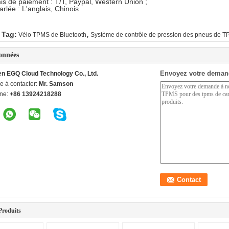
s de paiement : T/T, Paypal, Western Union ;
rlée : L'anglais, Chinois
,
 Tag:
Vélo TPMS de Bluetooth
Système de contrôle de pression des pneus de 
onnées
Envoyez votre deman
n EGQ Cloud Technology Co., Ltd.
e à contacter:
Mr. Samson
ne:
+86 13924218288
Produits