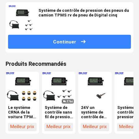
Système de contrôle de pression des pneus du
camion TPMS rv de pneu de Digital cinq
Continuer
Produits Recommandés
Le système
Système de
24V un
Système d
CRNA de la
contrôle sans
système de
contrôle d
voiture TPMS
fil de pression
contrôle de
pression d
de système de
des pneus de
pression des
pneus de
contrôle de
7 capteurs
pneus de
remorque 
Meilleur prix
Meilleur prix
Meilleur prix
Meilleur p
pression des
pour le rv
mégahertz rv
pneu rv de
pneus de
du pneu
l'affichage