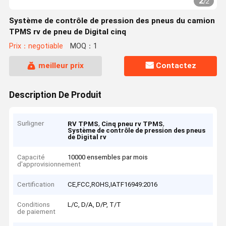
2
/
2
Système de contrôle de pression des pneus du camion
TPMS rv de pneu de Digital cinq
Prix：negotiable
MOQ：1
meilleur prix
Contactez
Description De Produit
Surligner
,
,
RV TPMS
Cinq pneu rv TPMS
Système de contrôle de pression des pneus
de Digital rv
Capacité
10000 ensembles par mois
d'approvisionnement
Certification
CE,FCC,ROHS,IATF16949:2016
Conditions
L/C, D/A, D/P, T/T
de paiement