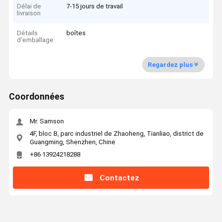
Délai de
7-15 jours de travail
livraison
Détails
boîtes
d'emballage
Regardez plus
Coordonnées
Mr. Samson
4F, bloc B, parc industriel de Zhaoheng, Tianliao, district de
Guangming, Shenzhen, Chine
+86 13924218288
Contactez