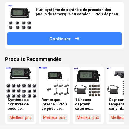
Huit système de contrôle de pression des
pneus de remorque du camion TPMS de pneu
Continuer
Produits Recommandés
Système de
Remorque
16 roues
Capteur de
contrôle de
interne TPMS
capteur
températu
pneu de
de pneu de
externe,
sans fil
remorque de
l'attache sept
répétiteur,
Système d
contrôle
pour la
système de
surveillan
Meilleur prix
Meilleur prix
Meilleur prix
Meilleur p
d'APPLI de
remorque de
contrôle de
des pneus 
dix-huit
voyage
pression des
remorque