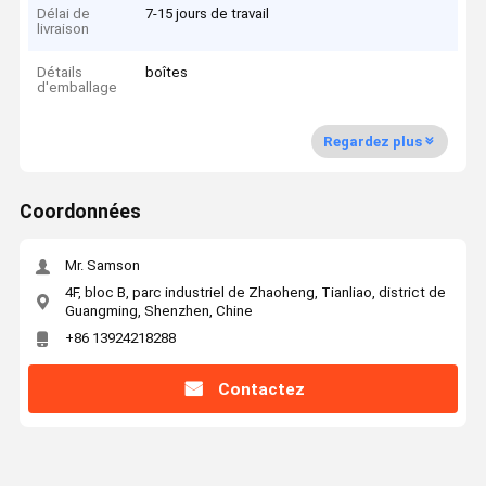
Délai de
7-15 jours de travail
livraison
Détails
boîtes
d'emballage
Regardez plus
Coordonnées
Mr. Samson
4F, bloc B, parc industriel de Zhaoheng, Tianliao, district de
Guangming, Shenzhen, Chine
+86 13924218288
Contactez