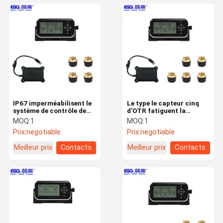
IP67 imperméabilisent le
Le type le capteur cinq
système de contrôle de
d'OTR fatiguent la
pression des pneus de
pression de camion pro
MOQ:
1
MOQ:
1
433,92 mégahertz rv
TPMS pour des
Prix:
negotiable
Prix:
negotiable
remorques de rv
Meilleur prix
Contacts
Meilleur prix
Contacts