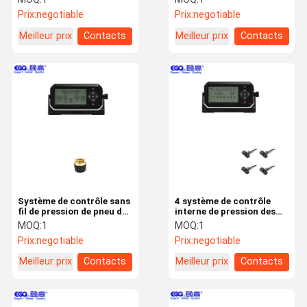
pression rv
capteurs rv des roues
Prix:
negotiable
Prix:
negotiable
OTR
Meilleur prix
Contacts
Meilleur prix
Contacts
Système de contrôle sans
4 système de contrôle
fil de pression de pneu de
interne de pression des
pneu de la FCC ROHS un
pneus du camion TPMS
MOQ:
1
MOQ:
1
de la CE
rv de pneu
Prix:
negotiable
Prix:
negotiable
Meilleur prix
Contacts
Meilleur prix
Contacts