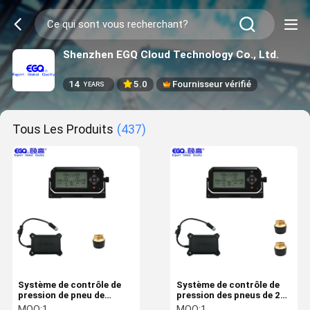
Shenzhen EGQ Cloud Technology Co., Ltd.
14
5.0
Fournisseur vérifié
YEARS
Tous Les Produits
(437)
Système de contrôle de
Système de contrôle de
pression de pneu de
pression des pneus de 200
l'alarme de baisse de
de livre par pouce carré 2
MOQ:
1
MOQ:
1