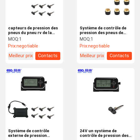
capteurs de pression des
Système de contrôle de
pneus du pneu rv de la
pression des pneus de
radio six de l'alarme
camion de roue de
MOQ:
1
MOQ:
1
433.92MHZ
l'affichage numérique 5
Prix:
negotiable
Prix:
negotiable
Meilleur prix
Contacts
Meilleur prix
Contacts
Maison
Des Produits
Au Sujet De
Visite
Nous
D'usine
Système de contrôle
24V un système de
externe de pression
contrôle de pression des