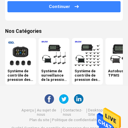
Continuer
Système de contrôle de 6 pressions des pneus
Système de contrôle de pression des pneus de voiture
Nos Catégories
moto TPMS
Vélo TPMS
Système de contrôle solaire de pression des pneus
Système de contrôle de pression des pneus de rv
Système de
Système de
Système de
Autobus
contrôle de
surveillance
contrôle de
TPMS
Solutions de TPMS
pression des
de la pression
pression des
pneus
des pneus de
pneus de
remorque
camion
Aperçu
Au sujet de
Contactez-
Desktop
nous
nous
Site
Plan du site
Politique de confidentialité