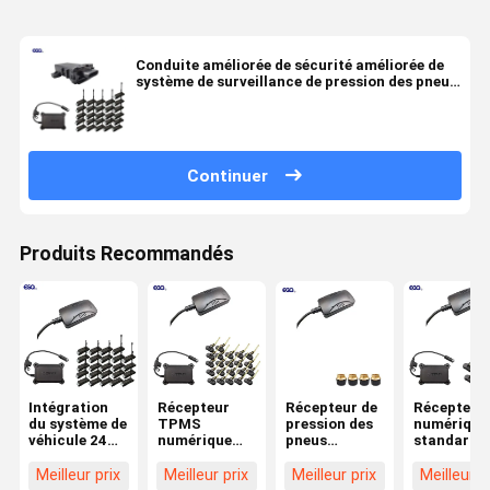
Conduite améliorée de sécurité améliorée de
système de surveillance de pression des pneus
du camion 24V
Continuer
Produits Recommandés
Intégration
Récepteur
Récepteur de
Récepteur
du système de
TPMS
pression des
numérique
véhicule 24
numérique
pneus
standard 
roues Format
24V pour
numérique
pour cami
de données
camions et
LCD 24V pour
à 6 roues
Meilleur prix
Meilleur prix
Meilleur prix
Meilleur p
standard 232
remorques à
systèmes
TPMS 0-