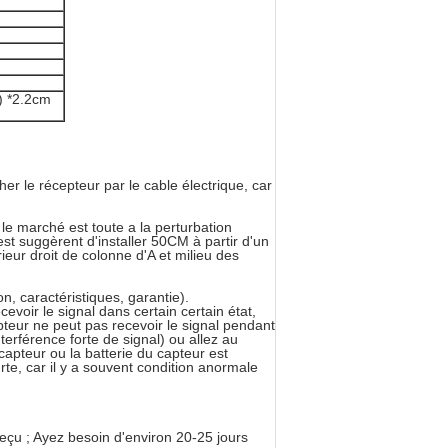
) *2.2cm
cher le récepteur par le cable électrique, car
e marché est toute a la perturbation
est suggèrent d'installer 50CM à partir d'un
ieur droit de colonne d'A et milieu des
n, caractéristiques, garantie).
cevoir le signal dans certain certain état,
epteur ne peut pas recevoir le signal pendant
nterférence forte de signal) ou allez au
capteur ou la batterie du capteur est
rte, car il y a souvent condition anormale
eçu ; Ayez besoin d'environ 20-25 jours