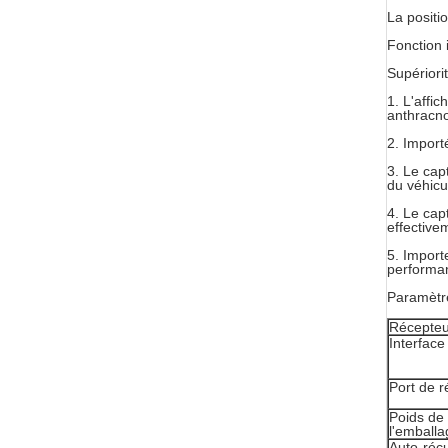
La positi
Fonction i
Supériorit
1.
L'affic
anthracnos
2.
Import
3.
Le capt
du véhicu
4.
Le capt
effective
5.
Importe
performan
Paramètre
Récepteu
Interface
Port de r
Poids de 
l'emballa
Auto-réc