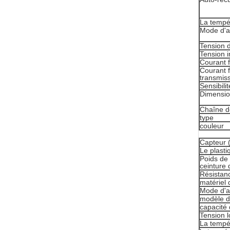
La tempé
Mode d'a
Tension d
Tension i
Courant 
Courant f
transmis
Sensibili
Dimensi
Chaîne d
type
couleur
Capteur (
Le plasti
Poids de 
ceinture 
Résistanc
matériel 
Mode d'a
modèle d
capacité 
Tension l
La tempé