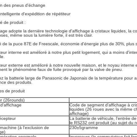
on des pneus d'échange
ntelligente d'expédition de répétiteur
é de produit :
hage adopte la dernière technologie d'affichage à cristaux liquides, la 
es, même sous la lumière forte, il est très clair.
é de la puce 87E de Freescale, économie d'énergie plus de 30%, plus s
eur interne est amélioré à notre plus petit logement, qui a moins d'int
le.
eur externe est amélioré à notre nouvelle maison, et le noyau interne est
ment le phénomène faux de fuite provoqué par la valve de pneu.
z la batterie large de Panasonic de Japonais de la température pour as
ce des produits.
s de produit
r (26rounds)
 d'affichage
Code de segment d'affichage à cri
liquides (26 roues avec la même 
affichage)
écepteur
La batterie de véhicule, l'entrée d
le RS232 ont produit (au sujet du 
machine (à l'exclusion de
230±5gramme
ge)
upération anormale
Inverseurs (le commutateur fait fac