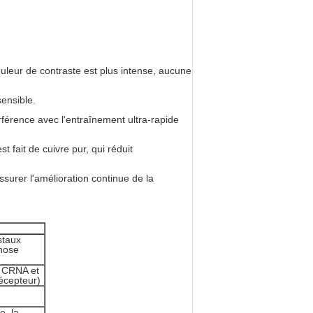
couleur de contraste est plus intense, aucune
ensible.
erférence avec l'entraînement ultra-rapide
 fait de cuivre pur, qui réduit
surer l'amélioration continue de la
staux
chose
e CRNA et
récepteur)
e, la