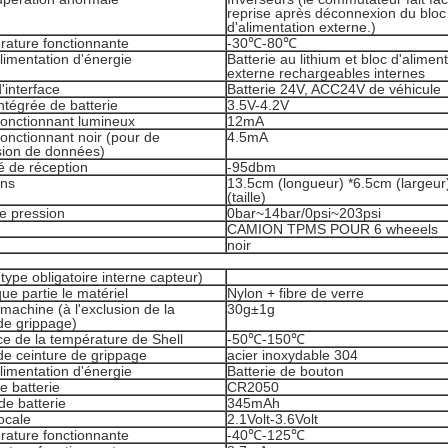
reprise après déconnexion du bloc
d'alimentation externe.)
rature fonctionnante
-30℃-80℃
limentation d'énergie
Batterie au lithium et bloc d'alimen
externe rechargeables internes
'interface
Batterie 24V, ACC24V de véhicule
ntégrée de batterie
3.5V-4.2V
fonctionnant lumineux
12mA
onctionnant noir (pour de
4.5mA
sion de données)
té de réception
-95dbm
ons
13.5cm (longueur) *6.5cm (largeur
(taille)
e pression
0bar~14bar/0psi~203psi
CAMION TPMS POUR 6 wheeels
noir
type obligatoire interne capteur)
que partie le matériel
Nylon + fibre de verre
machine (à l'exclusion de la
30g±1g
de grippage)
e de la température de Shell
-50℃-150℃
de ceinture de grippage
acier inoxydable 304
limentation d'énergie
Batterie de bouton
e batterie
CR2050
de batterie
345mAh
ocale
2.1Volt-3.6Volt
rature fonctionnante
-40℃-125℃