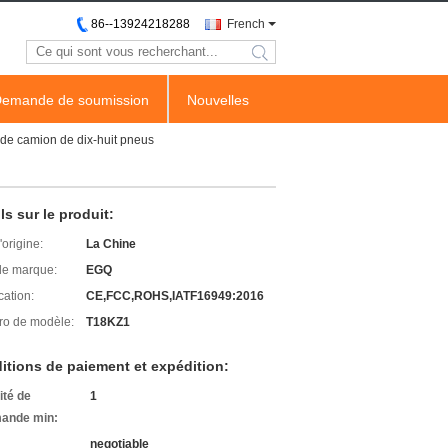
86--13924218288
French
search
emande de soumission
Nouvelles
 de camion de dix-huit pneus
ls sur le produit:
'origine:
La Chine
e marque:
EGQ
cation:
CE,FCC,ROHS,IATF16949:2016
o de modèle:
T18KZ1
itions de paiement et expédition:
ité de
1
ande min:
negotiable