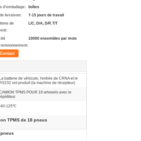
ls d'emballage:
boîtes
de livraison:
7-15 jours de travail
tions de
L/C, D/A, D/P, T/T
ent:
ité
10000 ensembles par mois
rovisionnement:
Contact
La batterie de véhicule, l'entrée de CRNA et le
RS232 ont produit (la machine de récepteur)
CAMION TPMS POUR 18 wheeels avec le
répétiteur
-40-125℃
on TPMS de 18 pneus
t pneus