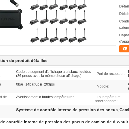
Détai
Délai 
Condi
paiem
Capac
d'app
tion de produit détaillée
Code de segment d'affichage à cristaux liquides
Port de récepteur:
:
(26 pneus avec la même chose affichage)
e
0bar~14bar/0psi~203psi
Mot-clé:
t de
Avertissement à hautes températures
La température
fonctionnante:
Système de contrôle interne de pression des pneus
Cami
,
de contrôle interne de pression des pneus de camion de dix-hui