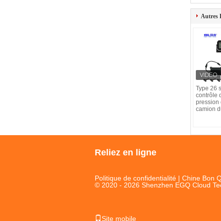
Autres 
Type 26 
contrôle 
pression
camion 
Reliez en ligne
Politique de confidentialité
| Chine Bon Q
© 2020 - 2026 Shenzhen EGQ Cloud Techn
Site mobile