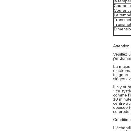
la tempér
Courant d
Courant 
La tempé
Transmet
Transmet
Dimensio
Attention
Veuillez u
j'endomma
La majeur
électroma
tel genre
sièges av
Il n'y au
* ce systè
comme l'i
10 minutes
centre au
épuisée (
se produi
Condition
L'échanti