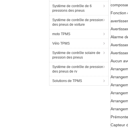
composan
Système de contrôle de 6
pressions des pneus
Fonction 
Système de contrôle de pression
avertisse
des pneus de voiture
Avertisse
moto TPMS
Alarme de
Vélo TPMS
Avertiss
Avertisse
Système de contrôle solaire de
pression des pneus
Aucun ave
Système de contrôle de pression
Arrangem
des pneus de rv
Arrangeme
Solutions de TPMS
Arrangeme
Arrangem
Arrangeme
Arrangeme
Prémonter
Capteur 