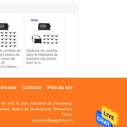
e contrôle de
Système de contrôle
des pneus de
sans fil intelligent de
 roues de
pression des pneus
e 26
pour le rv
e à cristaux
 d'usine
Contacts
Plan du site
4F, bloc B, parc industriel de Zhaoheng,
anliao, district de Guangming, Shenzhen,
Chine
samson@egqchina.cn