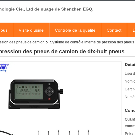
nologie Cie., Ltd de nuage de Shenzhen EGQ.
nous
Visite d'usine
Contrôle de la qualité
Contact
D
ession des pneus de camion
Système de contrôle interne de pression des pneus
 pression des pneus de camion de dix-huit pneus
Détai
Lieu d
Nom d
Certifi
Numér
Cond
Quant
comm
Prix: