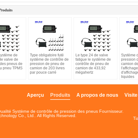
Produits
système de
Type obligatoire futé
Le type 24 de valve
Système d
de valve de
système de contrôle de
fatigue le système de
pression 
 des pneus de
pression de pneu de
contrôle de pneu de
camion de
du pneu TPMS
camion de 203 livres
camion de 433,92
l'affichag
par pouce carré
mégahertz
d'affichag
liquides
Aperçu
Produits
A propos de nous
Visite
ualité Système de contrôle de pression des pneus Fournisseur.
ology Co., Ltd.. All Rights Reserved.
Ti