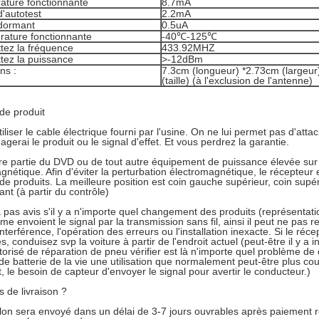
ature fonctionnante
8.7mA
'autotest
2.2mA
dormant
0.5uA
rature fonctionnante
-40℃-125℃
tez la fréquence
433.92MHZ
tez la puissance
>
-12dBm
ns :
7.3cm (longueur) *2.73cm (largeur
(taille) (à l'exclusion de l'antenne)
 de produit
tiliser le cable électrique fourni par l'usine. On ne lui permet pas d'atta
gerai le produit ou le signal d'effet. Et vous perdrez la garantie.
e partie du DVD ou de tout autre équipement de puissance élevée sur l
gnétique. Afin d'éviter la perturbation électromagnétique, le récepteur 
 de produits. La meilleure position est coin gauche supérieur, coin supér
ant (à partir du contrôle)
ra pas avis s'il y a n'importe quel changement des produits (représentatio
me envoient le signal par la transmission sans fil, ainsi il peut ne pas re
nterférence, l'opération des erreurs ou l'installation inexacte. Si le réc
, conduisez svp la voiture à partir de l'endroit actuel (peut-être il y a i
torisé de réparation de pneu vérifier est là n'importe quel problème de 
de batterie de la vie une utilisation que normalement peut-être plus cou
t, le besoin de capteur d'envoyer le signal pour avertir le conducteur.)
s de livraison ?
llon sera envoyé dans un délai de 3-7 jours ouvrables après paiement r