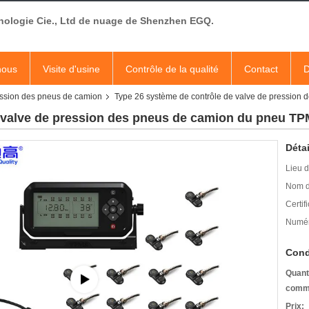
nologie Cie., Ltd de nuage de Shenzhen EGQ.
nous
Visite d'usine
Contrôle de la qualité
Contact
D
ession des pneus de camion
Type 26 système de contrôle de valve de pression
 valve de pression des pneus de camion du pneu T
Détai
Lieu d
Nom d
Certifi
Numér
Cond
Quant
comm
Prix: