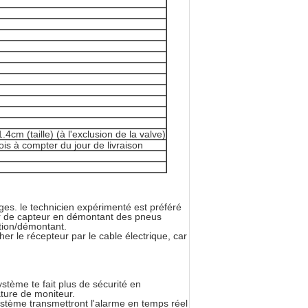
4cm (taille) (à l'exclusion de la valve)
is à compter du jour de livraison
ages. le technicien expérimenté est préféré
eur de capteur en démontant des pneus
ition/démontant.
cher le récepteur par le cable électrique, car
tème te fait plus de sécurité en
ture de moniteur.
ystème transmettront l'alarme en temps réel