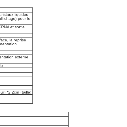
ristaux liquides
ffichage) pour le
CRNA et sortie
ace, la reprise
mentation
mentation externe
le
r) *2.2cm (taille)