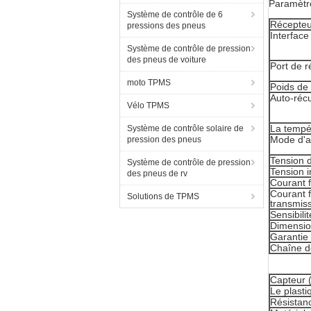
Paramètre
Système de contrôle de 6
Récepteu
pressions des pneus
Interface
Système de contrôle de pression
des pneus de voiture
Port de r
moto TPMS
Poids de 
Auto-réc
Vélo TPMS
La tempé
Système de contrôle solaire de
Mode d'a
pression des pneus
Tension d
Système de contrôle de pression
Tension i
des pneus de rv
Courant 
Courant f
Solutions de TPMS
transmis
Sensibili
Dimensi
Garantie
Chaîne d
Capteur (
Le plasti
Résistanc