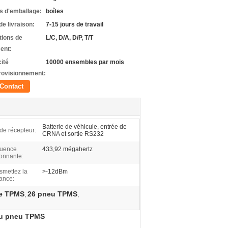
ls d'emballage:
boîtes
de livraison:
7-15 jours de travail
tions de
L/C, D/A, D/P, T/T
ent:
ité
10000 ensembles par mois
rovisionnement:
Contact
Batterie de véhicule, entrée de
 de récepteur:
CRNA et sortie RS232
quence
433,92 mégahertz
ionnante:
smettez la
>-12dBm
ance:
de TPMS
26 pneu TPMS
,
,
du pneu TPMS