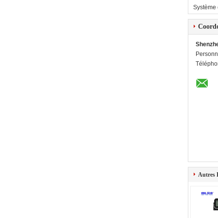
Système 
Coord
Shenzhe
Personn
Télépho
Autres 