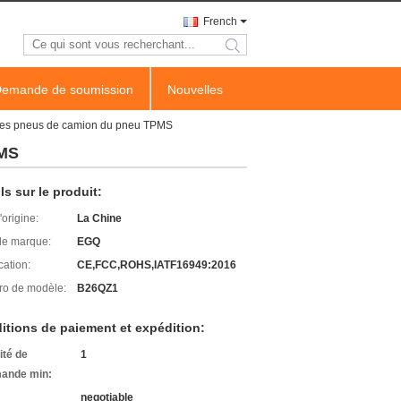
French
search
emande de soumission
Nouvelles
 des pneus de camion du pneu TPMS
PMS
ls sur le produit:
'origine:
La Chine
e marque:
EGQ
cation:
CE,FCC,ROHS,IATF16949:2016
o de modèle:
B26QZ1
itions de paiement et expédition:
ité de
1
ande min:
negotiable