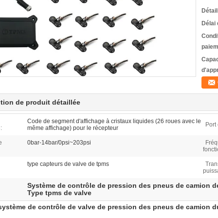
Détai
Délai 
Condi
paiem
Capac
d'app
tion de produit détaillée
Code de segment d'affichage à cristaux liquides (26 roues avec le
Port
:
même affichage) pour le récepteur
e
0bar-14bar/0psi~203psi
Fré
fonct
type capteurs de valve de tpms
Tran
puiss
Système de contrôle de pression des pneus de camion 
Type tpms de valve
système de contrôle de valve de pression des pneus de camion 