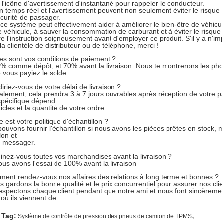
t l'icône d'avertissement d'instantané pour rappeler le conducteur.
en temps réel et l'avertissement peuvent non seulement éviter le risque
écurité de passager.
 ce système peut effectivement aider à améliorer le bien-être de véhicul
e véhicule, à sauver la consommation de carburant et à éviter le risqu
lire l'instruction soigneusement avant d'employer ce produit. S'il y a n'
la clientèle de distributeur ou de téléphone, merci !
es sont vos conditions de paiement ?
0% comme dépôt, et 70% avant la livraison. Nous te montrerons les pho
 vous payiez le solde.
iriez-vous de votre délai de livraison ?
alement, cela prendra 3 à 7 jours ouvrables après réception de votre pa
 spécifique dépend
ticles et la quantité de votre ordre.
e est votre politique d'échantillon ?
pouvons fournir l'échantillon si nous avons les pièces prêtes en stock, m
lon et
e messager.
nez-vous toutes vos marchandises avant la livraison ?
nous avons l'essai de 100% avant la livraison
ent rendez-vous nos affaires des relations à long terme et bonnes ?
us gardons la bonne qualité et le prix concurrentiel pour assurer nos clie
espectons chaque client pendant que notre ami et nous font sincèrement
 où ils viennent de.
,
 Tag:
Système de contrôle de pression des pneus de camion de TPMS