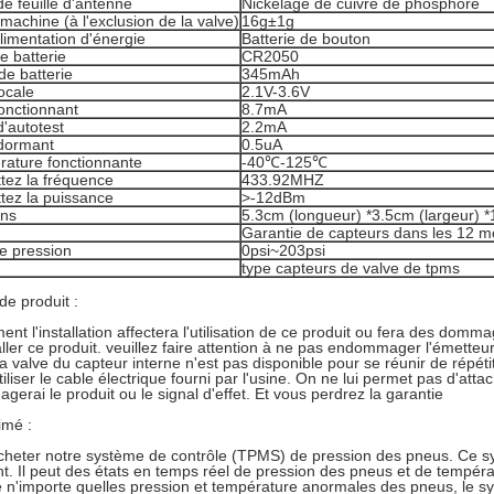
de feuille d'antenne
Nickelage de cuivre de phosphore
machine (à l'exclusion de la valve)
16g±1g
limentation d'énergie
Batterie de bouton
e batterie
CR2050
de batterie
345mAh
ocale
2.1V-3.6V
onctionnant
8.7mA
'autotest
2.2mA
dormant
0.5uA
rature fonctionnante
-40℃-125℃
tez la fréquence
433.92MHZ
tez la puissance
>
-12dBm
ons
5.3cm (longueur) *3.5cm (largeur) *1.
Garantie de capteurs dans les 12 mo
e pression
0psi~203psi
type capteurs de valve de tpms
de produit :
ent l'installation affectera l'utilisation de ce produit ou fera des domm
aller ce produit. veuillez faire attention à ne pas endommager l'émett
a valve du capteur interne n'est pas disponible pour se réunir de répét
tiliser le cable électrique fourni par l'usine. On ne lui permet pas d'atta
gerai le produit ou le signal d'effet. Et vous perdrez la garantie
imé :
cheter notre système de contrôle (TPMS) de pression des pneus. Ce sys
t. Il peut des états en temps réel de pression des pneus et de tempéra
é n'importe quelles pression et température anormales des pneus, le s