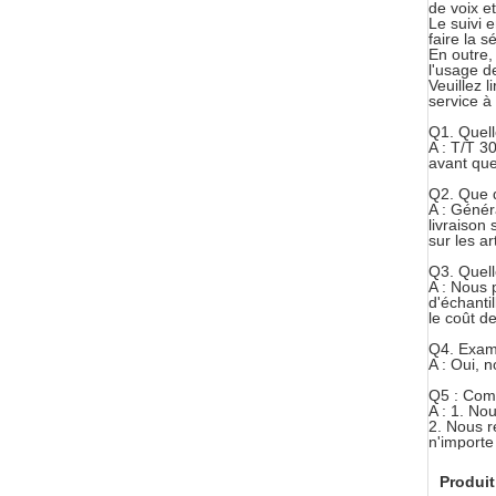
de voix e
Le suivi 
faire la s
En outre,
l'usage d
Veuillez 
service à 
Q1.
Quell
A : T/T 3
avant que
Q2.
Que d
A : Génér
livraison
sur les ar
Q3.
Quell
A : Nous 
d'échantil
le coût d
Q4.
Exami
A : Oui, 
Q5 : Comm
A : 1. No
2.
Nous r
n'importe
Produit