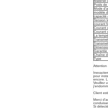
Matériel 
Poids de 
Mode d'a
modèle d
capacité 
Tension l
courant f
Courant d
Courant 
La tempé
Transmet
Transmet
Dimensi
Garantie
Chaîne d
Type
Attention 
Inexactem
pour inst
encore. L
Veuillez u
j'endomma
Client est
Merci d'a
conduisan
Si détect