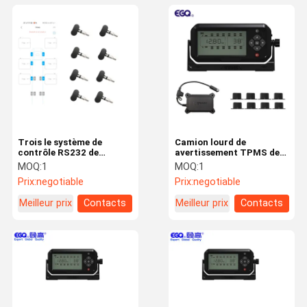
Trois le système de
Camion lourd de
contrôle RS232 de
avertissement TPMS de
pression des pneus du
batterie du système
MOQ:
1
MOQ:
1
camion TPMS de pneu a
345mAh du camion TPMS
Prix:
negotiable
Prix:
negotiable
produit la voiture TPMS
de puissance faible
Meilleur prix
Contacts
Meilleur prix
Contacts