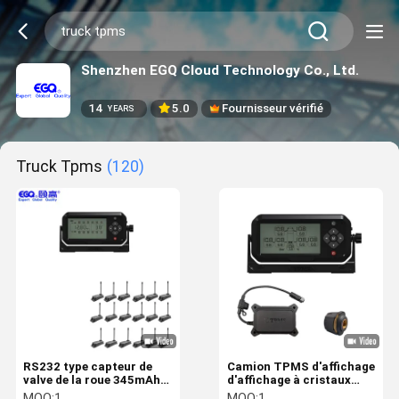
Shenzhen EGQ Cloud Technology Co., Ltd.
14
5.0
Fournisseur vérifié
YEARS
Truck Tpms
(120)
RS232 type capteur de
Camion TPMS d'affichage
valve de la roue 345mAh
d'affichage à cristaux
433.92HMz du système
liquides de signal des
MOQ:
1
MOQ:
1