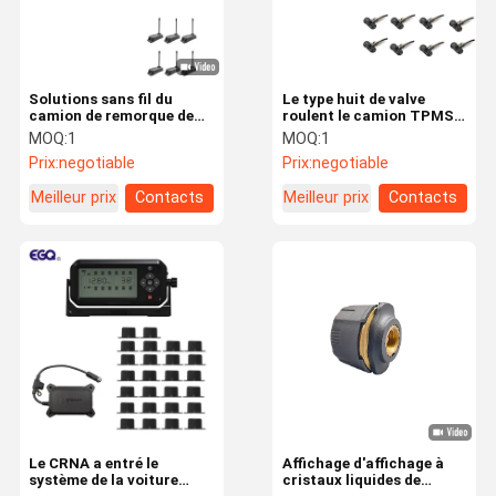
Solutions sans fil du
Le type huit de valve
camion de remorque de
roulent le camion TPMS
roues de l'affichage six
de moniteur de pression
MOQ:
1
MOQ:
1
d'affichage à cristaux
des pneus de rv
Prix:
negotiable
Prix:
negotiable
liquides TPMS
Meilleur prix
Contacts
Meilleur prix
Contacts
Maison
Des Produits
Au Sujet De
Visite
Nous
D'usine
Le CRNA a entré le
Affichage d'affichage à
système de la voiture
cristaux liquides de