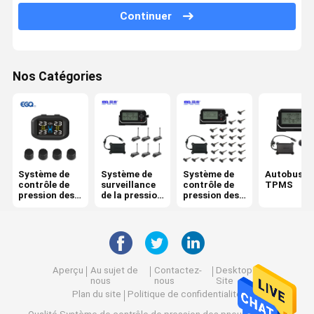
Continuer
Système de contrôle de 6 pressions des pneus
Système de contrôle de pression des pneus de voiture
Nos Catégories
moto TPMS
Vélo TPMS
Système de contrôle solaire de pression des pneus
Système de contrôle de pression des pneus de rv
Système de
Système de
Système de
Autobus
contrôle de
surveillance
contrôle de
TPMS
Solutions de TPMS
pression des
de la pression
pression des
pneus
des pneus de
pneus de
remorque
camion
Aperçu
Au sujet de
Contactez-
Desktop
nous
nous
Site
Plan du site
Politique de confidentialité