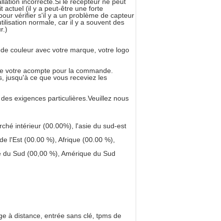
lation incorrecte.Si le récepteur ne peut
 actuel (il y a peut-être une forte
ur vérifier s'il y a un problème de capteur
tilisation normale, car il y a souvent des
r.)
 de couleur avec votre marque, votre logo
n de votre acompte pour la commande.
s, jusqu'à ce que vous receviez les
 des exigences particulières.Veuillez nous
é intérieur (00.00%), l'asie du sud-est
 l'Est (00.00 %), Afrique (00.00 %),
e du Sud (00,00 %), Amérique du Sud
ge à distance, entrée sans clé, tpms de