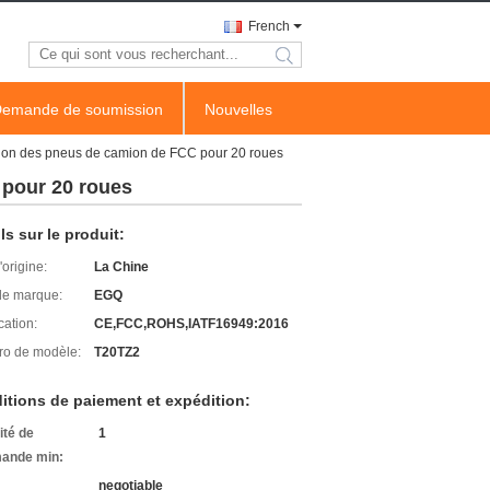
French
search
emande de soumission
Nouvelles
ion des pneus de camion de FCC pour 20 roues
 pour 20 roues
ls sur le produit:
'origine:
La Chine
e marque:
EGQ
cation:
CE,FCC,ROHS,IATF16949:2016
o de modèle:
T20TZ2
itions de paiement et expédition:
ité de
1
ande min:
negotiable