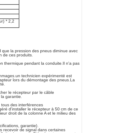
r) * 2,2
 que la pression des pneus diminue avec
on de ces produits.
on thermique pendant la conduite.Il n'a pas
 dommages.un technicien expérimenté est
 capteur lors du démontage des pneus.La
té.
acher le récepteur par le câble
 la garantie.
tous des interférences
géré d'installer le récepteur à 50 cm de ce
eur droit de la colonne A et le milieu des
fications, garantie).
as recevoir de signal dans certaines