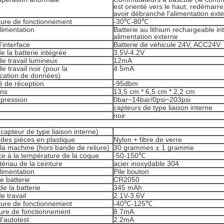
est orienté vers le haut, redémarr
avoir débranché l'alimentation exte
ure de fonctionnement
-30℃-80℃
limentation
Batterie au lithium rechargeable in
alimentation externe
'interface
Batterie de véhicule 24V, ACC24V
e la batterie intégrée
3.5V-4.2V
e travail lumineux
12mA
e travail noir (pour la
4.5mA
ation de données)
té de réception
-95dbm
ons
13,5 cm * 6,5 cm * 2,2 cm
 pression
0bar~14bar/0psi~203psi
capteurs de type liaison interne
noir
capteur de type liaison interne)
des pièces en plastique
Nylon + fibre de verre
la machine (hors bande de reliure)
30 grammes ± 1 gramme
ce à la température de la coque
-50-150℃
atériau de la ceinture
acier inoxydable 304
limentation
Pile bouton
e batterie
CR2050
de la batterie
345 mAh
e travail
2.1V-3.6V
ure de fonctionnement
-40℃-125℃
ure de fonctionnement
8.7mA
'autotest
2.2mA