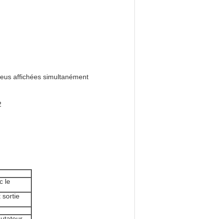
neus affichées simultanément
2
 le
 sortie
utateur