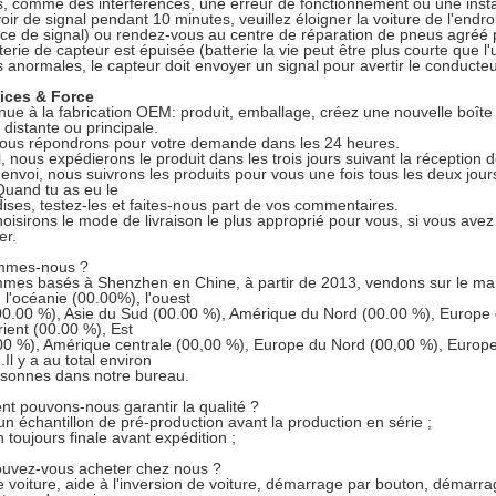
s, comme des interférences, une erreur de fonctionnement ou une instal
ir de signal pendant 10 minutes, veuillez éloigner la voiture de l'endroit
nce de signal) ou rendez-vous au centre de réparation de pneus agréé po
erie de capteur est épuisée (batterie la vie peut être plus courte que l'u
s anormales, le capteur doit envoyer un signal pour avertir le conducteu
ices & Force
nue à la fabrication OEM: produit, emballage, créez une nouvelle boîte
é distante ou principale.
vous répondrons pour votre demande dans les 24 heures.
, nous expédierons le produit dans les trois jours suivant la réceptio
l'envoi, nous suivrons les produits pour vous une fois tous les deux jour
Quand tu as eu le
ses, testez-les et faites-nous part de vos commentaires.
oisirons le mode de livraison le plus approprié pour vous, si vous avez
er.
ommes-nous ?
es basés à Shenzhen en Chine, à partir de 2013, vendons sur le march
 l'océanie (00.00%), l'ouest
0.00 %), Asie du Sud (00.00 %), Amérique du Nord (00.00 %), Europe de
ent (00.00 %), Est
00 %), Amérique centrale (00,00 %), Europe du Nord (00,00 %), Europ
Il y a au total environ
rsonnes dans notre bureau.
t pouvons-nous garantir la qualité ?
un échantillon de pré-production avant la production en série ;
 toujours finale avant expédition ;
ouvez-vous acheter chez nous ?
 voiture, aide à l'inversion de voiture, démarrage par bouton, démarra