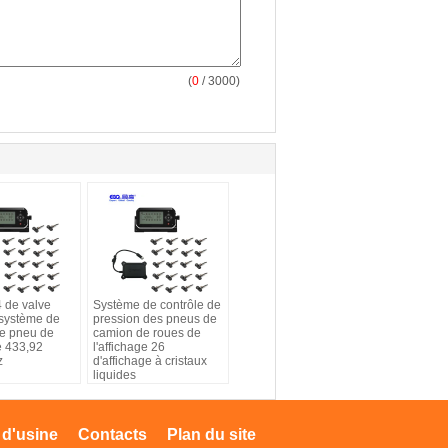
(
0
/ 3000)
4 de valve
Système de contrôle de
 système de
pression des pneus de
de pneu de
camion de roues de
e 433,92
l'affichage 26
z
d'affichage à cristaux
liquides
 d'usine
Contacts
Plan du site