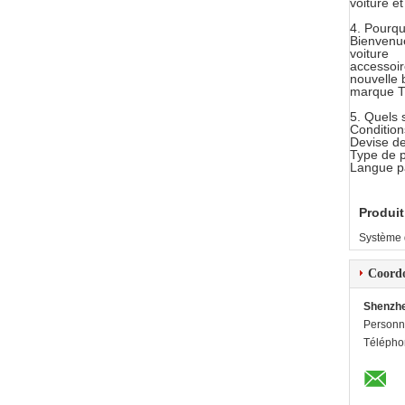
voiture e
4. Pourqu
Bienvenue
voiture
accessoir
nouvelle 
marque 
5. Quels 
Condition
Devise de
Type de p
Langue pa
Produit
Système 
Coord
Shenzhe
Personn
Télépho