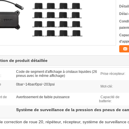
Détai
Délai 
Condi
paiem
Capac
d'app
tion de produit détaillée
Code de segment d'affichage à cristaux liquides (26
Prise récepteur:
:
pneus avec le même affichage)
e
0bar~14bar/0psi~203psi
Mot-clé:
t de
Avertissement de faible puissance
Capacité de
batterie:
Système de surveillance de la pression des pneus de c
e correction de roue 20, répéteur, récepteur, système de surveillance