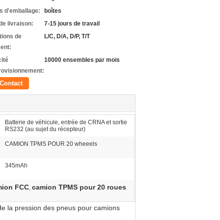
ls d'emballage:
boîtes
de livraison:
7-15 jours de travail
tions de
L/C, D/A, D/P, T/T
ent:
ité
10000 ensembles par mois
rovisionnement:
Contact
Batterie de véhicule, entrée de CRNA et sortie
RS232 (au sujet du récepteur)
CAMION TPMS POUR 20 wheeels
345mAh
amion FCC
camion TPMS pour 20 roues
,
 de la pression des pneus pour camions