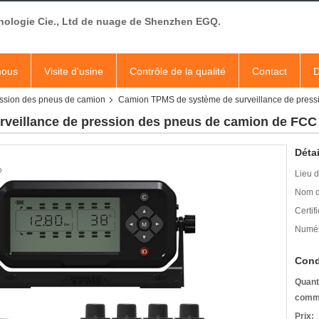
nologie Cie., Ltd de nuage de Shenzhen EGQ.
nous
Visite d'usine
Contrôle de la qualité
Contact
D
ession des pneus de camion
Camion TPMS de système de surveillance de press
veillance de pression des pneus de camion de FCC
Détai
Lieu d
Nom d
Certifi
Numér
Cond
Quant
comm
Prix: