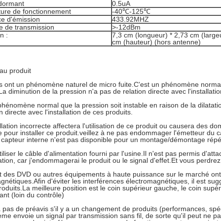
dormant
0.5uA
ure de fonctionnement
-40℃-125℃
e d'émission
433.92MHZ
e de transmission
>-12dBm
n :
7,3 cm (longueur) * 2,73 cm (largeu
cm (hauteur) (hors antenne)
 au produit
 ont un phénomène naturel de micro fuite.C'est un phénomène normal
a diminution de la pression n'a pas de relation directe avec l'installati
phénomène normal que la pression soit instable en raison de la dilatati
n directe avec l'installation de ces produits.
llation incorrecte affectera l'utilisation de ce produit ou causera des
e pour installer ce produit.veillez à ne pas endommager l'émetteur du
capteur interne n'est pas disponible pour un montage/démontage répé
tiliser le câble d'alimentation fourni par l'usine.Il n'est pas permis d'att
ation, car j'endommagerai le produit ou le signal d'effet.Et vous perdrez
t des DVD ou autres équipements à haute puissance sur le marché ont 
gnétiques.Afin d'éviter les interférences électromagnétiques, il est sug
roduits.La meilleure position est le coin supérieur gauche, le coin supéri
ant (loin du contrôle)
ra pas de préavis s'il y a un changement de produits (performances, spéci
ème envoie un signal par transmission sans fil, de sorte qu'il peut ne p