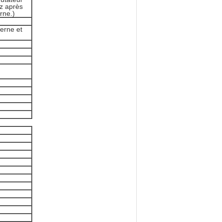
ez après
rne.)
terne et