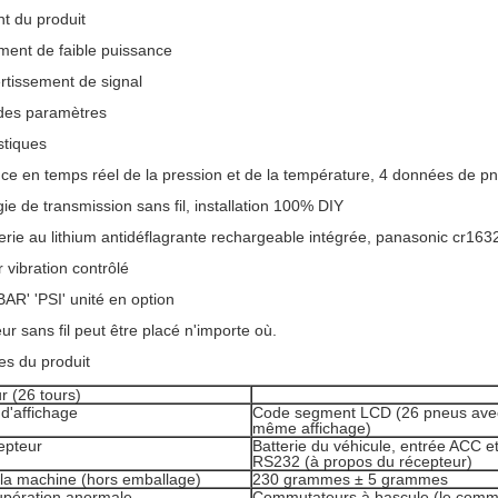
t du produit
ment de faible puissance
rtissement de signal
des paramètres
stiques
nce en temps réel de la pression et de la température, 4 données de p
ie de transmission sans fil, installation 100% DIY
erie au lithium antidéflagrante rechargeable intégrée, panasonic cr163
r vibration contrôlé
BAR' 'PSI' unité en option
ur sans fil peut être placé n'importe où.
s du produit
r (26 tours)
 d'affichage
Code segment LCD (26 pneus avec
même affichage)
epteur
Batterie du véhicule, entrée ACC et
RS232 (à propos du récepteur)
 la machine (hors emballage)
230 grammes ± 5 grammes
upération anormale
Commutateurs à bascule (le comm