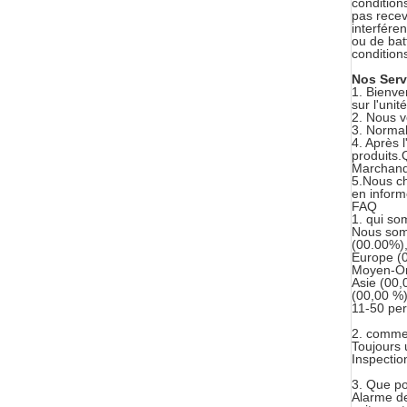
condition
pas recevo
interfére
ou de batt
condition
Nos Serv
1. Bienve
sur l'unit
2. Nous 
3. Normal
4. Après 
produits.
Marchandi
5.Nous ch
en inform
FAQ
1. qui s
Nous somm
(00.00%),
Europe (0
Moyen-Ori
Asie (00,
(00,00 %).
11-50 pe
2. commen
Toujours 
Inspection
3. Que p
Alarme de