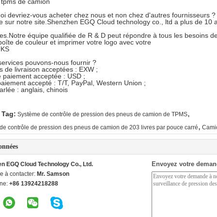
t tpms de camion
oi devriez-vous acheter chez nous et non chez d'autres fournisseurs ?
 sur notre site.Shenzhen EGQ Cloud technology co., ltd a plus de 10
es.Notre équipe qualifiée de R & D peut répondre à tous les besoins d
boîte de couleur et imprimer votre logo avec votre
TKS
services pouvons-nous fournir ?
s de livraison acceptées : EXW ;
 paiement acceptée : USD ;
aiement accepté : T/T, PayPal, Western Union ;
rlée : anglais, chinois
,
 Tag:
Système de contrôle de pression des pneus de camion de TPMS
,
de contrôle de pression des pneus de camion de 203 livres par pouce carré
Cami
onnées
Envoyez votre deman
n EGQ Cloud Technology Co., Ltd.
e à contacter:
Mr. Samson
ne:
+86 13924218288