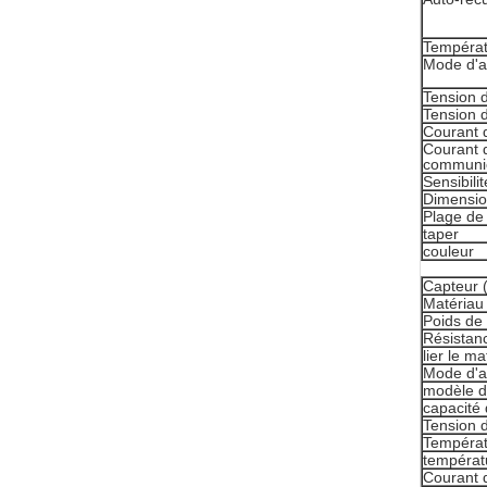
Températ
Mode d'a
Tension d
Tension d
Courant d
Courant d
communic
Sensibili
Dimensi
Plage de
taper
couleur
Capteur (
Matériau 
Poids de 
Résistan
lier le m
Mode d'a
modèle d
capacité 
Tension d
Températ
températ
Courant d