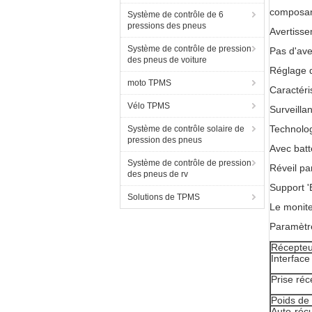
composan
Système de contrôle de 6
pressions des pneus
Avertisse
Système de contrôle de pression
Pas d'ave
des pneus de voiture
Réglage 
moto TPMS
Caractéri
Vélo TPMS
Surveilla
Technolog
Système de contrôle solaire de
pression des pneus
Avec batt
Système de contrôle de pression
Réveil pa
des pneus de rv
Support '
Solutions de TPMS
Le monite
Paramètre
Récepteu
Interface
Prise réc
Poids de
Auto-réc