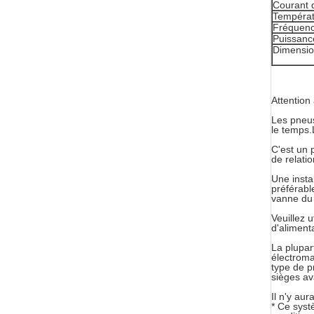
Courant 
Températ
Fréquenc
Puissanc
Dimensio
Attention
Les pneus
le temps.L
C'est un 
de relatio
Une insta
préférabl
vanne du 
Veuillez u
d'aliment
La plupar
électroma
type de p
sièges av
Il n'y au
* Ce syst