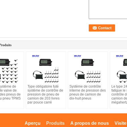
Produits
système de
Type obligatoire futé
Système de contrôle
Le type 2
de valve de
système de contrôle de
interne de pression des
fatigue le
 des pneus de
pression de pneu de
pneus de camion de
contrôle 
du pneu TPMS
camion de 203 livres
dix-huit pneus
camion d
par pouce carré
mégahert
Aperçu
Produits
A propos de nous
Visite