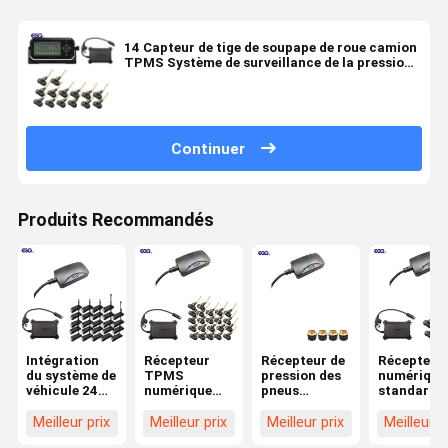
14 Capteur de tige de soupape de roue camion
TPMS Système de surveillance de la pression
des pneus
Continuer
Produits Recommandés
Intégration
Récepteur
Récepteur de
Récepteur
du système de
TPMS
pression des
numérique
véhicule 24
numérique
pneus
standard 
roues Format
24V pour
numérique
pour cami
de données
camions et
LCD 24V pour
à 6 roues
Meilleur prix
Meilleur prix
Meilleur prix
Meilleur p
standard 232
remorques à
systèmes
TPMS 0-