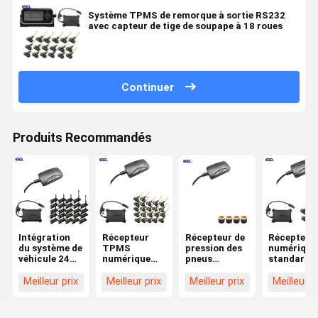
Système TPMS de remorque à sortie RS232
avec capteur de tige de soupape à 18 roues
Continuer
Produits Recommandés
Intégration
Récepteur
Récepteur de
Récepteur
du système de
TPMS
pression des
numérique
véhicule 24
numérique
pneus
standard 
roues Format
24V pour
numérique
pour cami
de données
camions et
LCD 24V pour
à 6 roues
Meilleur prix
Meilleur prix
Meilleur prix
Meilleur p
standard 232
remorques à
systèmes
TPMS 0-
Récepteur
22 roues
TPMS de
1400Kpa
TPMS
camions