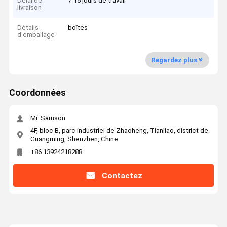
Délai de
7-15 jours de travail
livraison
Détails
boîtes
d'emballage
Regardez plus
Coordonnées
Mr. Samson
4F, bloc B, parc industriel de Zhaoheng, Tianliao, district de
Guangming, Shenzhen, Chine
+86 13924218288
Contactez