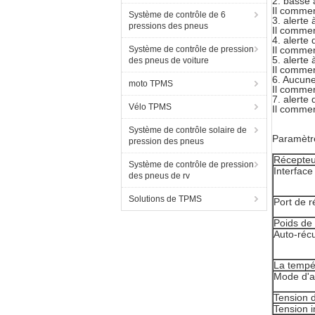
2. basse a
Il commen
Système de contrôle de 6
3. alerte
pressions des pneus
Il commen
4. alerte
Système de contrôle de pression
Il commen
5. alerte
des pneus de voiture
Il commen
6. Aucune
moto TPMS
Il commen
7. alerte
Vélo TPMS
Il commen
Système de contrôle solaire de
Paramètre
pression des pneus
Récepteu
Système de contrôle de pression
Interface
des pneus de rv
Solutions de TPMS
Port de r
Poids de 
Auto-réc
La tempé
Mode d'a
Tension d
Tension i