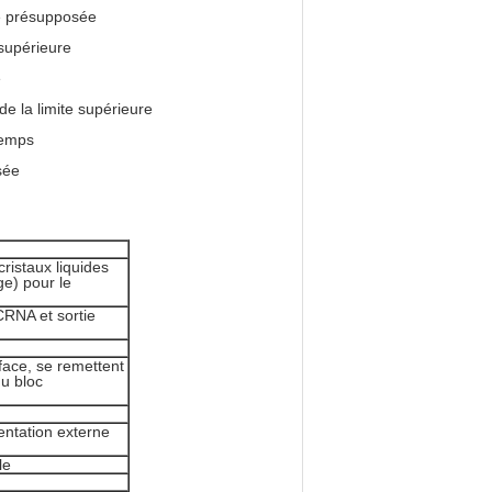
re présupposée
 supérieure
e
e la limite supérieure
temps
sée
ristaux liquides
e) pour le
CRNA et sortie
face, se remettent
u bloc
mentation externe
le