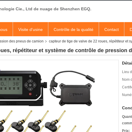
nologie Cie., Ltd de nuage de Shenzhen EGQ.
nous
Visite d'usine
Contrôle de la qualité
Contact
D
ession des pneus de camion
capteur de tige de valve de 22 roues, répétiteur et
roues, répétiteur et système de contrôle de pression
Détai
Lieu d
Nom d
Certifi
Numér
Cond
Quant
comm
Prix: