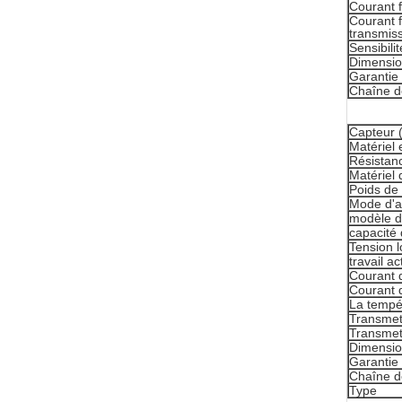
Courant 
Courant f
transmis
Sensibili
Dimensi
Garantie
Chaîne d
Capteur (
Matériel 
Résistanc
Matériel 
Poids de 
Mode d'a
modèle d
capacité 
Tension l
travail ac
Courant d
Courant 
La tempé
Transmet
Transmet
Dimensi
Garantie
Chaîne d
Type