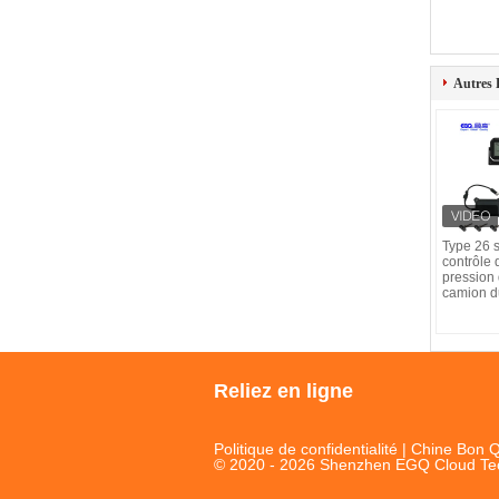
Autres 
Type 26 
contrôle 
pression
camion 
Reliez en ligne
Politique de confidentialité
| Chine Bon Q
© 2020 - 2026 Shenzhen EGQ Cloud Techn