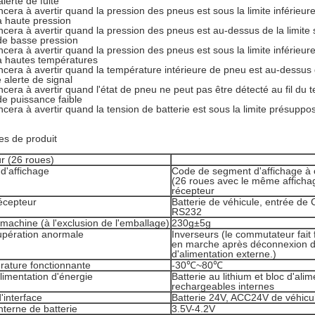
lerte de fuite
cera à avertir quand la pression des pneus est sous la limite inférieu
 à haute pression
cera à avertir quand la pression des pneus est au-dessus de la limite
 de basse pression
cera à avertir quand la pression des pneus est sous la limite inférieur
 à hautes températures
cera à avertir quand la température intérieure de pneu est au-dessus d
 alerte de signal
cera à avertir quand l'état de pneu ne peut pas être détecté au fil du 
 de puissance faible
cera à avertir quand la tension de batterie est sous la limite présuppo
s de produit
r (26 roues)
 d'affichage
Code de segment d'affichage à c
(26 roues avec le même affichag
récepteur
écepteur
Batterie de véhicule, entrée de 
RS232
machine (à l'exclusion de l'emballage)
230g±5g
upération anormale
Inverseurs (le commutateur fait 
en marche après déconnexion d
d'alimentation externe.)
rature fonctionnante
-30℃~80℃
limentation d'énergie
Batterie au lithium et bloc d'ali
rechargeables internes
'interface
Batterie 24V, ACC24V de véhicu
nterne de batterie
3.5V-4.2V