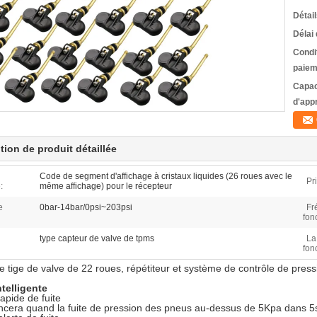
Détai
Délai 
Condi
paiem
Capac
d'app
tion de produit détaillée
Code de segment d'affichage à cristaux liquides (26 roues avec le
Pr
:
même affichage) pour le récepteur
e
0bar-14bar/0psi~203psi
Fr
fon
type capteur de valve de tpms
La
fon
e tige de valve de 22 roues, répétiteur et système de contrôle de pres
telligente
rapide de fuite
cera quand la fuite de pression des pneus au-dessus de 5Kpa dans 5