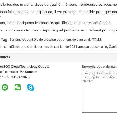
us faites des marchandises de qualité inférieure, rembourserez-vous n
, nous faisons la pleine inspection, il est presque impossible pour que n
.
nt, nous fabriquons les produits qualifiés jusqu'à votre satisfaction.
l en soit, si vous trouvez n'importe quel problème est vraiment provoq
,
 Tag:
Système de contrôle de pression des pneus de camion de TPMS
,
de contrôle de pression des pneus de camion de 203 livres par pouce carré
Cami
onnées
Envoyez votre deman
n EGQ Cloud Technology Co., Ltd.
e à contacter:
Mr. Samson
ne:
+86 13924218288