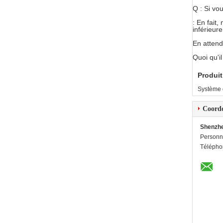
Q : Si vo
: En fait
inférieure
En attenda
Quoi qu'i
Produit
Système 
Coord
Shenzhe
Personn
Télépho