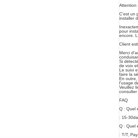
Attention 
C'est un 
installer
Inexactem
pour inst
encore. L
Client est
Merci d'a
conduisan
Si détect
de voix e
Le suivi 
faire la s
En outre,
l'usage d
Veuillez 
consulter 
FAQ
Q : Quel e
: 15-30da
Q : Quel 
: T/T, Pa