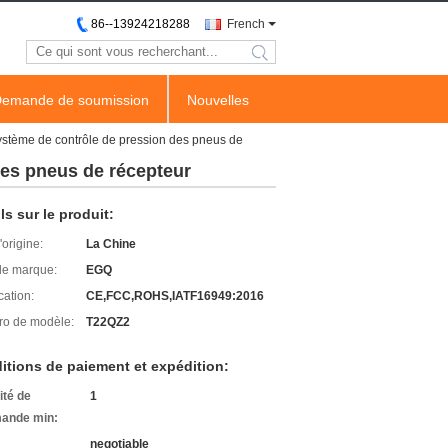
86--13924218288
French
search
emande de soumission
Nouvelles
 système de contrôle de pression des pneus de
 des pneus de récepteur
ls sur le produit:
'origine:
La Chine
e marque:
EGQ
cation:
CE,FCC,ROHS,IATF16949:2016
o de modèle:
T22QZ2
itions de paiement et expédition:
ité de
1
ande min:
negotiable