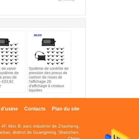
4 de valve
Système de contrôle de
 système de
pression des pneus de
de pneu de
camion de roues de
e 433,92
l'affichage 26
z
d'affichage à cristaux
liquides
 d'usine
Contacts
Plan du site
4F, bloc B, parc industriel de Zhaoheng,
anliao, district de Guangming, Shenzhen,
Chine