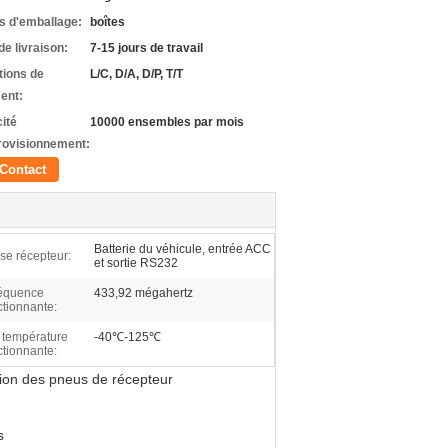
ls d'emballage:
boîtes
de livraison:
7-15 jours de travail
tions de
L/C, D/A, D/P, T/T
ent:
ité
10000 ensembles par mois
rovisionnement:
Contact
Batterie du véhicule, entrée ACC
ise récepteur:
et sortie RS232
équence
433,92 mégahertz
ctionnante:
 température
-40℃-125℃
ctionnante:
sion des pneus de récepteur
s