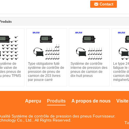
Produits
système de
Type obligatoire futé
Système de contrôle
Le type 2
de valve de
système de contrôle de
interne de pression des
fatigue le
 des pneus de
pression de pneu de
pneus de camion de
contrôle 
du pneu TPMS
camion de 203 livres
dix-huit pneus
camion d
par pouce carré
mégahert
Aperçu
Produits
A propos de nous
Visite
ualité Système de contrôle de pression des pneus Fournisseur.
ology Co., Ltd.. All Rights Reserved.
Ti