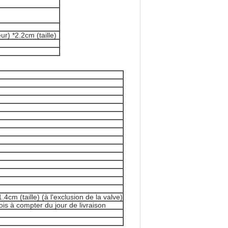
r) *2.2cm (taille)
4cm (taille) (à l'exclusion de la valve)
is à compter du jour de livraison