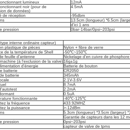
fonctionnant lumineux
12mA
onctionnant noir (pour de
4.5mA
sion de données)
té de réception
-95dbm
ons
13.5cm (longueur) *6.5cm (largeu
d'ici 1 ans
e pression
0bar-14bar/0psi~203psi
type interne ordinaire capteur)
en plastique de pièces
Nylon + fibre de verre
e de la température de Shell
-50℃~150℃
de feuille d'antenne
Nickelage d'en cuivre de phosphore
machine (à l'exclusion de la valve)
16g±1g
limentation d'énergie
Batterie de bouton
e batterie
CR2050
de batterie
345mAh
ocale
2.1V-3.6V
tuel
8.7mA
'autotest
2.2mA
dormant
0.5uA
rature fonctionnante
-40℃-125℃
tez la fréquence
433.92MHZ
tez la puissance
>-12dBm
ons
5.3cm (longueur) *3.5cm (largeur) *1.
Garantie de capteurs dans les 12 mo
e pression
0psi~203psi
capteur de valve de tpms