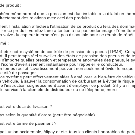
de produit :
phénomène normal que la pression est due instable à la dilatation therm
 directement des relations avec ceci des produits.
ent l'installation affectera l'utilisation de ce produit ou fera des domm
aller ce produit. veuillez faire attention à ne pas endommager l'émett
a valve du capteur interne n'est pas disponible pour se réunir de répét
imé :
cheter notre système de contrôle de pression des pneus (TPMS). Ce sys
t. Il peut temps réel surveiller des états de pression des pneus et de 
é n'importe quelles pression et température anormales des pneus, le s
t l'icône d'avertissement instantanée pour rappeler le conducteur.
en temps réel et l'avertissement peuvent non seulement éviter le risque
écurité de passager.
 ce système peut effectivement aider à améliorer le bien-être de véhicul
e véhicule, à sauver la consommation de carburant et à éviter le risqu
lire l'instruction soigneusement avant d'employer ce produit. S'il y a n'
le service à la clientèle de distributeur ou de téléphone, merci !
st votre délai de livraison ?
ys selon la quantité d'ordre (peut être négociable).
est votre terme de paiement ?
ypal, union occidentale, Alipay et etc. tous les clients honorables de pa