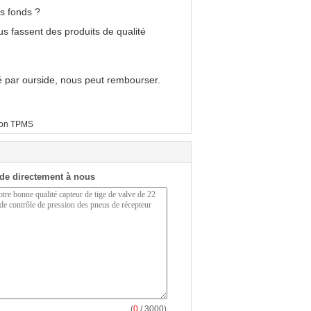
os fonds ?
ous fassent des produits de qualité
ué par ourside, nous peut rembourser.
on TPMS
de directement à nous
(
0
/ 3000)