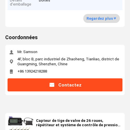
Détails
boîtes
d'emballage
Regardez plus
Coordonnées
Mr. Samson
4F, bloc B, parc industriel de Zhaoheng, Tianliao, district de
Guangming, Shenzhen, Chine
+86 13924218288
Contactez
Capteur de tige de valve de 26 roues,
répétiteur et système de contrôle de pression
des pneus de récepteur