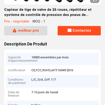
1
/
1
Capteur de tige de valve de 26 roues, répétiteur et
système de contrôle de pression des pneus de
récepteur
Prix：negotiable
MOQ：1
meilleur prix
Contactez
Description De Produit
Capacité
10000 ensembles par mois
d'approvisionnement
Certification
CE,FCC,ROHS,IATF16949:2016
Conditions
L/C, D/A, D/P, T/T
de paiement
Délai de
7-15 jours de travail
livraison