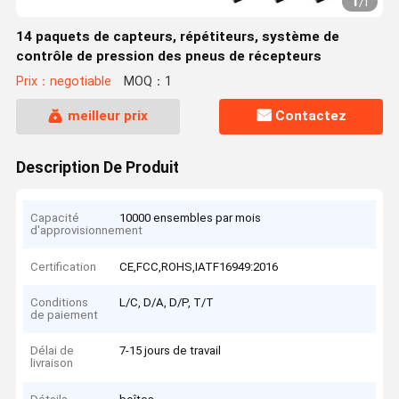
1
/
1
14 paquets de capteurs, répétiteurs, système de
contrôle de pression des pneus de récepteurs
Prix：negotiable
MOQ：1
meilleur prix
Contactez
Description De Produit
Capacité
10000 ensembles par mois
d'approvisionnement
Certification
CE,FCC,ROHS,IATF16949:2016
Conditions
L/C, D/A, D/P, T/T
de paiement
Délai de
7-15 jours de travail
livraison