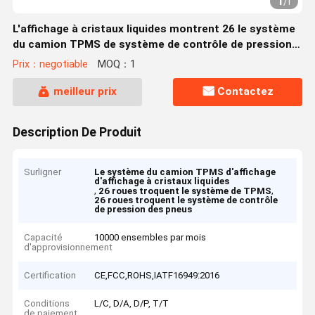
1
/
1
L'affichage à cristaux liquides montrent 26 le système
du camion TPMS de système de contrôle de pression
des pneus de camion de roues
Prix：negotiable
MOQ：1
meilleur prix
Contactez
Description De Produit
Surligner
Le système du camion TPMS d'affichage
d'affichage à cristaux liquides
,
,
26 roues troquent le système de TPMS
26 roues troquent le système de contrôle
de pression des pneus
Capacité
10000 ensembles par mois
d'approvisionnement
Certification
CE,FCC,ROHS,IATF16949:2016
Conditions
L/C, D/A, D/P, T/T
de paiement