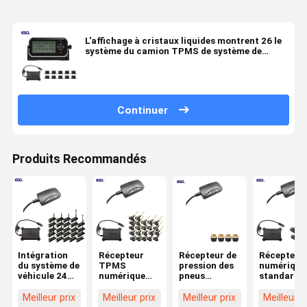
L'affichage à cristaux liquides montrent 26 le
système du camion TPMS de système de
contrôle de pression des pneus de camion de
roues
Continuer
Produits Recommandés
Intégration
Récepteur
Récepteur de
Récepteur
du système de
TPMS
pression des
numérique
véhicule 24
numérique
pneus
standard 
roues Format
24V pour
numérique
pour cami
de données
camions et
LCD 24V pour
à 6 roues
Meilleur prix
Meilleur prix
Meilleur prix
Meilleur p
standard 232
remorques à
systèmes
TPMS 0-