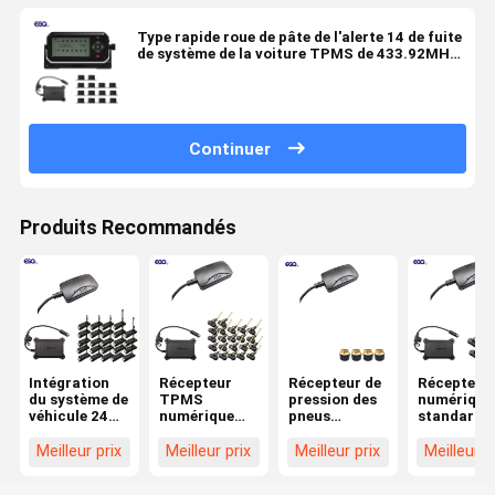
Type rapide roue de pâte de l'alerte 14 de fuite
de système de la voiture TPMS de 433.92MHz
12mA de capteur
Continuer
Produits Recommandés
Intégration
Récepteur
Récepteur de
Récepteur
du système de
TPMS
pression des
numérique
véhicule 24
numérique
pneus
standard 
roues Format
24V pour
numérique
pour cami
de données
camions et
LCD 24V pour
à 6 roues
Meilleur prix
Meilleur prix
Meilleur prix
Meilleur p
standard 232
remorques à
systèmes
TPMS 0-
Récepteur
22 roues
TPMS de
1400Kpa