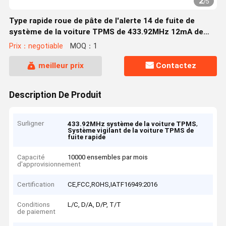
2
/
5
Type rapide roue de pâte de l'alerte 14 de fuite de
système de la voiture TPMS de 433.92MHz 12mA de
capteur
Prix：negotiable
MOQ：1
meilleur prix
Contactez
Description De Produit
Surligner
,
433.92MHz système de la voiture TPMS
Système vigilant de la voiture TPMS de
fuite rapide
Capacité
10000 ensembles par mois
d'approvisionnement
Certification
CE,FCC,ROHS,IATF16949:2016
Conditions
L/C, D/A, D/P, T/T
de paiement