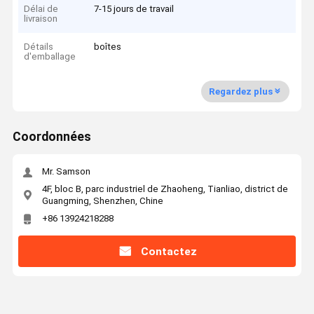
Délai de
7-15 jours de travail
livraison
Détails
boîtes
d'emballage
Regardez plus
Coordonnées
Mr. Samson
4F, bloc B, parc industriel de Zhaoheng, Tianliao, district de
Guangming, Shenzhen, Chine
+86 13924218288
Contactez