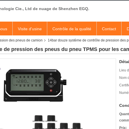
nologie Cie., Ltd de nuage de Shenzhen EGQ.
nous
Visite d'usine
Contrôle de la qualité
Contact
D
ession des pneus de camion
14bar douze système de contrôle de pression des 
e de pression des pneus du pneu TPMS pour les cam
Détai
Lieu d
Nom d
Certifi
Numér
Cond
Quant
comm
Prix: