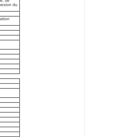
e, se
nexion du
tation