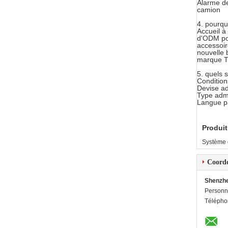
Alarme de
camion
4. pourqu
Accueil à
d'ODM pou
accessoir
nouvelle 
marque 
5. quels 
Condition
Devise a
Type admi
Langue pa
Produit
Système 
Coord
Shenzhe
Personn
Télépho