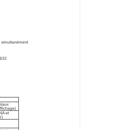
s simultanément
1632
staux
ffichage)
NA et
r)