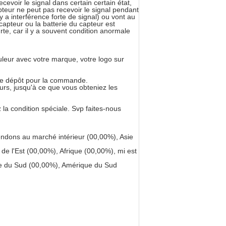
ecevoir le signal dans certain certain état,
epteur ne peut pas recevoir le signal pendant
 y a interférence forte de signal) ou vont au
capteur ou la batterie du capteur est
rte, car il y a souvent condition anormale
ouleur avec votre marque, votre logo sur
otre dépôt pour la commande.
ours, jusqu'à ce que vous obteniez les
 la condition spéciale. Svp faites-nous
dons au marché intérieur (00,00%), Asie
e l'Est (00,00%), Afrique (00,00%), mi est
pe du Sud (00,00%), Amérique du Sud