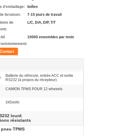
ls d'emballage:
boîtes
de livraison:
7-15 jours de travail
tions de
L/C, D/A, D/P, T/T
ent:
ité
10000 ensembles par mois
rovisionnement:
Contact
Batterie du véhicule, entrée ACC et sortie
r:
RS232 (à propos du récepteur)
CAMION TPMS POUR 12 wheeels
345mAh
S232 lourd
,
ions résistants
u pneu TPMS