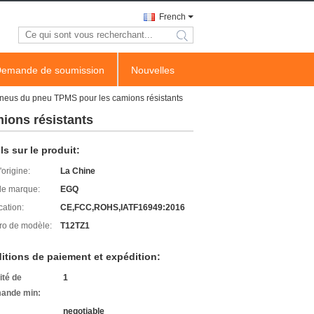
French
search
emande de soumission
Nouvelles
pneus du pneu TPMS pour les camions résistants
ions résistants
ls sur le produit:
'origine:
La Chine
e marque:
EGQ
cation:
CE,FCC,ROHS,IATF16949:2016
o de modèle:
T12TZ1
itions de paiement et expédition:
ité de
1
ande min:
negotiable