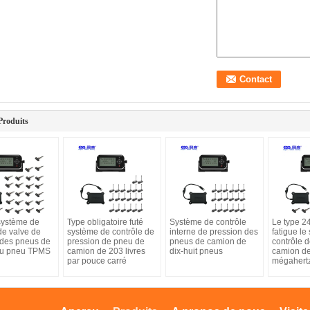
Produits
système de
Type obligatoire futé
Système de contrôle
Le type 2
de valve de
système de contrôle de
interne de pression des
fatigue le
 des pneus de
pression de pneu de
pneus de camion de
contrôle 
du pneu TPMS
camion de 203 livres
dix-huit pneus
camion d
par pouce carré
mégahert