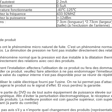
'autotest
2.2mA
dormant
0.5uA
rature fonctionnante
-40℃-125℃
tez la fréquence
433.92MHZ
tez la puissance
>-12dBm
ns :
7.3cm (longueur) *2.73cm (largeur
(taille) (à l'exclusion de l'antenne)
 de produit
 ont le phénomène micro naturel de fuite. C'est un phénomène normal
mps. La diminution de pression ne font pas installer directement des rela
phénomène normal que la pression est due instable à la dilatation therm
 directement des relations avec ceci des produits.
ent l'installation affectera l'utilisation de ce produit ou fera des domm
aller ce produit. veuillez faire attention à ne pas endommager l'émett
a valve du capteur interne n'est pas disponible pour se réunir de répét
tiliser le cable électrique fourni par l'usine. On ne lui permet pas d'atta
gerai le produit ou le signal d'effet. Et vous perdrez la garantie.
e partie du DVD ou de tout autre équipement de puissance élevée sur l
gnétique. Afin d'éviter la perturbation électromagnétique, le récepteur 
 de produits. La meilleure position est coin gauche supérieur, coin supér
ant (à partir du contrôle)
ra pas avis s'il y a n'importe quel changement des produits (représentatio