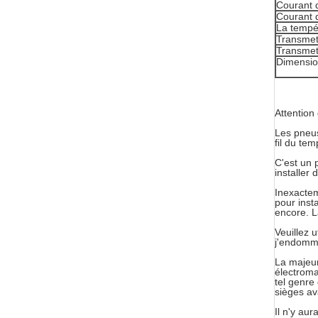
Courant d
Courant 
La tempé
Transmet
Transmet
Dimensio
Attention
Les pneus
fil du te
C'est un 
installer
Inexactem
pour inst
encore. L
Veuillez u
j'endomma
La majeur
électroma
tel genre
sièges av
Il n'y au