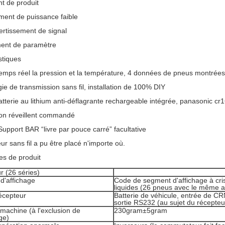
t de produit
ment de puissance faible
rtissement de signal
ent de paramètre
stiques
temps réel la pression et la température, 4 données de pneus montrée
ie de transmission sans fil, installation de 100% DIY
atterie au lithium anti-déflagrante rechargeable intégrée, panasonic cr
ion réveillent commandé
Support BAR “livre par pouce carré” facultative
ur sans fil a pu être placé n'importe où.
s de produit
r (26 séries)
 d'affichage
Code de segment d'affichage à cri
liquides (26 pneus avec le même a
écepteur
Batterie de véhicule, entrée de CR
sortie RS232 (au sujet du récepteu
machine (à l'exclusion de
230gram±5gram
ge)