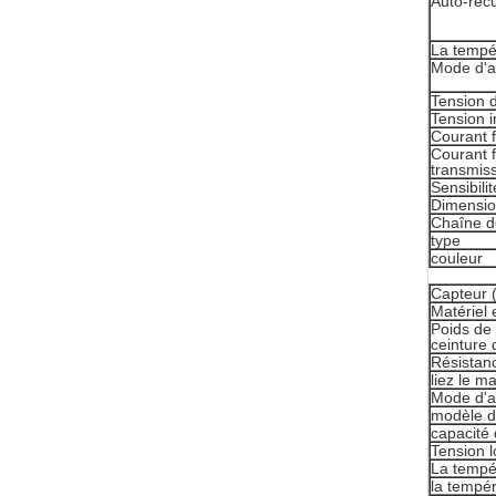
Auto-réc
La tempé
Mode d'a
Tension d
Tension i
Courant 
Courant f
transmis
Sensibili
Dimensi
Chaîne d
type
couleur
Capteur (
Matériel 
Poids de 
ceinture 
Résistanc
liez le m
Mode d'a
modèle d
capacité 
Tension l
La tempé
la tempér