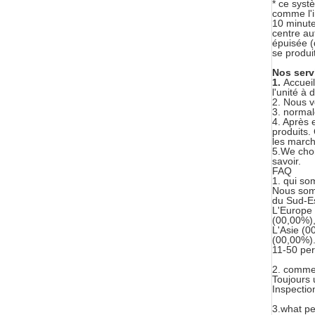
* ce systè
comme l'i
10 minutes
centre au
épuisée (
se produi
Nos serv
1.
Accueil
l'unité à 
2. Nous v
3. normal
4. Après 
produits
les march
5.We choi
savoir.
FAQ
1. qui s
Nous som
du Sud-Es
L'Europe 
(00,00%),
L'Asie (
(00,00%). 
11-50 pe
2. commen
Toujours 
Inspection
3.what pe