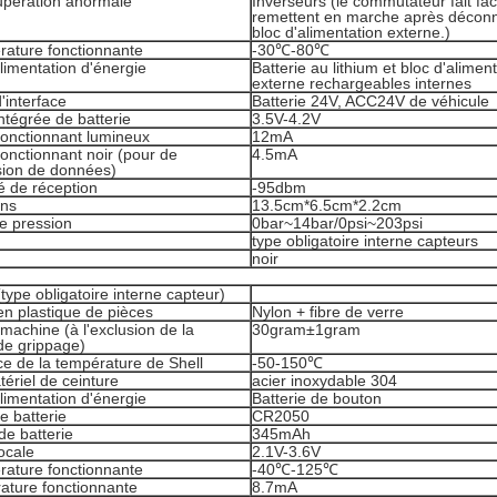
upération anormale
Inverseurs (le commutateur fait fac
remettent en marche après décon
bloc d'alimentation externe.)
rature fonctionnante
-30℃-80℃
limentation d'énergie
Batterie au lithium et bloc d'alimen
externe rechargeables internes
'interface
Batterie 24V, ACC24V de véhicule
ntégrée de batterie
3.5V-4.2V
fonctionnant lumineux
12mA
onctionnant noir (pour de
4.5mA
sion de données)
té de réception
-95dbm
ons
13.5cm*6.5cm*2.2cm
e pression
0bar~14bar/0psi~203psi
type obligatoire interne capteurs
noir
type obligatoire interne capteur)
en plastique de pièces
Nylon + fibre de verre
machine (à l'exclusion de la
30gram±1gram
de grippage)
e de la température de Shell
-50-150℃
atériel de ceinture
acier inoxydable 304
limentation d'énergie
Batterie de bouton
e batterie
CR2050
de batterie
345mAh
ocale
2.1V-3.6V
rature fonctionnante
-40℃-125℃
ature fonctionnante
8.7mA