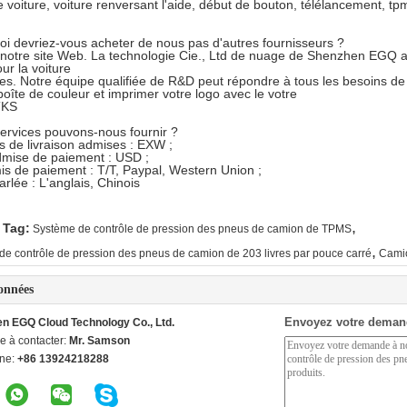
 voiture, voiture renversant l'aide, début de bouton, télélancement, tpm
oi devriez-vous acheter de nous pas d'autres fournisseurs ?
 notre site Web. La technologie Cie., Ltd de nuage de Shenzhen EGQ 
r la voiture
es. Notre équipe qualifiée de R&D peut répondre à tous les besoins de
boîte de couleur et imprimer votre logo avec le votre
TKS
services pouvons-nous fournir ?
s de livraison admises : EXW ;
dmise de paiement : USD ;
s de paiement : T/T, Paypal, Western Union ;
rlée : L'anglais, Chinois
,
 Tag:
Système de contrôle de pression des pneus de camion de TPMS
,
de contrôle de pression des pneus de camion de 203 livres par pouce carré
Cami
onnées
Envoyez votre deman
n EGQ Cloud Technology Co., Ltd.
e à contacter:
Mr. Samson
ne:
+86 13924218288