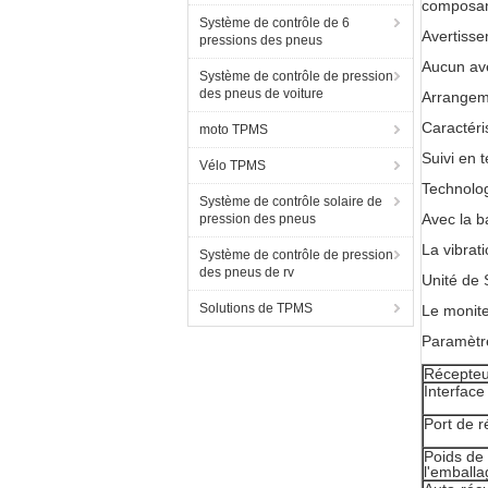
composan
Système de contrôle de 6
Avertisse
pressions des pneus
Aucun ave
Système de contrôle de pression
des pneus de voiture
Arrangem
Caractéri
moto TPMS
Suivi en 
Vélo TPMS
Technolog
Système de contrôle solaire de
Avec la b
pression des pneus
La vibrat
Système de contrôle de pression
des pneus de rv
Unité de 
Solutions de TPMS
Le monite
Paramètre
Récepteu
Interface
Port de r
Poids de 
l'emballa