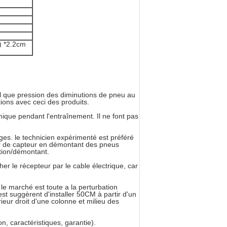
) *2.2cm
 que pression des diminutions de pneu au
tions avec ceci des produits.
ique pendant l'entraînement. Il ne font pas
ages. le technicien expérimenté est préféré
eur de capteur en démontant des pneus
ition/démontant.
cher le récepteur par le cable électrique, car
e marché est toute a la perturbation
est suggèrent d'installer 50CM à partir d'un
ieur droit d'une colonne et milieu des
n, caractéristiques, garantie).