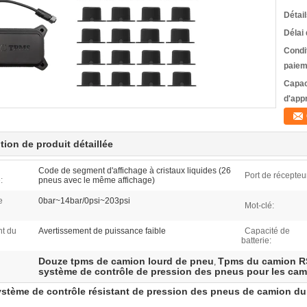
Détai
Délai 
Condi
paiem
Capac
d'app
tion de produit détaillée
Code de segment d'affichage à cristaux liquides (26
Port de récepteu
:
pneus avec le même affichage)
e
0bar~14bar/0psi~203psi
Mot-clé:
t du
Avertissement de puissance faible
Capacité de
batterie:
Douze tpms de camion lourd de pneu
Tpms du camion R
,
système de contrôle de pression des pneus pour les cam
stème de contrôle résistant de pression des pneus de camion d