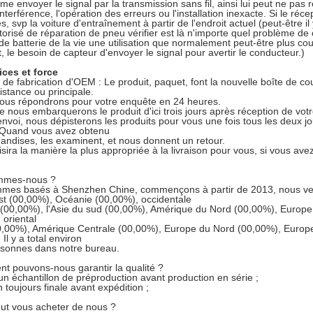
me envoyer le signal par la transmission sans fil, ainsi lui peut ne pas r
nterférence, l'opération des erreurs ou l'installation inexacte. Si le réc
, svp la voiture d'entraînement à partir de l'endroit actuel (peut-être il
torisé de réparation de pneu vérifier est là n'importe quel problème de 
de batterie de la vie une utilisation que normalement peut-être plus cou
t, le besoin de capteur d'envoyer le signal pour avertir le conducteur.)
ices et force
 de fabrication d'OEM : Le produit, paquet, font la nouvelle boîte de c
distance ou principale.
ous répondrons pour votre enquête en 24 heures.
e nous embarquerons le produit d'ici trois jours après réception de v
envoi, nous dépisterons les produits pour vous une fois tous les deux j
. Quand vous avez obtenu
andises, les examinent, et nous donnent un retour.
sira la manière la plus appropriée à la livraison pour vous, si vous avez
ommes-nous ?
mes basés à Shenzhen Chine, commençons à partir de 2013, nous ven
t (00,00%), Océanie (00,00%), occidentale
(00,00%), l'Asie du sud (00,00%), Amérique du Nord (00,00%), Europe d
 oriental
00,00%), Amérique Centrale (00,00%), Europe du Nord (00,00%), Euro
Il y a total environ
rsonnes dans notre bureau.
t pouvons-nous garantir la qualité ?
un échantillon de préproduction avant production en série ;
 toujours finale avant expédition ;
ut vous acheter de nous ?