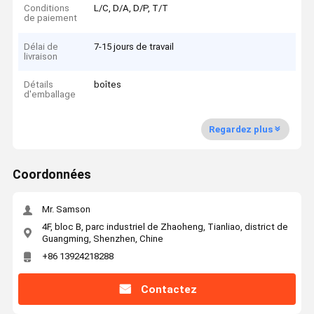
Conditions
L/C, D/A, D/P, T/T
de paiement
Délai de
7-15 jours de travail
livraison
Détails
boîtes
d'emballage
Regardez plus
Coordonnées
Mr. Samson
4F, bloc B, parc industriel de Zhaoheng, Tianliao, district de
Guangming, Shenzhen, Chine
+86 13924218288
Contactez