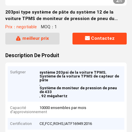
2
/
5
203psi type système de pâte du système 12 de la
voiture TPMS de moniteur de pression de pneu du
capteur 433.92MHz
Prix：negotiable
MOQ：1
meilleur prix
Contactez
Description De Produit
Surligner
,
système 203psi de la voiture TPMS
Système de la voiture TPMS de capteur de
pâte
,
Système de moniteur de pression de pneu
de 433
,
92 mégahertz
Capacité
10000 ensembles par mois
d'approvisionnement
Certification
CE,FCC,ROHS,IATF16949:2016