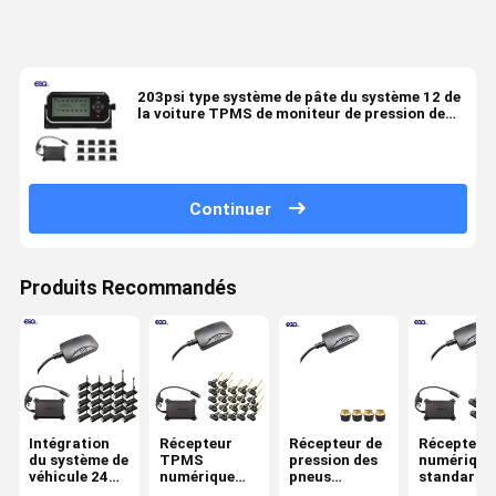
203psi type système de pâte du système 12 de
la voiture TPMS de moniteur de pression de
pneu du capteur 433.92MHz
Continuer
Produits Recommandés
Intégration
Récepteur
Récepteur de
Récepteur
du système de
TPMS
pression des
numérique
véhicule 24
numérique
pneus
standard 
roues Format
24V pour
numérique
pour cami