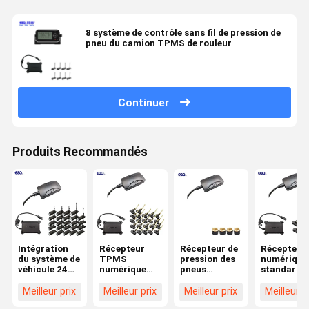
8 système de contrôle sans fil de pression de
pneu du camion TPMS de rouleur
Continuer
Produits Recommandés
Intégration
Récepteur
Récepteur de
Récepteur
du système de
TPMS
pression des
numérique
véhicule 24
numérique
pneus
standard 
roues Format
24V pour
numérique
pour cami
de données
camions et
LCD 24V pour
à 6 roues
Meilleur prix
Meilleur prix
Meilleur prix
Meilleur p
standard 232
remorques à
systèmes
TPMS 0-