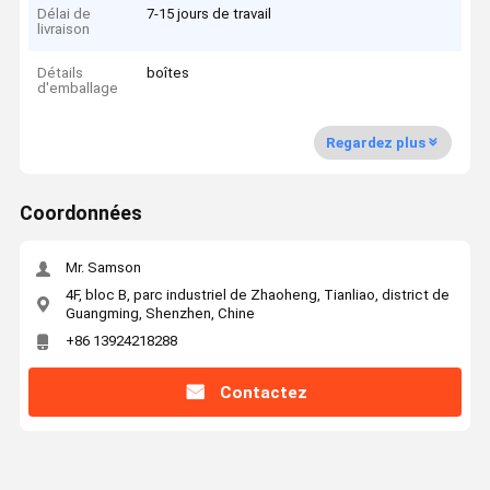
Délai de
7-15 jours de travail
livraison
Détails
boîtes
d'emballage
Regardez plus
Coordonnées
Mr. Samson
4F, bloc B, parc industriel de Zhaoheng, Tianliao, district de
Guangming, Shenzhen, Chine
+86 13924218288
Contactez