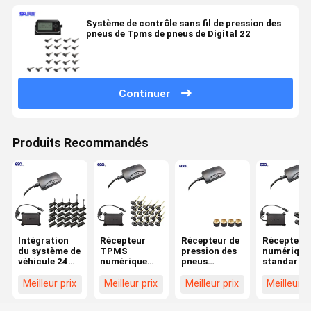
Système de contrôle sans fil de pression des
pneus de Tpms de pneus de Digital 22
Continuer
Produits Recommandés
Intégration
Récepteur
Récepteur de
Récepteur
du système de
TPMS
pression des
numérique
véhicule 24
numérique
pneus
standard 
roues Format
24V pour
numérique
pour cami
de données
camions et
LCD 24V pour
à 6 roues
Meilleur prix
Meilleur prix
Meilleur prix
Meilleur p
standard 232
remorques à
systèmes
TPMS 0-
Récepteur
22 roues
TPMS de
1400Kpa