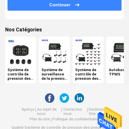
Continuer
Nos Catégories
Système de
Système de
Système de
Autobus
contrôle de
surveillance
contrôle de
TPMS
pression des
de la pression
pression des
pneus
des pneus de
pneus de
remorque
camion
Aperçu
Au sujet de
Contactez-
Desktop
nous
nous
Site
Plan du site
Politique de confidentialité
Qualité
Système de contrôle de pression des pneus
Usine De