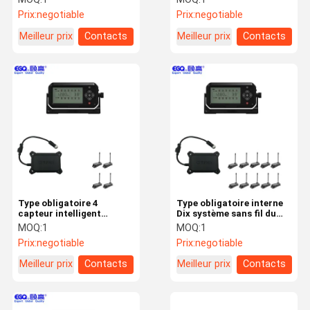
des pneus
camion de rouleur
Prix:
negotiable
Prix:
negotiable
Meilleur prix
Contacts
Meilleur prix
Contacts
Type obligatoire 4
Type obligatoire interne
capteur intelligent
Dix système sans fil du
d'avertissement à hautes
camion TPMS de pneu
MOQ:
1
MOQ:
1
températures de Tpms de
Prix:
negotiable
Prix:
negotiable
pneu
Meilleur prix
Contacts
Meilleur prix
Contacts