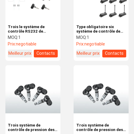
Trois le système de
Type obligatoire six
contrôle RS232 de
système de contrôle de
pression des pneus du
pneu de remorque du
MOQ:
1
MOQ:
1
camion TPMS de pneu a
pneu TPMS
Prix:
negotiable
Prix:
negotiable
produit la voiture TPMS
Meilleur prix
Contacts
Meilleur prix
Contacts
Maison
Des Produits
Au Sujet De
Visite
Nous
D'usine
Trois système de
Trois système de
contrôle de pression des
contrôle de pression des