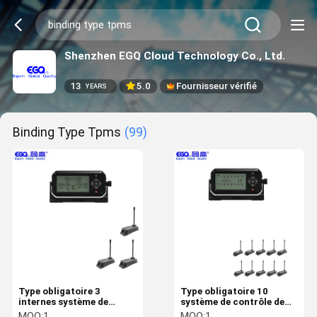
Shenzhen EGQ Cloud Technology Co., Ltd.
13
5.0
Fournisseur vérifié
YEARS
Binding Type Tpms
(99)
Type obligatoire 3
Type obligatoire 10
internes système de
système de contrôle de
contrôle de 6 pressions
pression des pneus de
MOQ:
1
MOQ:
1