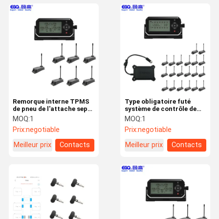
Remorque interne TPMS
Type obligatoire futé
de pneu de l'attache sept
système de contrôle de
pour la remorque de
pression de pneu de
MOQ:
1
MOQ:
1
voyage
camion de 203 livres par
Prix:
negotiable
Prix:
negotiable
pouce carré
Meilleur prix
Contacts
Meilleur prix
Contacts