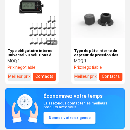
Type obligatoire interne
Type de pâte interne de
universel 20 solutions du
capteur de pression des
pneu TPMS
pneus universel Quad Tire
MOQ:
1
MOQ:
1
pour TPMS
Prix:
negotiable
Prix:
negotiable
Meilleur prix
Contacts
Meilleur prix
Contacts
Économisez votre temps
Laissez-nous contacter les meilleurs
produits avec vous.
Donnez votre exigence