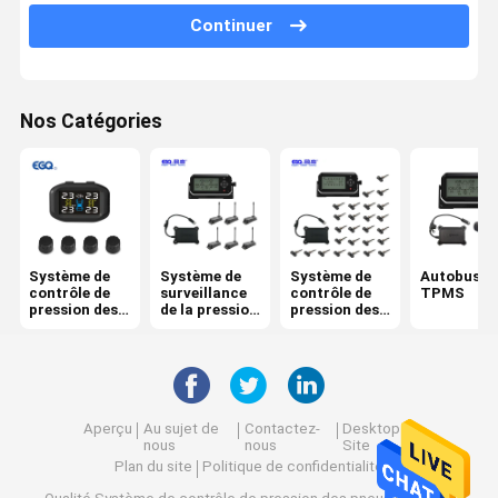
Continuer
Système de contrôle de 6 pressions des pneus
Système de contrôle de pression des pneus de voiture
Nos Catégories
moto TPMS
Vélo TPMS
Système de contrôle solaire de pression des pneus
Système de contrôle de pression des pneus de rv
Système de
Système de
Système de
Autobus
contrôle de
surveillance
contrôle de
TPMS
Solutions de TPMS
pression des
de la pression
pression des
pneus
des pneus de
pneus de
remorque
camion
Aperçu
Au sujet de
Contactez-
Desktop
nous
nous
Site
Plan du site
Politique de confidentialité