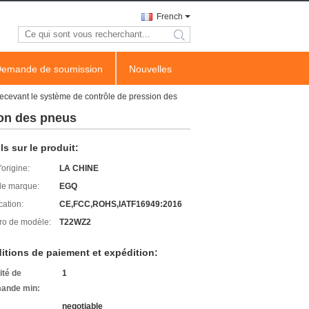
French
search
emande de soumission
Nouvelles
 recevant le système de contrôle de pression des
ion des pneus
ls sur le produit:
'origine:
LA CHINE
e marque:
EGQ
cation:
CE,FCC,ROHS,IATF16949:2016
o de modèle:
T22WZ2
itions de paiement et expédition:
ité de
1
ande min:
negotiable