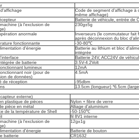
r
 d'affichage
Code de segment d'affichage à cr
même affichage)
écepteur
Batterie de véhicule, entrée de
machine (à l'exclusion de
230g±5g
ge)
upération anormale
Inverseurs (le commutateur fait
après déconnexion du bloc d'ali
rature fonctionnante
-30-80℃
limentation d'énergie
Batterie au lithium et bloc d'ali
intégrée
'interface
Batterie 24V, ACC24V de véhicu
ntégrée de batterie
3.5V-4.2Volt
fonctionnant lumineux
12mA
onctionnant noir (pour de
4.5mA
sion de données)
té de réception
-95dbm
ons
13.5cm (longueur) *6.5cm (largeu
(capteur externe)
en plastique de pièces
Nylon + fibre de verre
de pièce en métal
Alliage d'aluminium
e de la température de Shell
-50-150℃
il
fil 8V1 interne
machine (à l'exclusion de
12g±1g
ge)
limentation d'énergie
Batterie de bouton
e batterie
CR1632