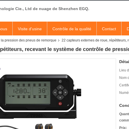
nologie Cie., Ltd de nuage de Shenzhen EGQ.
nous
Visite d'usine
Contrôle de la qualité
Contact
D
 la pression des pneus de remorque
22 capteurs externes de roue, répétiteurs,
épétiteurs, recevant le système de contrôle de press
Détai
Lieu d
Nom d
Certifi
Numér
Cond
Quant
comm
Prix: