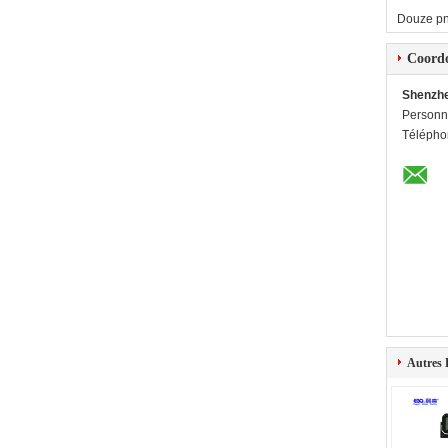
Douze p
Coord
Shenzhe
Personn
Télépho
Autres 