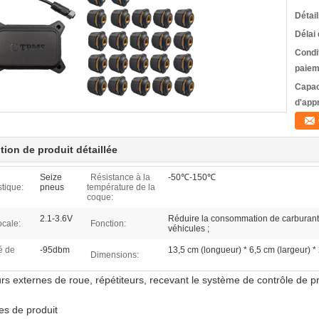
Détai
Délai 
Condi
paiem
Capac
d'app
tion de produit détaillée
Seize
Résistance à la
-50℃-150℃
stique:
pneus
température de la
coque:
2.1-3.6V
Réduire la consommation de carburant de
ocale:
Fonction:
véhicules ;
é de
-95dbm
13,5 cm (longueur) * 6,5 cm (largeur) *
Dimensions:
rs externes de roue, répétiteurs, recevant le système de contrôle de 
s de produit