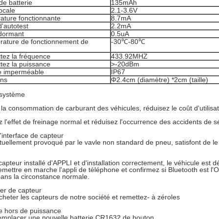
de batterie
135mAh
ocale
2.1-3.6V
ature fonctionnante
8.7mA
'autotest
2.2mA
dormant
0.5uA
rature de fonctionnement de
-30℃-80℃
tez la fréquence
433.92MHZ
tez la puissance
>-20dBm
e imperméable
IP67
ons
Φ2.4cm (diamètre) *2cm (taille)
 système
la consommation de carburant des véhicules, réduisez le coût d'utilisat
 l'effet de freinage normal et réduisez l'occurrence des accidents de sé
'interface de capteur
bituellement provoqué par le vavle non standard de pneu, satisfont de 
capteur installé d'APPLI et d'installation correctement, le véhicule est
remettre en marche l'appli de téléphone et confirmez si Bluetooth est l
ans la circonstance normale.
r de capteur
acheter les capteurs de notre société et remettez- à zéroles
ie hors de puissance
remplacer une nouvelle batterie CR1632 de bouton