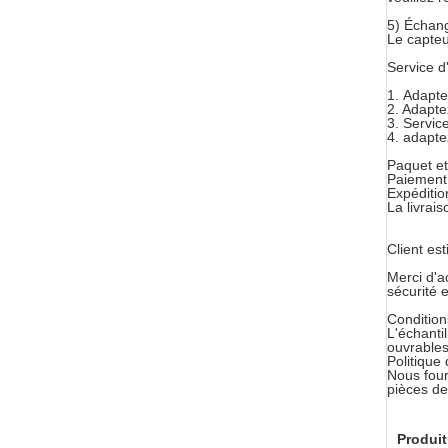
5)
Échang
Le capteu
Service 
1.
Adaptez
2. Adapte
3. Service
4. adapte
Paquet et
Paiement 
Expéditio
La livrai
Client est
Merci d'a
sécurité 
Condition
L'échanti
ouvrable
Politique
Nous four
pièces de
Produit