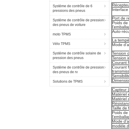
Récepteu
Système de contrôle de 6
Interface
pressions des pneus
Port de r
Système de contrôle de pression
Poids de 
des pneus de voiture
l'emballa
Auto-réc
moto TPMS
La tempé
Vélo TPMS
Mode d'a
Tension d
Système de contrôle solaire de
Tension i
pression des pneus
Courant 
Courant f
Système de contrôle de pression
transmis
des pneus de rv
Sensibili
Dimensi
Solutions de TPMS
Capteur 
Matériel 
Matériel 
Résistanc
Taille de f
Poids de 
l'emballa
Mode d'a
modèle d