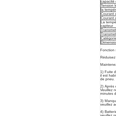
capacité 
Tension l
la tempér
Courant d
Courant 
La tempé
capteur
Transmet
Transmet
Catégori
Dimensi
Fonction
Réduisez 
Maintenez
1)
Fuite d
il est ha
de pneu.
2)
Après 
Veuillez 
minutes d
3)
Manque
veuillez 
4)
Batter
veuillez 