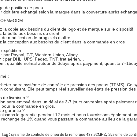
e de position de pneu
r doit être échangé selon la marque dans la couverture après échange
d'OEM&ODM :
 la copie aux besoins du client de logo et de marque sur le dispositif
z la boîte aux besoins du client
 de modification de progiciels d'offre
z la conception aux besoins du client dans la commande en gros
 expédition
: par Paypal, T/T, Western Union, Alipay
n : par DHL, UPS, Fedex, TNT, fret aérien…
son : quantité nolmal autour de 3days après paypment, quantité 7~15d
imé :
cheter notre système de contrôle de pression des pneus (TPMS). Ce s
en conduisant. Elle peut temps réel surveiller des états de pression de
s de livraison ?
llon sera envoyé dans un délai de 3-7 jours ouvrables après paiement r
s pour la commande en gros.
 de garantie ?
nissons la garantie pendant 12 mois et nous fournissons également une
 rechange de 1% quand vous passant la commande au lieu de la garan
,
 Tag:
système de contrôle de pneu de la remorque 433.92MHZ
Système de cont