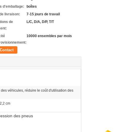
ls d'emballage:
boîtes
de livraison:
7-15 jours de travail
tions de
L/C, D/A, D/P, T/T
ent:
ité
10000 ensembles par mois
rovisionnement:
Contact
s véhicules, réduire le coût d'utilisation des
 2,2 cm
pression des pneus