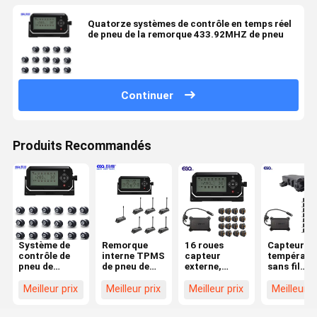
Quatorze systèmes de contrôle en temps réel
de pneu de la remorque 433.92MHZ de pneu
Continuer
Produits Recommandés
Système de
Remorque
16 roues
Capteur de
contrôle de
interne TPMS
capteur
températu
pneu de
de pneu de
externe,
sans fil
remorque de
l'attache sept
répétiteur,
Système d
contrôle
pour la
système de
surveillan
Meilleur prix
Meilleur prix
Meilleur prix
Meilleur p
d'APPLI de
remorque de
contrôle de
des pneus 
dix-huit
voyage
pression des
remorque