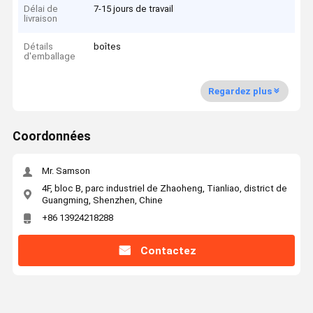
Délai de
7-15 jours de travail
livraison
Détails
boîtes
d'emballage
Regardez plus
Coordonnées
Mr. Samson
4F, bloc B, parc industriel de Zhaoheng, Tianliao, district de
Guangming, Shenzhen, Chine
+86 13924218288
Contactez