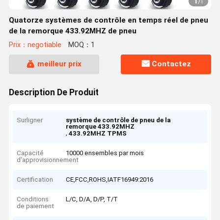
1
/
1
Quatorze systèmes de contrôle en temps réel de pneu
de la remorque 433.92MHZ de pneu
Prix：negotiable
MOQ：1
meilleur prix
Contactez
Description De Produit
Surligner
système de contrôle de pneu de la
remorque 433.92MHZ
,
433.92MHZ TPMS
Capacité
10000 ensembles par mois
d'approvisionnement
Certification
CE,FCC,ROHS,IATF16949:2016
Conditions
L/C, D/A, D/P, T/T
de paiement