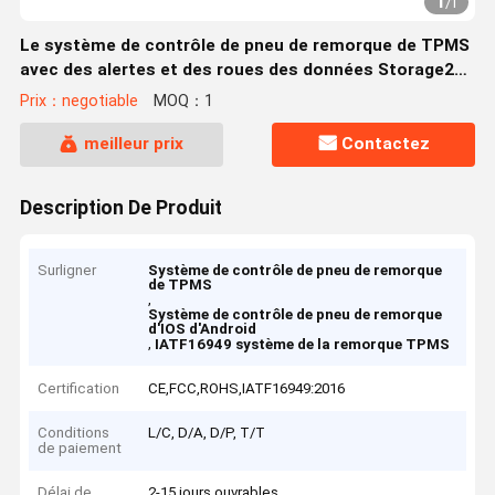
1
/
1
Le système de contrôle de pneu de remorque de TPMS
avec des alertes et des roues des données Storage26
de nuage a empaqueté des capteurs, répétiteurs, les
Prix：negotiable
MOQ：1
récepteurs TP
meilleur prix
Contactez
Description De Produit
Surligner
Système de contrôle de pneu de remorque
de TPMS
,
Système de contrôle de pneu de remorque
d'IOS d'Android
,
IATF16949 système de la remorque TPMS
Certification
CE,FCC,ROHS,IATF16949:2016
Conditions
L/C, D/A, D/P, T/T
de paiement
Délai de
2-15 jours ouvrables