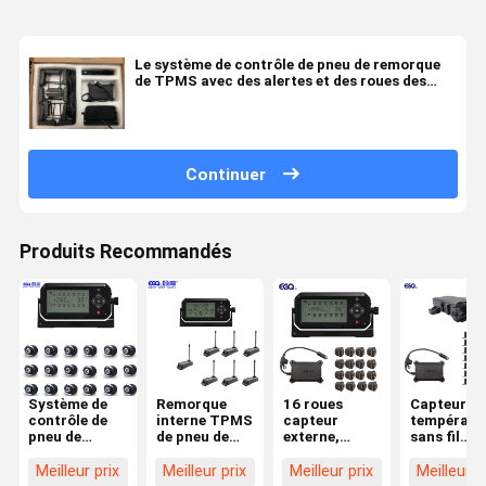
Le système de contrôle de pneu de remorque
de TPMS avec des alertes et des roues des
données Storage26 de nuage a empaqueté des
capteurs, répétiteurs, les récepteurs TP
Continuer
Produits Recommandés
Système de
Remorque
16 roues
Capteur de
contrôle de
interne TPMS
capteur
températu
pneu de
de pneu de
externe,
sans fil
remorque de
l'attache sept
répétiteur,
Système d
contrôle
pour la
système de
surveillan
Meilleur prix
Meilleur prix
Meilleur prix
Meilleur p
d'APPLI de
remorque de
contrôle de
des pneus 