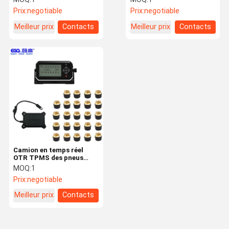
Prix:
negotiable
Prix:
negotiable
Meilleur prix
Contacts
Meilleur prix
Contacts
Camion en temps réel
OTR TPMS des pneus
433.92MHZ vingt-quatre
MOQ:
1
Prix:
negotiable
Meilleur prix
Contacts