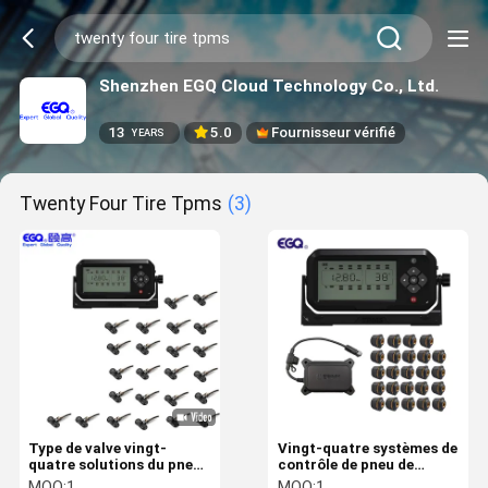
Shenzhen EGQ Cloud Technology Co., Ltd.
13
5.0
Fournisseur vérifié
YEARS
Twenty Four Tire Tpms
(3)
Type de valve vingt-
Vingt-quatre systèmes de
quatre solutions du pneu
contrôle de pneu de
TPMS pour le camion
remorque de pneu
MOQ:
1
MOQ:
1