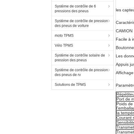
Système de contrôle de 6
les capte
pressions des pneus
Système de contrôle de pression
Caractéri
des pneus de voiture
CAMION i
moto TPMS
Facile à i
Vélo TPMS
Boutonnez 
Système de contrôle solaire de
Les donné
pression des pneus
Appuis ju
Système de contrôle de pression
Affichage
des pneus de rv
Solutions de TPMS
Paramètre
Répétiteu
Port de 
Poids de 
l'emballa
la tempér
Courant 
Sensibili
Transmet
Transmet