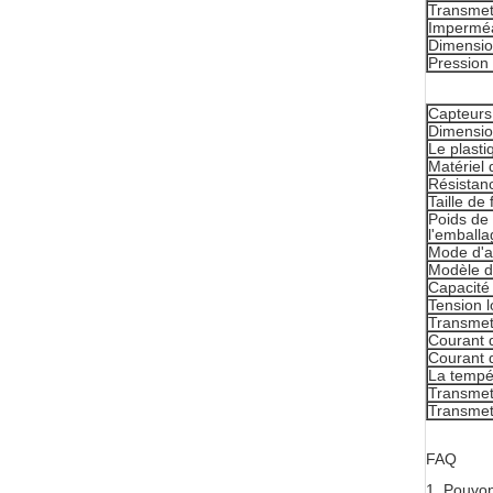
Transmet
Imperméab
Dimensi
Pressio
Capteurs
Dimensi
Le plasti
Matériel 
Résistanc
Taille de f
Poids de 
l'emballa
Mode d'a
Modèle d
Capacité 
Tension l
Transmet
Courant d
Courant 
La tempé
Transmet
Transmet
FAQ
1.
Pouvon