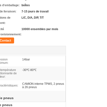
ls d'emballage:
boîtes
de livraison:
7-15 jours de travail
tions de
L/C, D/A, D/P, T/T
ent:
ité
10000 ensembles par mois
rovisionnement:
Contact
ession
14bar
imum:
 température
-30℃-80℃
ctionnante de
teur:
CAMION interne TPMS, 2 pneus
ractéristiques:
à 26 pneus
de pneus
de pneus