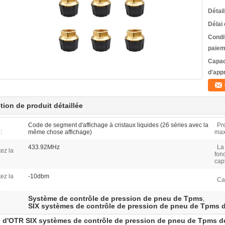
Détai
Délai 
Condi
paiem
Capac
d'app
tion de produit détaillée
Code de segment d'affichage à cristaux liquides (26 séries avec la
Pr
:
même chose affichage)
max
433.92MHz
La
ez la
fon
cap
ez la
-10dbm
Ca
:
Système de contrôle de pression de pneu de Tpms
,
SIX systèmes de contrôle de pression de pneu de Tpms 
 d'OTR SIX systèmes de contrôle de pression de pneu de Tpms 