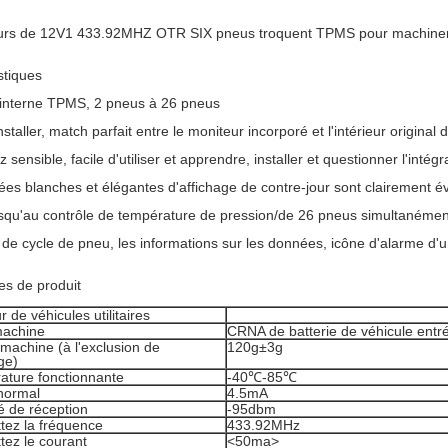
urs de 12V1 433.92MHZ OTR SIX pneus troquent TPMS pour machiner le
stiques
nterne TPMS, 2 pneus à 26 pneus
nstaller, match parfait entre le moniteur incorporé et l'intérieur original d
sensible, facile d'utiliser et apprendre, installer et questionner l'intégra
es blanches et élégantes d'affichage de contre-jour sont clairement é
squ'au contrôle de température de pression/de 26 pneus simultanémen
 de cycle de pneu, les informations sur les données, icône d'alarme d'un
s de produit
r de véhicules utilitaires
machine
CRNA de batterie de véhicule entré
machine (à l'exclusion de
120g±3g
ge)
ature fonctionnante
-40℃-85℃
normal
4.5mA
té de réception
-95dbm
tez la fréquence
433.92MHz
tez le courant
<50ma>