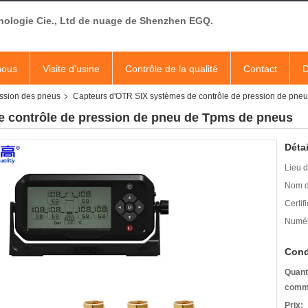
nologie Cie., Ltd de nuage de Shenzhen EGQ.
nous
Visite d'usine
Contrôle de la qualité
Contact
D
ession des pneus
Capteurs d'OTR SIX systèmes de contrôle de pression de pne
e contrôle de pression de pneu de Tpms de pneus
Détai
Lieu d
Nom d
Certifi
Numér
Cond
Quant
comm
Prix: