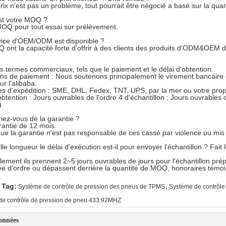
prix n'est pas un problème, tout pourrait être négocié a basé sur la quan
st votre MOQ ?
OQ pour tout essai sur prélèvement.
vice d'OEM/ODM est disponible ?
Q ont la capacité forte d'offrir à des clients des produits d'ODM&OEM de
s termes commerciaux, tels que le paiement et le délai d'obtention.
ons de paiement : Nous soutenons principalement le virement bancaire
ur l'alibaba.
s d'expédition : SME, DHL, Fedex, TNT, UPS, par la mer ou votre prop
'obtention : Jours ouvrables de l'ordre 4 d'échantillon ; Jours ouvrabl
)
iez-vous de la garantie ?
arantie de 12 mois.
que la garantie n'est pas responsable de ces cassé par violence ou mis
le longueur le délai d'exécution est-il pour envoyer l'échantillon ? Fait
llement ils prennent 2~5 jours ouvrables de jours pour l'échantillon pré
tée d'ordre ou dépassent derrière la quantité de MOQ, honoraires tém
,
 Tag:
Système de contrôle de pression des pneus de TPMS
Système de contrôle
de contrôle de pression de pneu 433.92MHZ
onnées