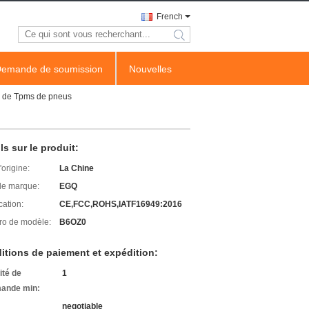
French
search
emande de soumission
Nouvelles
u de Tpms de pneus
ls sur le produit:
'origine:
La Chine
e marque:
EGQ
cation:
CE,FCC,ROHS,IATF16949:2016
o de modèle:
B6OZ0
itions de paiement et expédition:
ité de
1
ande min:
negotiable