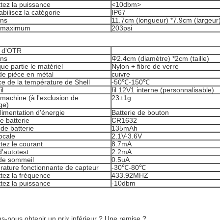
tez la puissance
<10dbm>
ilisez la catégorie
IP67
ons
11.7cm (longueur) *7.9cm (largeur
n maximum
203psi
 d'OTR
ons
Φ2.4cm (diamètre) *2cm (taille)
que partie le matériel
Nylon + fibre de verre
de pièce en métal
cuivre
e de la température de Shell
-50℃-150℃
il
fil 12V1 interne (personnalisable)
machine (à l'exclusion de
23±1g
ge)
limentation d'énergie
Batterie de bouton
e batterie
CR1632
de batterie
135mAh
ocale
2.1V-3.6V
tez le courant
8.7mA
'autotest
2.2mA
de sommeil
0.5uA
rature fonctionnante de capteur
-30℃-80℃
tez la fréquence
433.92MHZ
tez la puissance
-10dbm
s-nous obtenir un prix inférieur ? Une remise ?