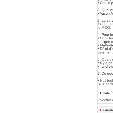
• Oui, le 
2.
Quel e
• Aucun M
3.
Le ser
• Oui, EG
le MOQ.
4.
Pour le
• Conditi
en ligne s
• Méthode
• Délai d
paiement
5.
Que dir
• Il y a g
• Tandis 
6.
De quel
• Habitue
Si la por
Produit
système 
Coord