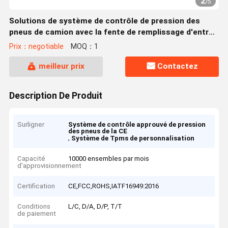
2
/
5
Solutions de système de contrôle de pression des
pneus de camion avec la fente de remplissage d'entrée
d'USB
Prix：negotiable
MOQ：1
meilleur prix
Contactez
Description De Produit
Surligner
Système de contrôle approuvé de pression
des pneus de la CE
,
Système de Tpms de personnalisation
Capacité
10000 ensembles par mois
d'approvisionnement
Certification
CE,FCC,ROHS,IATF16949:2016
Conditions
L/C, D/A, D/P, T/T
de paiement