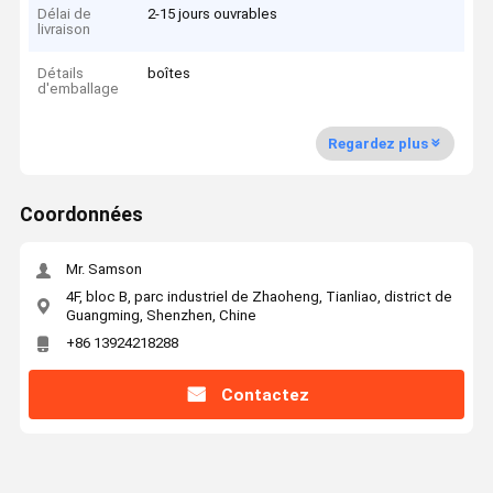
Délai de
2-15 jours ouvrables
livraison
Détails
boîtes
d'emballage
Regardez plus
Coordonnées
Mr. Samson
4F, bloc B, parc industriel de Zhaoheng, Tianliao, district de
Guangming, Shenzhen, Chine
+86 13924218288
Contactez