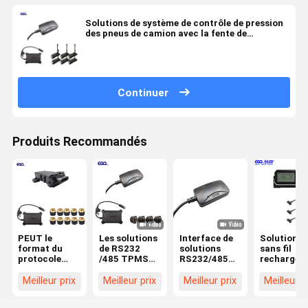
Solutions de système de contrôle de pression
des pneus de camion avec la fente de
remplissage d'entrée d'USB
Continuer
Produits Recommandés
PEUT le
Les solutions
Interface de
Solutions
format du
de RS232
solutions
sans fil
protocole
/485 TPMS
RS232/485
rechargea
1939 de
connectent le
TPMS
du pneu
soutien
camion
Camion
TPMS de 2
Meilleur prix
Meilleur prix
Meilleur prix
Meilleur p
d'interface de
intégré
intégré 203
livres par
communication
203psi
psi
pouce carr