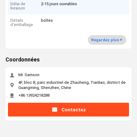
Délai de
2-15 jours ouvrables
livraison
Détails
boîtes
d'emballage
Regardez plus
Coordonnées
Mr. Samson
4F, bloc B, parc industriel de Zhaoheng, Tianliao, district de
Guangming, Shenzhen, Chine
+86 13924218288
Contactez