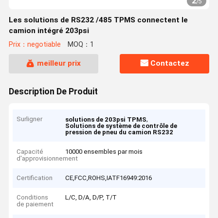
2
/
5
Les solutions de RS232 /485 TPMS connectent le
camion intégré 203psi
Prix：negotiable
MOQ：1
meilleur prix
Contactez
Description De Produit
Surligner
,
solutions de 203psi TPMS
Solutions de système de contrôle de
pression de pneu du camion RS232
Capacité
10000 ensembles par mois
d'approvisionnement
Certification
CE,FCC,ROHS,IATF16949:2016
Conditions
L/C, D/A, D/P, T/T
de paiement