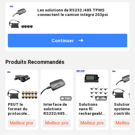
Les solutions de RS232 /485 TPMS
connectent le camion intégré 203psi
Continuer
Produits Recommandés
PEUT le
Interface de
Solutions
Solutions 
format du
solutions
sans fil
système d
protocole
RS232/485
rechargeables
contrôle d
1939 de
TPMS
du pneu
pression d
soutien
Camion
TPMS de 203
pneus de
Meilleur prix
Meilleur prix
Meilleur prix
Meilleur p
d'interface de
intégré 203
livres par
camion av
communication
psi
pouce carré
la fente de