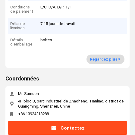
Conditions
L/C, D/A, D/P, T/T
de paiement
Délai de
7-15 jours de travail
livraison
Détails
boîtes
d'emballage
Regardez plus
Coordonnées
Mr. Samson
4F, bloc B, parc industriel de Zhaoheng, Tianliao, district de
Guangming, Shenzhen, Chine
+86 13924218288
Contactez