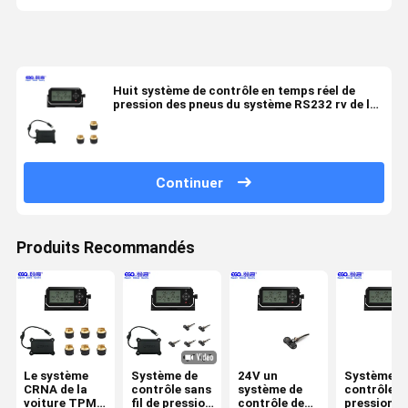
Huit système de contrôle en temps réel de
pression des pneus du système RS232 rv de la
voiture TPMS de pneu
Continuer
Produits Recommandés
Le système
Système de
24V un
Système d
CRNA de la
contrôle sans
système de
contrôle d
voiture TPMS
fil de pression
contrôle de
pression d