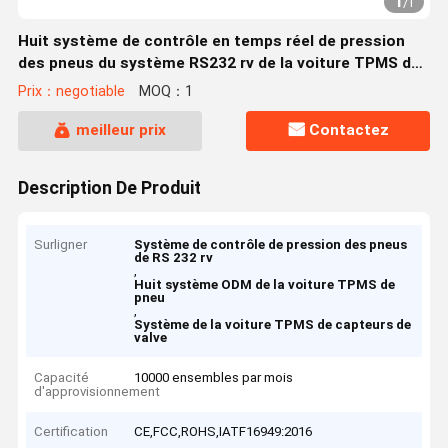
1
/
1
Huit système de contrôle en temps réel de pression
des pneus du système RS232 rv de la voiture TPMS de
pneu
Prix：negotiable
MOQ：1
meilleur prix
Contactez
Description De Produit
Surligner
Système de contrôle de pression des pneus
de RS 232 rv
,
Huit système ODM de la voiture TPMS de
pneu
,
Système de la voiture TPMS de capteurs de
valve
Capacité
10000 ensembles par mois
d'approvisionnement
Certification
CE,FCC,ROHS,IATF16949:2016