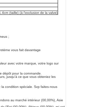
4cm (taille) (à l'exclusion de la valve)
neus ;
ystème vous fait davantage
ouleur avec votre marque, votre logo sur
otre dépôt pour la commande.
ours, jusqu'à ce que vous obteniez les
 la condition spéciale. Svp faites-nous
dons au marché intérieur (00,00%), Asie
e l'Est (00,00%), Afrique (00,00%), mi est