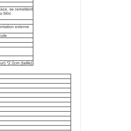
face, se remettent
u bloc
mentation externe
cule
r) *2.2cm (taille)