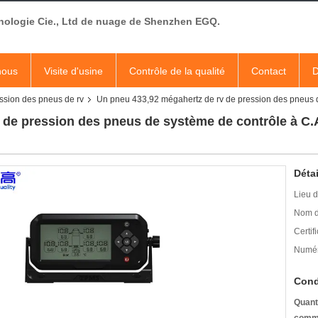
nologie Cie., Ltd de nuage de Shenzhen EGQ.
nous
Visite d'usine
Contrôle de la qualité
Contact
D
ssion des pneus de rv
Un pneu 433,92 mégahertz de rv de pression des pneus d
de pression des pneus de système de contrôle à C.A
Détai
Lieu d
Nom d
Certifi
Numér
Cond
Quant