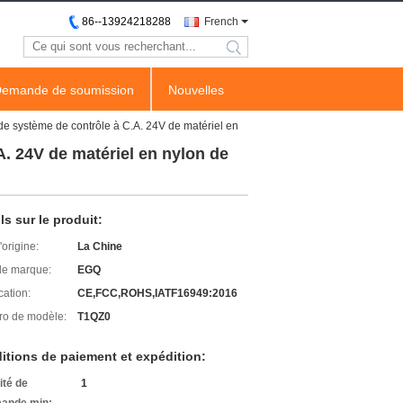
86--13924218288
French
search
emande de soumission
Nouvelles
e système de contrôle à C.A. 24V de matériel en
. 24V de matériel en nylon de
ls sur le produit:
'origine:
La Chine
e marque:
EGQ
cation:
CE,FCC,ROHS,IATF16949:2016
o de modèle:
T1QZ0
itions de paiement et expédition:
ité de
1