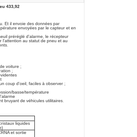
eu 433,92
. Et il envoie des données par
mpérature envoyées par le capteur et en
euil préréglé d'alarme, le récepteur
 l'attention au statut de pneu et au
ents.
de voiture ;
ration ;
évidentes
t
n coup d'oeil, faciles à observer ;
ession/basse/température
d'alarme
 bruyant de véhicules utilitaires.
ristaux liquides
e)
CRNA et sortie