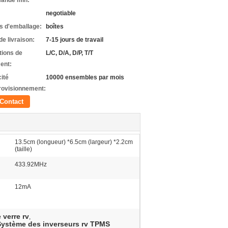
ande min:
negotiable
ls d'emballage:
boîtes
de livraison:
7-15 jours de travail
tions de
L/C, D/A, D/P, T/T
ent:
ité
10000 ensembles par mois
rovisionnement:
Contact
13.5cm (longueur) *6.5cm (largeur) *2.2cm
(taille)
433.92MHz
12mA
 verre rv
,
Système des inverseurs rv TPMS