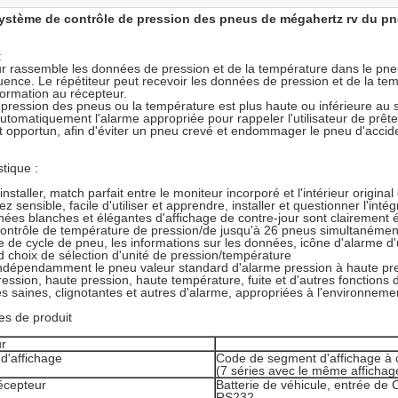
ystème de contrôle de pression des pneus de mégahertz rv du pn
:
r rassemble les données de pression et de la température dans le pneu
uence. Le répétiteur peut recevoir les données de pression et de la te
nformation au récepteur.
pression des pneus ou la température est plus haute ou inférieure au s
utomatiquement l'alarme appropriée pour rappeler l'utilisateur de prêter
t opportun, afin d'éviter un pneu crevé et endommager le pneu d'accid
stique :
installer, match parfait entre le moniteur incorporé et l'intérieur original 
 sensible, facile d'utiliser et apprendre, installer et questionner l'intég
ées blanches et élégantes d'affichage de contre-jour sont clairement 
ontrôle de température de pression/de jusqu'à 26 pneus simultanémen
e de cycle de pneu, les informations sur les données, icône d'alarme d'u
 choix de sélection d'unité de pression/température
ndépendamment le pneu valeur standard d'alarme pression à haute pr
ession, haute pression, haute température, fuite et d'autres fonctions 
 saines, clignotantes et autres d'alarme, appropriées à l'environnement
s de produit
r
 d'affichage
Code de segment d'affichage à c
(7 séries avec le même affichag
écepteur
Batterie de véhicule, entrée de 
RS232