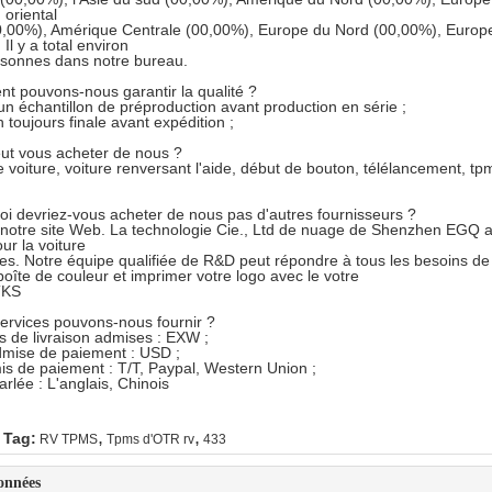
 oriental
00,00%), Amérique Centrale (00,00%), Europe du Nord (00,00%), Euro
Il y a total environ
rsonnes dans notre bureau.
t pouvons-nous garantir la qualité ?
un échantillon de préproduction avant production en série ;
 toujours finale avant expédition ;
ut vous acheter de nous ?
 voiture, voiture renversant l'aide, début de bouton, télélancement, tpm
oi devriez-vous acheter de nous pas d'autres fournisseurs ?
 notre site Web. La technologie Cie., Ltd de nuage de Shenzhen EGQ 
r la voiture
es. Notre équipe qualifiée de R&D peut répondre à tous les besoins de
boîte de couleur et imprimer votre logo avec le votre
TKS
services pouvons-nous fournir ?
s de livraison admises : EXW ;
dmise de paiement : USD ;
s de paiement : T/T, Paypal, Western Union ;
rlée : L'anglais, Chinois
,
,
 Tag:
RV TPMS
Tpms d'OTR rv
433
onnées