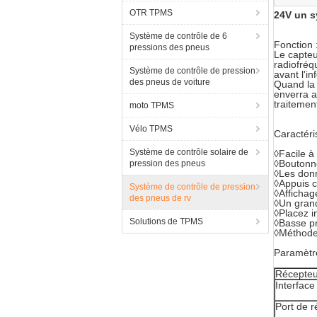
OTR TPMS
24V un s
Système de contrôle de 6
Fonction 
pressions des pneus
Le capteu
radiofréq
Système de contrôle de pression
avant l'i
des pneus de voiture
Quand la 
enverra a
traitemen
moto TPMS
Vélo TPMS
Caractéri
Système de contrôle solaire de
◊
Facile à 
◊Boutonnez
pression des pneus
◊Les donn
◊Appuis c
Système de contrôle de pression
◊Affichag
des pneus de rv
◊Un grand
◊Placez i
Solutions de TPMS
◊Basse pr
◊Méthodes
Paramètre
Récepteu
Interface
Port de r