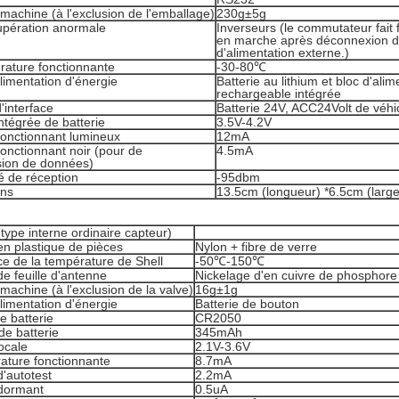
machine (à l'exclusion de l'emballage)
230g±5g
upération anormale
Inverseurs (le commutateur fait 
en marche après déconnexion d
d'alimentation externe.)
rature fonctionnante
-30-80℃
limentation d'énergie
Batterie au lithium et bloc d'ali
rechargeable intégrée
'interface
Batterie 24V, ACC24Volt de véhi
ntégrée de batterie
3.5V-4.2V
fonctionnant lumineux
12mA
onctionnant noir (pour de
4.5mA
sion de données)
té de réception
-95dbm
ons
13.5cm (longueur) *6.5cm (largeu
type interne ordinaire capteur)
en plastique de pièces
Nylon + fibre de verre
e de la température de Shell
-50℃-150℃
de feuille d'antenne
Nickelage d'en cuivre de phosphore
machine (à l'exclusion de la valve)
16g±1g
limentation d'énergie
Batterie de bouton
e batterie
CR2050
de batterie
345mAh
ocale
2.1V-3.6V
ature fonctionnante
8.7mA
'autotest
2.2mA
dormant
0.5uA