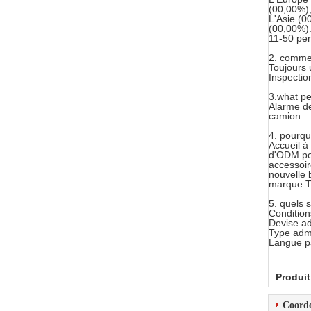
(00,00%),
L'Asie (
(00,00%). 
11-50 pe
2. commen
Toujours 
Inspection
3.what pe
Alarme de
camion
4. pourqu
Accueil à
d'ODM pou
accessoir
nouvelle 
marque 
5. quels 
Condition
Devise a
Type admi
Langue pa
Produit
Coord