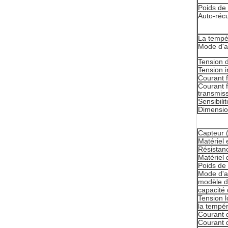
Poids de 
Auto-réc
La tempé
Mode d'a
Tension d
Tension i
Courant 
Courant f
transmis
Sensibili
Dimensi
Capteur (
Matériel 
Résistanc
Matériel 
Poids de 
Mode d'a
modèle d
capacité 
Tension l
la tempér
Courant d
Courant 