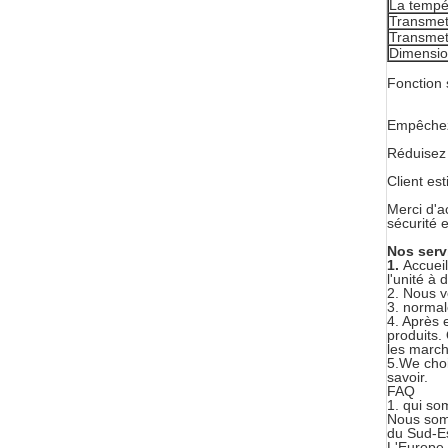
La tempé
Transmet
Transmet
Dimensi
Fonction
Empêchez 
Réduisez 
Client est
Merci d'a
sécurité 
Nos serv
1.
Accueil
l'unité à 
2. Nous v
3. normal
4. Après 
produits
les march
5.We choi
savoir.
FAQ
1. qui s
Nous som
du Sud-Es
L'Europe 