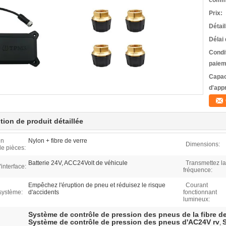
comm
Prix:
Détai
Délai 
Condi
paiem
Capac
d'app
tion de produit détaillée
en
Nylon + fibre de verre
Dimensions:
de pièces:
Batterie 24V, ACC24Volt de véhicule
Transmettez la
interface:
fréquence:
Empêchez l'éruption de pneu et réduisez le risque
Courant
système:
d'accidents
fonctionnant
lumineux:
Système de contrôle de pression des pneus de la fibre de
Système de contrôle de pression des pneus d'AC24V rv
,