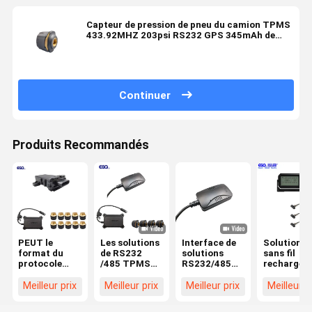
Capteur de pression de pneu du camion TPMS
433.92MHZ 203psi RS232 GPS 345mAh de
batterie de bouton
Continuer
Produits Recommandés
PEUT le
Les solutions
Interface de
Solutions
format du
de RS232
solutions
sans fil
protocole
/485 TPMS
RS232/485
rechargea
1939 de
connectent le
TPMS
du pneu
soutien
camion
Camion
TPMS de 2
Meilleur prix
Meilleur prix
Meilleur prix
Meilleur p
d'interface de
intégré
intégré 203
livres par
communication
203psi
psi
pouce carr