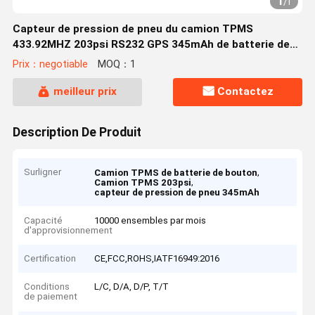
1
/
1
Capteur de pression de pneu du camion TPMS
433.92MHZ 203psi RS232 GPS 345mAh de batterie de
bouton
Prix：negotiable
MOQ：1
meilleur prix
Contactez
Description De Produit
Surligner
,
Camion TPMS de batterie de bouton
,
Camion TPMS 203psi
capteur de pression de pneu 345mAh
Capacité
10000 ensembles par mois
d'approvisionnement
Certification
CE,FCC,ROHS,IATF16949:2016
Conditions
L/C, D/A, D/P, T/T
de paiement