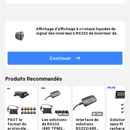
Affichage d'affichage à cristaux liquides de
signal des inverseurs RS232 de moniteur de
pression de pneu du camion TPMS Digital
Continuer
Produits Recommandés
PEUT le
Les solutions
Interface de
Solutions
format du
de RS232
solutions
sans fil
protocole
/485 TPMS
RS232/485
rechargea