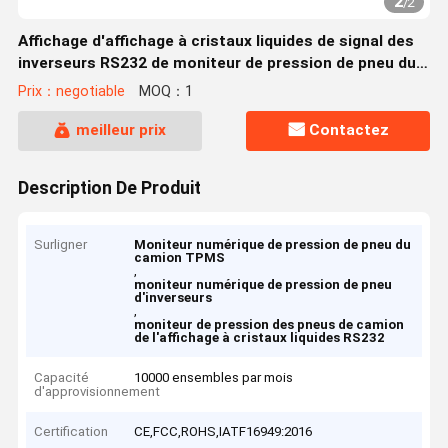
2
/
2
Affichage d'affichage à cristaux liquides de signal des
inverseurs RS232 de moniteur de pression de pneu du
camion TPMS Digital
Prix：negotiable
MOQ：1
meilleur prix
Contactez
Description De Produit
Surligner
Moniteur numérique de pression de pneu du
camion TPMS
,
moniteur numérique de pression de pneu
d'inverseurs
,
moniteur de pression des pneus de camion
de l'affichage à cristaux liquides RS232
Capacité
10000 ensembles par mois
d'approvisionnement
Certification
CE,FCC,ROHS,IATF16949:2016