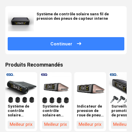
Système de contrôle solaire sans fil de
pression des pneus de capteur interne
Continuer
Produits Recommandés
Système de
Système de
Indicateur de
Surveillan
contrôle
contrôle
pression de
promotionn
solaire
solaire en
roue de pneu
de pressio
externe de
temps réel de
de pneu de
des pneus 
pression de
pression des
voiture TPMS
moniteur d
Meilleur prix
Meilleur prix
Meilleur prix
Meilleur p
pneu pour des
pneus
actionné
pression d