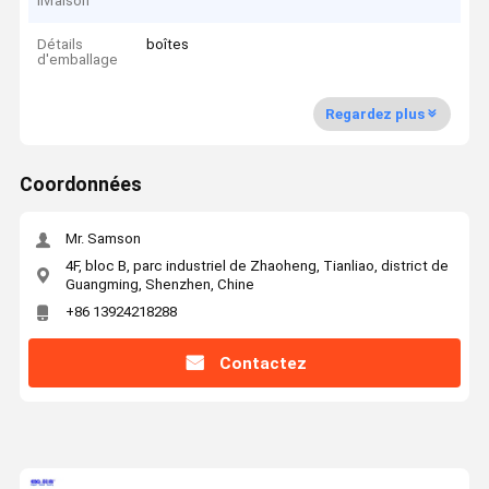
livraison
Détails
boîtes
d'emballage
Regardez plus
Coordonnées
Mr. Samson
4F, bloc B, parc industriel de Zhaoheng, Tianliao, district de
Guangming, Shenzhen, Chine
+86 13924218288
Contactez