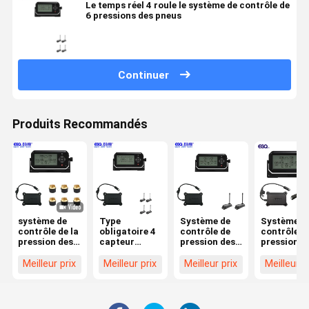
Le temps réel 4 roule le système de contrôle de
6 pressions des pneus
Continuer
Produits Recommandés
système de
Type
Système de
Système d
contrôle de la
obligatoire 4
contrôle de
contrôle d
pression des
capteur
pression des
pression d
pneus
intelligent
pneus du
pneus de l
433.92MHZ 6
d'avertissement
pneu 6 de
radio 4
Meilleur prix
Meilleur prix
Meilleur prix
Meilleur p
à hautes
livre par
températures
pouce carré 2
de Tpms de
de l'universel
pneu
203