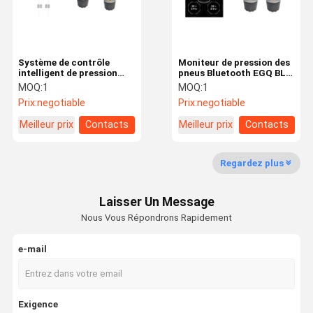
Système de contrôle
Moniteur de pression des
intelligent de pression
pneus Bluetooth EGQ BLE
des pneus de voiture de 6
4.0 2.4Ghzcar
MOQ:
1
MOQ:
1
rouleurs
Prix:
negotiable
Prix:
negotiable
Meilleur prix
Contacts
Meilleur prix
Contacts
Regardez plus
Laisser Un Message
Nous Vous Répondrons Rapidement
e-mail
Maison
Des Produits
Au Sujet De
Visite
Nous
D'usine
Exigence