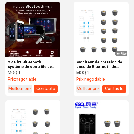
2.4Ghz Bluetooth
Moniteur de pression de
système de contrôle de
pneu de Bluetooth de
pression des pneus de 120
capteurs du système de
MOQ:
1
MOQ:
1
livres par pouce carré
contrôle huit de pression
Prix:
negotiable
Prix:
negotiable
des pneus de voiture de
FCC
Meilleur prix
Contacts
Meilleur prix
Contacts