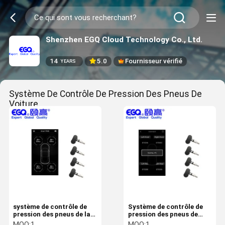
Shenzhen EGQ Cloud Technology Co., Ltd.
14
5.0
Fournisseur vérifié
YEARS
Système De Contrôle De Pression Des Pneus De
Voiture
(18)
système de contrôle de
Système de contrôle de
pression des pneus de la
pression des pneus de
voiture 2.4Ghz
voiture de Bluetooth
MOQ:
1
MOQ:
1