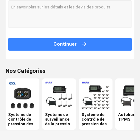
Contrôle De
Contactez-
Nouvelles
Demandez
Qualité
Nous
Une Citation
Continuer
NEWS
Nos Catégories
Système de contrôle de pression des pneus
Système de surveillance de la pression des pneus de remorque
Système de contrôle de pression des pneus de camion
Système de
Système de
Système de
Autobus
contrôle de
surveillance
contrôle de
TPMS
Autobus TPMS
pression des
de la pression
pression des
pneus
des pneus de
pneus de
remorque
camion
OTR TPMS