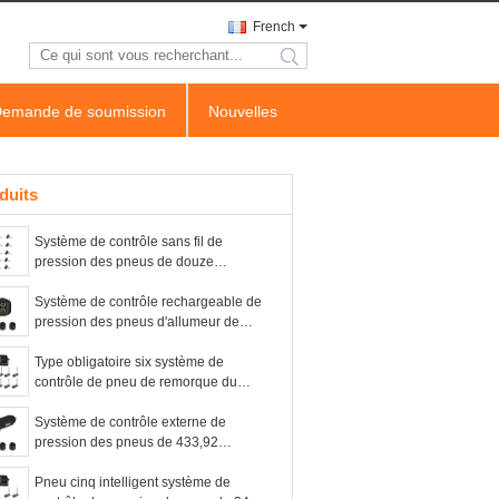
French
search
emande de soumission
Nouvelles
duits
Système de contrôle sans fil de
pression des pneus de douze
capteurs rf
Système de contrôle rechargeable de
pression des pneus d'allumeur de
cigarette
Type obligatoire six système de
contrôle de pneu de remorque du
pneu TPMS
Système de contrôle externe de
pression des pneus de 433,92
mégahertz d'universel
Pneu cinq intelligent système de