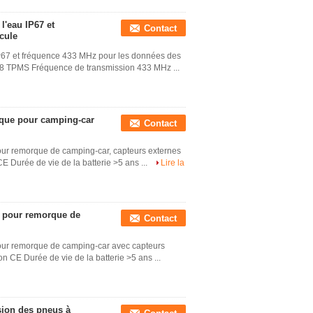
l'eau IP67 et
Contact
cule
IP67 et fréquence 433 MHz pour les données des
BL8 TPMS Fréquence de transmission 433 MHz ...
que pour camping-car
Contact
our remorque de camping-car, capteurs externes
E Durée de vie de la batterie >5 ans ...
Lire la
s pour remorque de
Contact
our remorque de camping-car avec capteurs
n CE Durée de vie de la batterie >5 ans ...
sion des pneus à