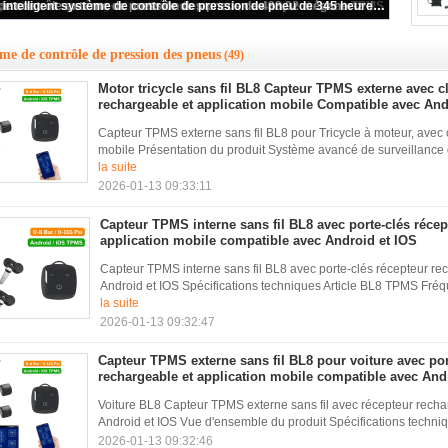
 de contrôle sans fil de pression des pneus de douze capteurs rf
me de contrôle de pression des pneus
(49)
Motor tricycle sans fil BL8 Capteur TPMS externe avec cl
rechargeable et application mobile Compatible avec And
Capteur TPMS externe sans fil BL8 pour Tricycle à moteur, avec 
mobile Présentation du produit Système avancé de surveillance d
la suite
2026-01-13 09:33:11
Capteur TPMS interne sans fil BL8 avec porte-clés récep
application mobile compatible avec Android et IOS
Capteur TPMS interne sans fil BL8 avec porte-clés récepteur re
Android et IOS Spécifications techniques Article BL8 TPMS Fré
la suite
2026-01-13 09:32:47
Capteur TPMS externe sans fil BL8 pour voiture avec por
rechargeable et application mobile compatible avec And
Voiture BL8 Capteur TPMS externe sans fil avec récepteur rech
Android et IOS Vue d'ensemble du produit Spécifications techniqu
2026-01-13 09:32:46