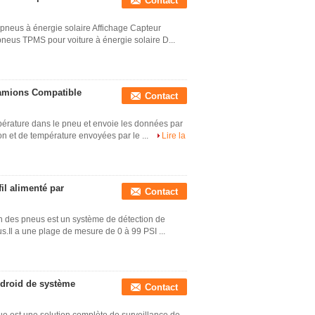
Contact
pneus à énergie solaire Affichage Capteur
neus TPMS pour voiture à énergie solaire D...
amions Compatible
Contact
pérature dans le pneu et envoie les données par
n et de température envoyées par le ...
Lire la
il alimenté par
Contact
on des pneus est un système de détection de
.Il a une plage de mesure de 0 à 99 PSI ...
ndroid de système
Contact