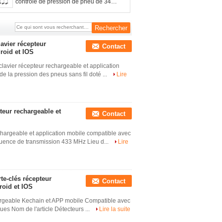
contrôle de pression de pneu de 345
heures-milliampère
avier récepteur
Contact
roid et IOS
clavier récepteur rechargeable et application
e la pression des pneus sans fil doté ...
Lire
teur rechargeable et
Contact
chargeable et application mobile compatible avec
quence de transmission 433 MHz Lieu d...
Lire
te-clés récepteur
Contact
roid et IOS
argeable Kechain et APP mobile Compatible avec
es Nom de l'article Détecteurs ...
Lire la suite