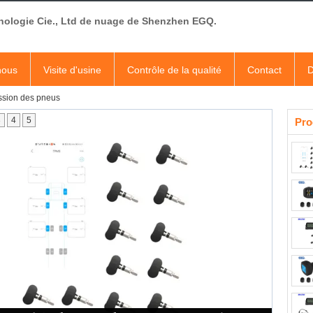
nologie Cie., Ltd de nuage de Shenzhen EGQ.
nous
Visite d'usine
Contrôle de la qualité
Contact
D
ssion des pneus
3
4
5
Pro