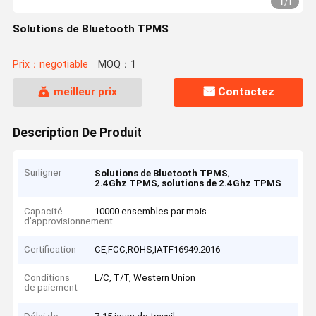
1
/
1
Solutions de Bluetooth TPMS
Prix：negotiable
MOQ：1
meilleur prix
Contactez
Description De Produit
Surligner
,
Solutions de Bluetooth TPMS
,
2.4Ghz TPMS
solutions de 2.4Ghz TPMS
Capacité
10000 ensembles par mois
d'approvisionnement
Certification
CE,FCC,ROHS,IATF16949:2016
Conditions
L/C, T/T, Western Union
de paiement