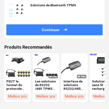
Solutions de Bluetooth TPMS
Continuer
Produits Recommandés
PEUT le
Les solutions
Interface de
Solutions
format du
de RS232
solutions
sans fil
protocole
/485 TPMS
RS232/485
rechargea
1939 de
connectent le
TPMS
du pneu
soutien
camion
Camion
TPMS de 2
Meilleur prix
Meilleur prix
Meilleur prix
Meilleur p
d'interface de
intégré
intégré 203
livres par
communication
203psi
psi
pouce carr
de solutions
12