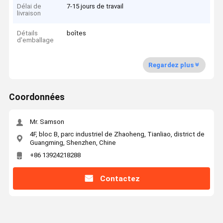
Délai de
7-15 jours de travail
livraison
Détails
boîtes
d'emballage
Regardez plus
Coordonnées
Mr. Samson
4F, bloc B, parc industriel de Zhaoheng, Tianliao, district de
Guangming, Shenzhen, Chine
+86 13924218288
Contactez