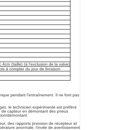
4cm (taille) (à l'exclusion de la valve)
is à compter du jour de livraison
ique pendant l'entraînement. Il ne font pas
ages. le technicien expérimenté est préféré
eur de capteur en démontant des pneus
ition/démontant.
teur, des rapports pression de récepteur et
mpérature anormale, l'invite de avertissement