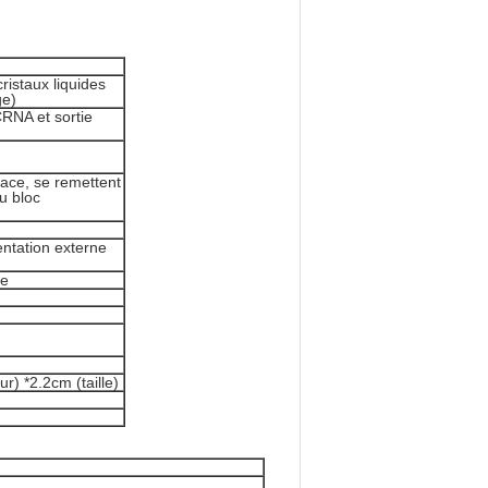
ristaux liquides
ge)
CRNA et sortie
face, se remettent
u bloc
mentation externe
le
r) *2.2cm (taille)