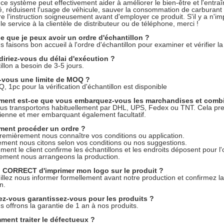
 ce système peut effectivement aider à améliorer le bien-être et l'entr
té, réduisent l'usage de véhicule, sauver la consommation de carburant 
lire l'instruction soigneusement avant d'employer ce produit. S'il y a n'
le service à la clientèle de distributeur ou de téléphone, merci !
e que je peux avoir un ordre d'échantillon ?
s faisons bon accueil à l'ordre d'échantillon pour examiner et vérifier la
diriez-vous du délai d'exécution ?
illon a besoin de 3-5 jours.
-vous une limite de MOQ ?
, 1pc pour la vérification d'échantillon est disponible
ent est-ce que vous embarquez-vous les marchandises et combien
us transportons habituellement par DHL, UPS, Fedex ou TNT. Cela pren
ienne et mer embarquant également facultatif.
ent procéder un ordre ?
premièrement nous connaître vos conditions ou application.
ent nous citons selon vos conditions ou nos suggestions.
ment le client confirme les échantillons et les endroits déposent pour l'
ement nous arrangeons la production.
il CORRECT d'imprimer mon logo sur le produit ?
uillez nous informer formellement avant notre production et confirmez 
n.
rez-vous garantissez-vous pour les produits ?
us offrons la garantie de 1 an à nos produits.
ment traiter le défectueux ?