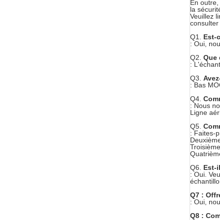
En outre,
la sécuri
Veuillez 
consulter 
Q1.
Est-c
: Oui, nou
Q2.
Que 
: L'échant
Q3.
Avez
: Bas MOQ
Q4.
Comm
: Nous no
Ligne aér
Q5.
Comm
: Faites-
Deuxièmem
Troisième
Quatrièm
Q6.
Est-
: Oui. Ve
échantillo
Q7 : Off
: Oui, no
Q8 : Com