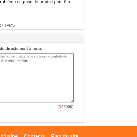
 problème se pose, le produit peut être
on TPMS
de directement à nous
(
0
/ 3000)
 d'usine
Contacts
Plan du site