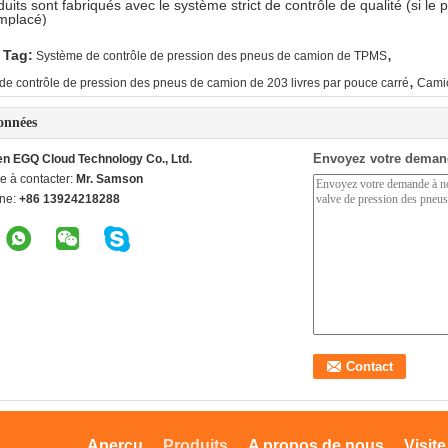
duits sont fabriqués avec le système strict de contrôle de qualité (si le
emplacé)
,
 Tag:
Système de contrôle de pression des pneus de camion de TPMS
,
de contrôle de pression des pneus de camion de 203 livres par pouce carré
Cami
onnées
Envoyez votre deman
n EGQ Cloud Technology Co., Ltd.
e à contacter:
Mr. Samson
ne:
+86 13924218288
Aperçu
Produits
A propos de nous
Visite