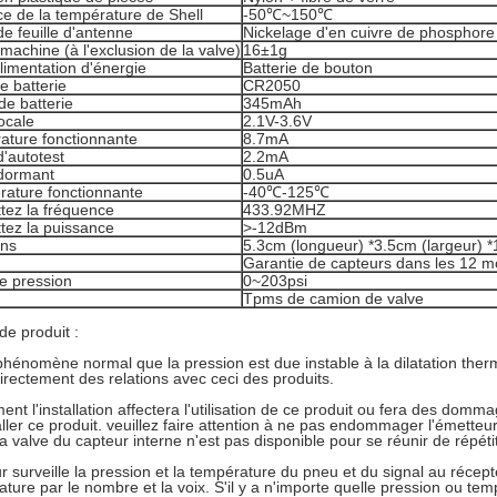
e de la température de Shell
-50℃~150℃
de feuille d'antenne
Nickelage d'en cuivre de phosphore
machine (à l'exclusion de la valve)
16±1g
limentation d'énergie
Batterie de bouton
e batterie
CR2050
de batterie
345mAh
ocale
2.1V-3.6V
ature fonctionnante
8.7mA
'autotest
2.2mA
dormant
0.5uA
rature fonctionnante
-40℃-125℃
tez la fréquence
433.92MHZ
tez la puissance
>-12dBm
ons
5.3cm (longueur) *3.5cm (largeur) *1.
Garantie de capteurs dans les 12 mo
e pression
0~203psi
Tpms de camion de valve
de produit :
phénomène normal que la pression est due instable à la dilatation therm
 directement des relations avec ceci des produits.
ent l'installation affectera l'utilisation de ce produit ou fera des domm
aller ce produit. veuillez faire attention à ne pas endommager l'émett
a valve du capteur interne n'est pas disponible pour se réunir de répét
r surveille la pression et la température du pneu et du signal au récep
ature par le nombre et la voix. S'il y a n'importe quelle pression ou te