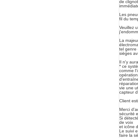
de cligno
immédiate
Les pneus
fil du te
Veuillez u
j'endomma
La majeur
électroma
tel genre
sièges ava
Il n'y au
* ce systè
comme l'i
opération
d'entraîne
réparatio
vie une u
capteur d
Client est
Merci d'a
sécurité 
Si détect
de voix
et icône 
Le suivi 
faire la s