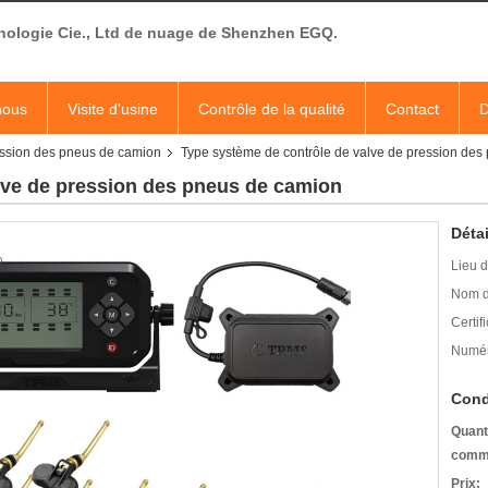
nologie Cie., Ltd de nuage de Shenzhen EGQ.
nous
Visite d'usine
Contrôle de la qualité
Contact
D
ession des pneus de camion
Type système de contrôle de valve de pression des
lve de pression des pneus de camion
Détai
Lieu d
Nom d
Certifi
Numér
Cond
Quant
comm
Prix: