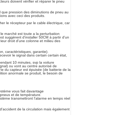
eurs doivent vérifier et réparer le pneu
 que pression des diminutions de pneu au
tions avec ceci des produits.
cher le récepteur par le cable électrique, car
e marché est toute a la perturbation
est suggèrent d'installer 50CM à partir d'un
ieur droit d'une colonne et milieu des
n, caractéristiques, garantie).
ecevoir le signal dans certain certain état,
 pendant 10 minutes, svp la voiture
signal) ou vont au centre autorisé de
rie du capteur est épuisée (de batterie de la
dition anormale se produit, le besoin de
ystème vous fait davantage
s pneus et de température.
ystème transmettront l'alarme en temps réel
 d'accident de la circulation mais également