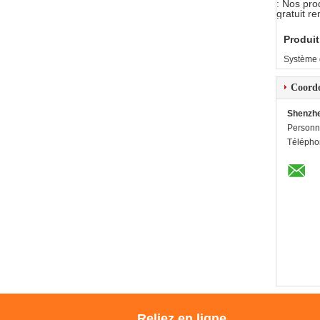
: Nos pro
gratuit r
Produit
Système 
Coord
Shenzhe
Personn
Télépho
Reliez en ligne