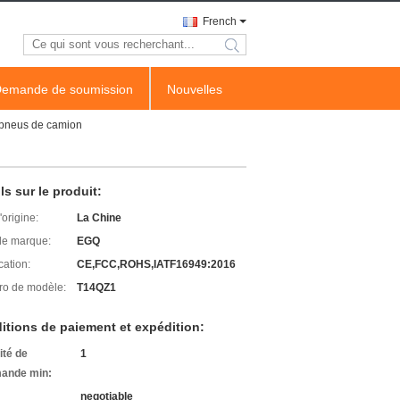
French
search
emande de soumission
Nouvelles
 pneus de camion
ls sur le produit:
'origine:
La Chine
e marque:
EGQ
cation:
CE,FCC,ROHS,IATF16949:2016
o de modèle:
T14QZ1
itions de paiement et expédition:
ité de
1
ande min:
negotiable