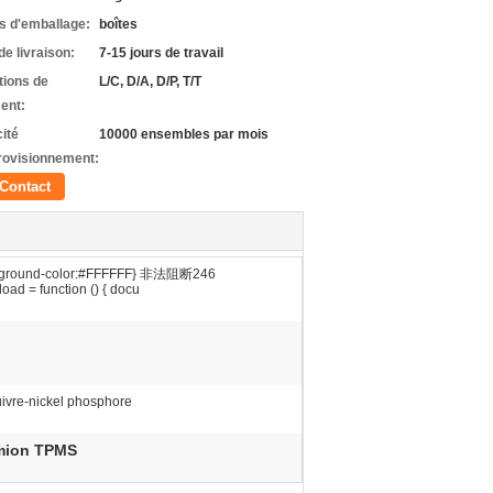
ls d'emballage:
boîtes
de livraison:
7-15 jours de travail
tions de
L/C, D/A, D/P, T/T
ent:
ité
10000 ensembles par mois
rovisionnement:
Contact
kground-color:#FFFFFF} 非法阻断246
oad = function () { docu
ivre-nickel phosphore
mion TPMS