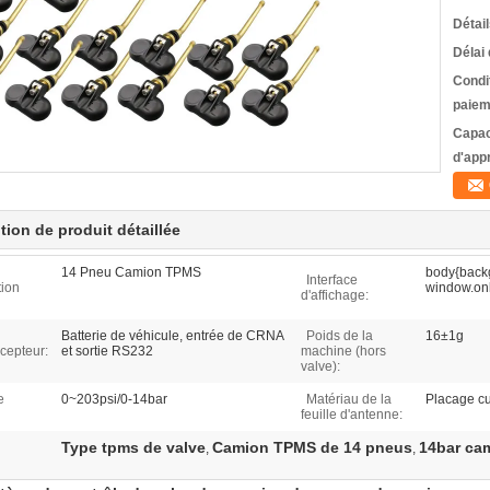
Détai
Délai 
Condi
paiem
Capac
d'app
tion de produit détaillée
14 Pneu Camion TPMS
body{bac
Interface
tion
window.onl
d'affichage:
Batterie de véhicule, entrée de CRNA
Poids de la
16±1g
écepteur:
et sortie RS232
machine (hors
valve):
e
0~203psi/0-14bar
Matériau de la
Placage cu
feuille d'antenne:
Type tpms de valve
Camion TPMS de 14 pneus
14bar ca
,
,