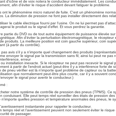
tant d'icône et de voix notera le conducteur immédiatement. Les conduct
ment, afin d'éviter le risque d'accident devant fatiguer le problème.
 ont le phénomène micro naturel de fuite. C'est un phénomène normal
mps. La diminution de pression ne font pas installer directement des rela
tiliser le cable électrique fourni par l'usine. On ne lui permet pas d'atta
gerai le produit ou le signal d'effet. Et vous perdrez la garantie.
e partie du DVD ou de tout autre équipement de puissance élevée sur l
gnétique. Afin d'éviter la perturbation électromagnétique, le récepteur 
 de produits. La meilleure position est coin gauche supérieur, coin supér
nt (à partir du contrôle).
ra pas avis s'il y a n'importe quel changement des produits (représentatio
me envoyer le signal par la transmission sans fil, ainsi lui peut ne pas r
nterférence, erreur
 ou installation inexacte. Si le récepteur ne peut pas recevoir le signal
ment à partir de l'endroit actuel (peut-être il y a interférence forte de 
n de pneu vérifier est là n'importe quel problème de capteur ou la batte
tilisation que normalement peut-être plus courte, car il y a souvent con
'envoyer le signal pour avertir le conducteur.)
imé :
cheter notre système de contrôle de pression des pneus (TPMS). Ce s
en conduisant. Elle peut temps réel surveiller des états de pression de
é n'importe quelles pression et température anormales des pneus, le s
d'avertissement instantanée pour rappeler le conducteur.
en temps réel et l'avertissement peuvent non seulement éviter le risque
écurité de passager.