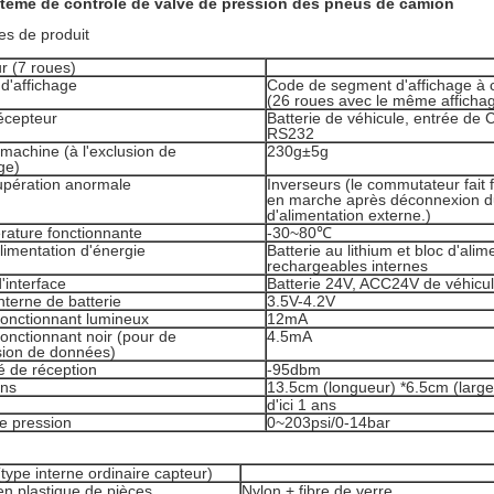
tème de contrôle de valve de pression des pneus de camion
s de produit
r (7 roues)
 d'affichage
Code de segment d'affichage à c
(26 roues avec le même afficha
écepteur
Batterie de véhicule, entrée de 
RS232
machine (à l'exclusion de
230g±5g
ge)
upération anormale
Inverseurs (le commutateur fait 
en marche après déconnexion d
d'alimentation externe.)
rature fonctionnante
-30~80℃
limentation d'énergie
Batterie au lithium et bloc d'ali
rechargeables internes
'interface
Batterie 24V, ACC24V de véhicu
nterne de batterie
3.5V-4.2V
fonctionnant lumineux
12mA
onctionnant noir (pour de
4.5mA
sion de données)
té de réception
-95dbm
ons
13.5cm (longueur) *6.5cm (largeu
d'ici 1 ans
e pression
0~203psi/0-14bar
type interne ordinaire capteur)
en plastique de pièces
Nylon + fibre de verre