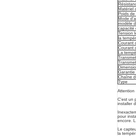
Résistanc
Matériel 
Poids de 
Mode d'a
modèle d
capacité 
Tension l
la tempér
Courant d
Courant 
La tempé
Transmet
Transmet
Dimensi
Garantie
Chaîne d
Type
Attention 
C'est un 
installer
Inexactem
pour inst
encore. L
Le capteu
la tempér