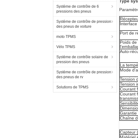
Type sys
Système de contrôle de 6
Paramètre
pressions des pneus
Récepteu
Système de contrôle de pression
Interface
des pneus de voiture
Port de r
moto TPMS
Poids de 
l'emballa
Vélo TPMS
Auto-réc
Système de contrôle solaire de
pression des pneus
La tempé
Mode d'a
Système de contrôle de pression
des pneus de rv
Tension d
Tension i
Solutions de TPMS
Courant 
Courant f
transmis
Sensibili
Dimensi
Garantie
Chaîne d
Capteur (
Matériel 