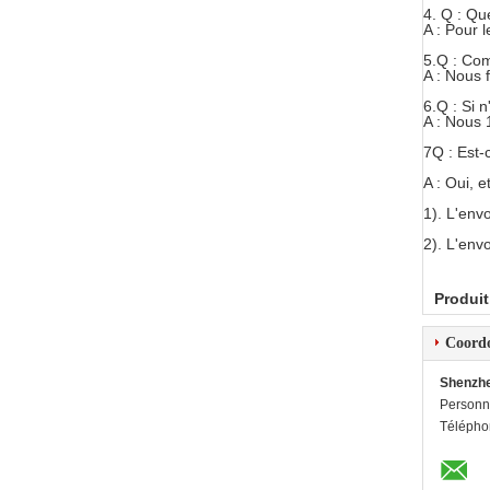
4.
Q : Que
A : Pour 
5.Q : Co
A : Nous 
6.Q : Si 
A : Nous 
7Q : Est-
A : Oui, 
1). L'envo
2). L'envo
Produit
Coord
Shenzhe
Personn
Télépho