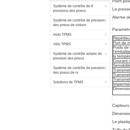
Point pos
Système de contrôle de 6
La pressi
pressions des pneus
Alarme de
Système de contrôle de pression
des pneus de voiture
Paramètre
moto TPMS
Répétiteu
Port de 
Vélo TPMS
Poids de 
l'emballa
Système de contrôle solaire de
la tempér
pression des pneus
Courant 
Sensibili
Système de contrôle de pression
Transmet
des pneus de rv
Transmet
Transmet
Solutions de TPMS
Imperméab
Dimensi
Capteurs
Dimension
Le plastiq
Taille de 