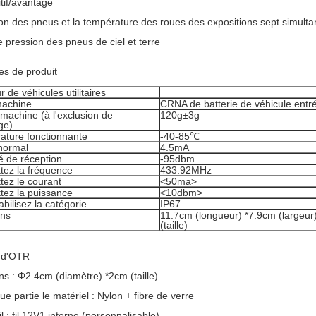
itif/avantage
on des pneus et la température des roues des expositions sept simult
 pression des pneus de ciel et terre
s de produit
r de véhicules utilitaires
machine
CRNA de batterie de véhicule entr
machine (à l'exclusion de
120g±3g
ge)
ature fonctionnante
-40-85℃
normal
4.5mA
té de réception
-95dbm
tez la fréquence
433.92MHz
tez le courant
<50ma>
tez la puissance
<10dbm>
ilisez la catégorie
IP67
ons
11.7cm (longueur) *7.9cm (largeur
(taille)
 d'OTR
s : Φ2.4cm (diamètre) *2cm (taille)
ue partie le matériel : Nylon + fibre de verre
fil : fil 12V1 interne (personnalisable)