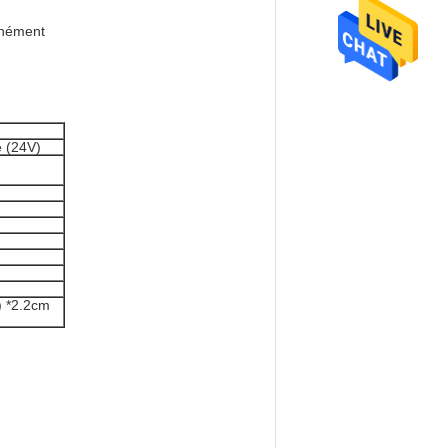
anément
é (24V)
) *2.2cm