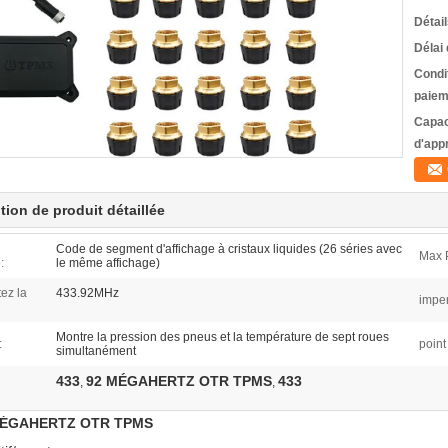
Détai
Délai 
Condi
paiem
Capac
d'app
tion de produit détaillée
Code de segment d'affichage à cristaux liquides (26 séries avec
Max 
:
le même affichage)
ez la
433.92MHz
impe
Montre la pression des pneus et la température de sept roues
:
point 
simultanément
433
92 MÉGAHERTZ OTR TPMS
433
,
,
MÉGAHERTZ OTR TPMS