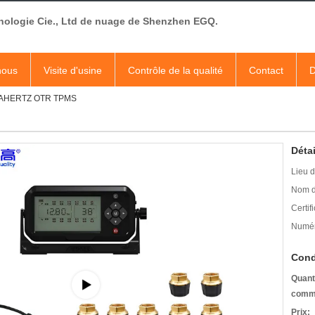
nologie Cie., Ltd de nuage de Shenzhen EGQ.
nous
Visite d'usine
Contrôle de la qualité
Contact
D
GAHERTZ OTR TPMS
Détai
Lieu d
Nom d
Certifi
Numér
Cond
Quant
comm
Prix: