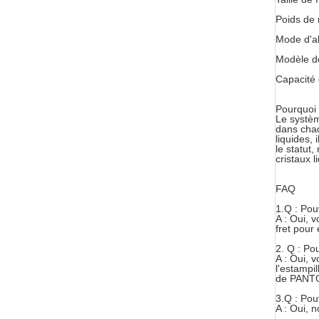
Poids de 
Mode d'al
Modèle de
Capacité 
Pourquoi
Le systèm
dans chaq
liquides,
le statut
cristaux 
FAQ
1.Q : Pou
A : Oui, 
fret pour
2.
Q : Pou
A : Oui, 
l'estampi
de PANT
3.Q : Pou
A : Oui, 