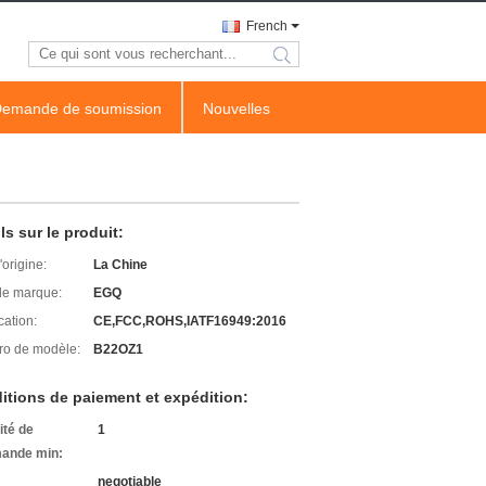
French
search
emande de soumission
Nouvelles
ls sur le produit:
'origine:
La Chine
e marque:
EGQ
cation:
CE,FCC,ROHS,IATF16949:2016
o de modèle:
B22OZ1
itions de paiement et expédition:
ité de
1
ande min:
negotiable