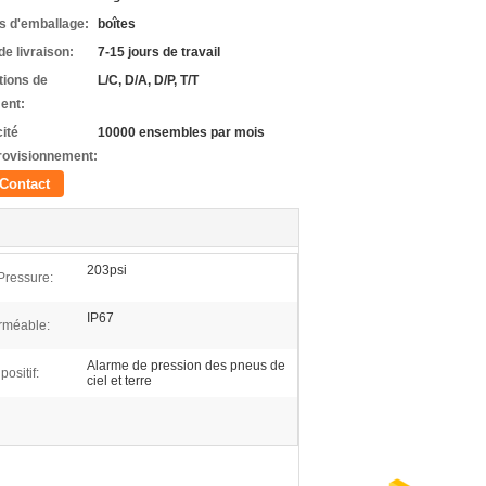
ls d'emballage:
boîtes
de livraison:
7-15 jours de travail
tions de
L/C, D/A, D/P, T/T
ent:
ité
10000 ensembles par mois
rovisionnement:
Contact
203psi
Pressure:
IP67
rméable:
Alarme de pression des pneus de
positif:
ciel et terre