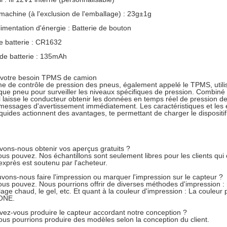
machine (à l'exclusion de l'emballage) : 23g±1g
imentation d'énergie : Batterie de bouton
 batterie : CR1632
de batterie : 135mAh
 votre besoin TPMS de camion
e de contrôle de pression des pneus, également appelé le TPMS, utilis
ue pneu pour surveiller les niveaux spécifiques de pression. Combiné a
 il laisse le conducteur obtenir les données en temps réel de pression
, messages d'avertissement immédiatement. Les caractéristiques et les 
liquides actionnent des avantages, te permettant de charger le dispositif 
vons-nous obtenir vos aperçus gratuits ?
vous pouvez. Nos échantillons sont seulement libres pour les clients qu
 exprès est soutenu par l'acheteur.
vons-nous faire l'impression ou marquer l'impression sur le capteur ?
vous pouvez. Nous pourrions offrir de diverses méthodes d'impression : 
llage chaud, le gel, etc. Et quant à la couleur d'impression : La couleur
ONE.
vez-vous produire le capteur accordant notre conception ?
nous pourrions produire des modèles selon la conception du client.