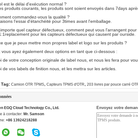
l est le délai d'exécution normal ?
les produits courants, les produits sont soient envoyés dans 7days apr
mment commandez-vous la qualité ?
faisons l'essai d'étanchéité pour 3times avant l'emballage.
n'importe quel capteur défectueux, comment peut vous l'arrangent pour
1:1replacement pour les capteurs défectueux qui causent par ourside.
ce que je peux mettre mon propres label et logo sur les produits ?
et vous ayez également deux options en tant que ci-dessous :
i de votre conception originale de label nous, et nous les fera pour vous
i de vos labels de finition nous, et les mettra sur les articles.
,
,
 Tag:
Camion OTR TPMS
Capteurs TPMS d'OTR
203 livres par pouce carré O
onnées
Envoyez votre deman
n EGQ Cloud Technology Co., Ltd.
e à contacter:
Mr. Samson
ne:
+86 13924218288