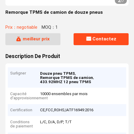
2
/
7
Remorque TPMS de camion de douze pneus
Prix：negotiable
MOQ：1
meilleur prix
Contactez
Description De Produit
Surligner
,
Douze pneu TPMS
,
Remorque TPMS de camion
433.92MHZ 12 pneu TPMS
Capacité
10000 ensembles par mois
d'approvisionnement
Certification
CE,FCC,ROHS,IATF16949:2016
Conditions
L/C, D/A, D/P, T/T
de paiement