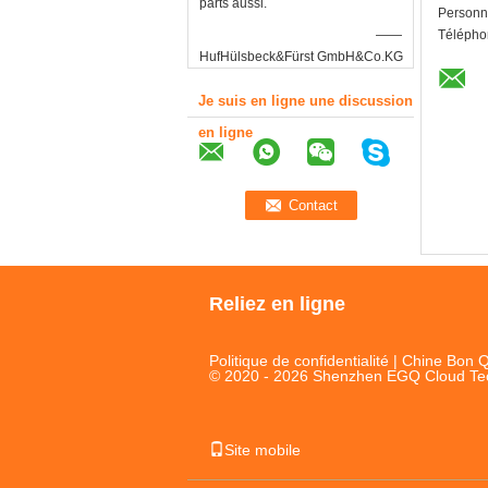
parts aussi.
Personn
——
Télépho
HufHülsbeck&Fürst GmbH&Co.KG
Je suis en ligne une discussion
en ligne
Reliez en ligne
Politique de confidentialité
| Chine Bon Q
© 2020 - 2026 Shenzhen EGQ Cloud Techn
Site mobile