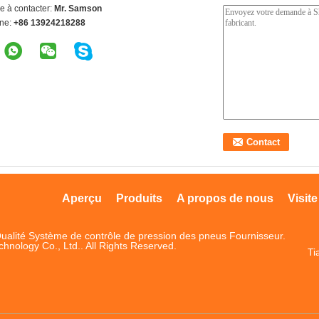
e à contacter:
Mr. Samson
ne:
+86 13924218288
Aperçu
Produits
A propos de nous
Visite
ualité Système de contrôle de pression des pneus Fournisseur.
ology Co., Ltd.. All Rights Reserved.
Ti