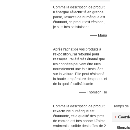
Comme la description de produit,
il épargne l'électricité en grande
partie, l'exactitude numérique est
étonnant, ce produit est très bon,
je suis très satisfaisant
—— Maria
Après l'achat de vos produits à
l'exposition, j'ai retourné pour
l'essayer. J'ai été très étonné que
les données peuvent être lues
normalement une fois installées
sur la voiture. Elle peut résister à
la haute température des pneus et
de la qualité satisfaisante.
—— Thomson Ho
Comme la description de produit,
Temps de 
l'exactitude numérique est
étonnante, et la qualité des tpms
Coord
de camion est très bonne ! J'aime
vraiment le solide des boîtes de 2
Shenzhe