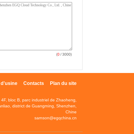
(
0
/ 3000)
 d'usine
Contacts
Plan du site
4F, bloc B, parc industriel de Zhaoheng,
anliao, district de Guangming, Shenzhen,
Chine
samson@egqchina.cn