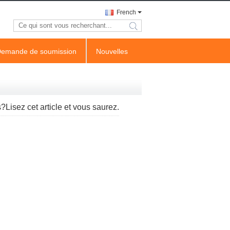
French
search
emande de soumission
Nouvelles
Lisez cet article et vous saurez.