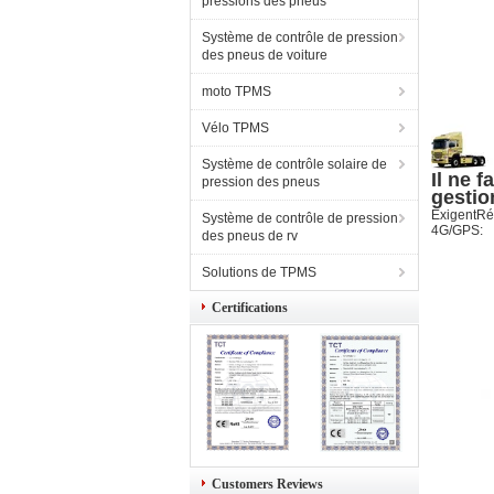
pressions des pneus
Système de contrôle de pression
des pneus de voiture
moto TPMS
Vélo TPMS
Système de contrôle solaire de
Il ne 
pression des pneus
gestio
Exigent
Ré
Système de contrôle de pression
4G/GPS:
des pneus de rv
Solutions de TPMS
Certifications
Customers Reviews