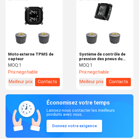
Moto externe TPMS de
Système de contrôle de
capteur
pression des pneus du
vélo TPMS
MOQ:
1
MOQ:
1
Prix:
negotiable
Prix:
negotiable
Meilleur prix
Contacts
Meilleur prix
Contacts
Économisez votre temps
Laissez-nous contacter les meilleurs
produits avec vous.
Donnez votre exigence