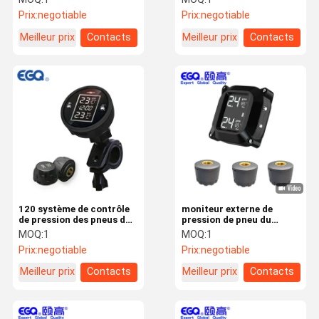
Prix:
negotiable
Prix:
negotiable
Meilleur prix
Contacts
Meilleur prix
Contacts
120 système de contrôle
moniteur externe de
de pression des pneus de
pression de pneu du
la moto TPMS de livre par
capteur 433.92mhz 3
MOQ:
1
MOQ:
1
pouce carré
pour des motos
Prix:
negotiable
Prix:
negotiable
Meilleur prix
Contacts
Meilleur prix
Contacts