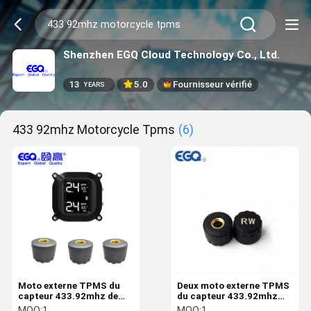
Shenzhen EGQ Cloud Technology Co., Ltd.
13
5.0
Fournisseur vérifié
YEARS
433 92mhz Motorcycle Tpms
(6)
Moto externe TPMS du
Deux moto externe TPMS
capteur 433.92mhz de
du capteur 433.92mhz
l'universel trois
pour le vélo
MOQ:
1
MOQ:
1