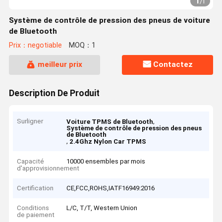
1
/
1
Système de contrôle de pression des pneus de voiture
de Bluetooth
Prix：negotiable
MOQ：1
meilleur prix
Contactez
Description De Produit
Surligner
,
Voiture TPMS de Bluetooth
Système de contrôle de pression des pneus
de Bluetooth
,
2.4Ghz Nylon Car TPMS
Capacité
10000 ensembles par mois
d'approvisionnement
Certification
CE,FCC,ROHS,IATF16949:2016
Conditions
L/C, T/T, Western Union
de paiement