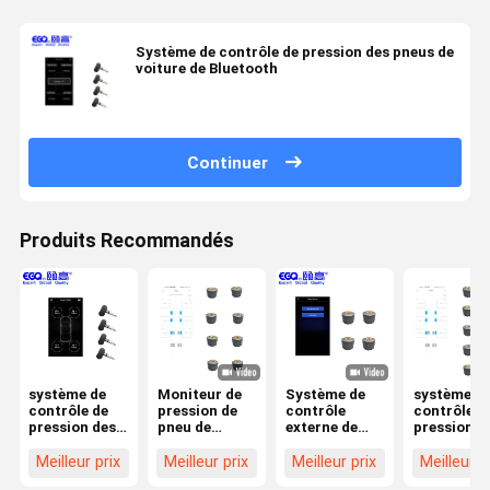
Système de contrôle de pression des pneus de
voiture de Bluetooth
Continuer
Produits Recommandés
système de
Moniteur de
Système de
système d
contrôle de
pression de
contrôle
contrôle d
pression des
pneu de
externe de
pression d
pneus de la
Bluetooth de
pression des
pneus de
voiture
huit capteurs
pneus de
voiture de
Meilleur prix
Meilleur prix
Meilleur prix
Meilleur p
2.4Ghz
pour la
voiture du
capteurs d